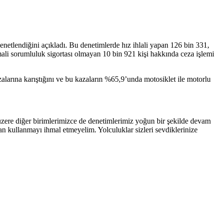
denetlendiğini açıkladı. Bu denetimlerde hız ihlali yapan 126 bin 331,
li sorumluluk sigortası olmayan 10 bin 921 kişi hakkında ceza işlemi
alarına karıştığını ve bu kazaların %65,9’unda motosiklet ile motorlu
k üzere diğer birimlerimizce de denetimlerimiz yoğun bir şekilde devam
an kullanmayı ihmal etmeyelim. Yolculuklar sizleri sevdiklerinize