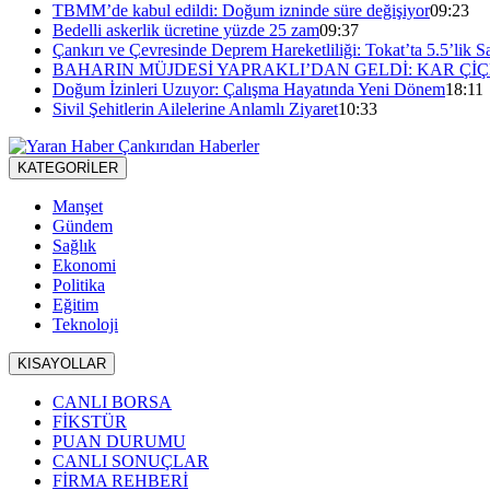
TBMM’de kabul edildi: Doğum izninde süre değişiyor
09:23
Bedelli askerlik ücretine yüzde 25 zam
09:37
Çankırı ve Çevresinde Deprem Hareketliliği: Tokat’ta 5.5’lik Sa
BAHARIN MÜJDESİ YAPRAKLI’DAN GELDİ: KAR ÇİÇ
Doğum İzinleri Uzuyor: Çalışma Hayatında Yeni Dönem
18:11
Sivil Şehitlerin Ailelerine Anlamlı Ziyaret
10:33
KATEGORİLER
Manşet
Gündem
Sağlık
Ekonomi
Politika
Eğitim
Teknoloji
KISAYOLLAR
CANLI BORSA
FİKSTÜR
PUAN DURUMU
CANLI SONUÇLAR
FİRMA REHBERİ