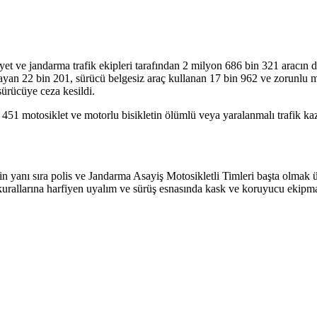
iyet ve jandarma trafik ekipleri tarafından 2 milyon 686 bin 321 aracın 
an 22 bin 201, sürücü belgesiz araç kullanan 17 bin 962 ve zorunlu ma
sürücüye ceza kesildi.
 451 motosiklet ve motorlu bisikletin ölümlü veya yaralanmalı trafik kaz
mizin yanı sıra polis ve Jandarma Asayiş Motosikletli Timleri başta olma
k kurallarına harfiyen uyalım ve sürüş esnasında kask ve koruyucu ekipm