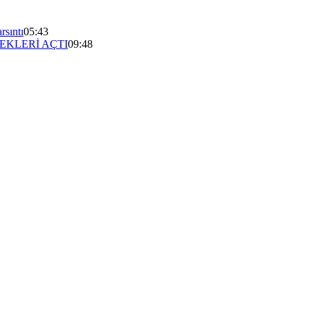
rsıntı
05:43
EKLERİ AÇTI
09:48