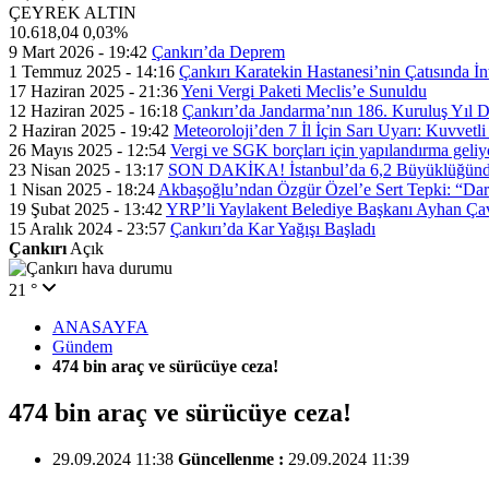
ÇEYREK ALTIN
10.618,04
0,03%
9 Mart 2026 - 19:42
Çankırı’da Deprem
1 Temmuz 2025 - 14:16
Çankırı Karatekin Hastanesi’nin Çatısında İn
17 Haziran 2025 - 21:36
Yeni Vergi Paketi Meclis’e Sunuldu
12 Haziran 2025 - 16:18
Çankırı’da Jandarma’nın 186. Kuruluş Yıl
2 Haziran 2025 - 19:42
Meteoroloji’den 7 İl İçin Sarı Uyarı: Kuvvetl
26 Mayıs 2025 - 12:54
Vergi ve SGK borçları için yapılandırma geli
23 Nisan 2025 - 13:17
SON DAKİKA! İstanbul’da 6,2 Büyüklüğünde
1 Nisan 2025 - 18:24
Akbaşoğlu’ndan Özgür Özel’e Sert Tepki: “Dar
19 Şubat 2025 - 13:42
YRP’li Yaylakent Belediye Başkanı Ayhan Çav
15 Aralık 2024 - 23:57
Çankırı’da Kar Yağışı Başladı
Çankırı
Açık
21 °
ANASAYFA
Gündem
474 bin araç ve sürücüye ceza!
474 bin araç ve sürücüye ceza!
29.09.2024 11:38
Güncellenme :
29.09.2024 11:39