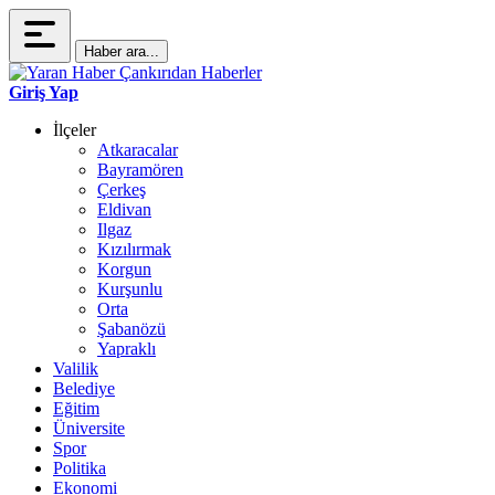
Haber ara...
Giriş Yap
İlçeler
Atkaracalar
Bayramören
Çerkeş
Eldivan
Ilgaz
Kızılırmak
Korgun
Kurşunlu
Orta
Şabanözü
Yapraklı
Valilik
Belediye
Eğitim
Üniversite
Spor
Politika
Ekonomi