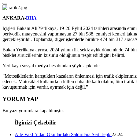
ANKARA-
BHA
İçişleri Bakanı Ali Yerlikaya, 19-26 Eylül 2024 tarihleri arasında emn
periyodik muayenesini yaptırmayan 27 bin 988, emniyet kemeri takmay
gerçekleştirildi. Toplamda, diğer işlemlerle birlikte 474 bin 317 araca/
Bakan Yerlikaya ayrıca, 2024 yılının ilk sekiz aylık döneminde 74 bin
bisiklet sürücülerinin kusurlu olduğunun tespit edildiğini belirtti.
Yerlikaya sosyal medya hesabından şöyle açıkladı:
“Motosikletlerin karıştıkları kazaların önlenmesi için trafik ekipleri
edecek. Motosiklet kullanırken lütfen daha dikkatli olalım, tüm trafi
kavuşturmak için vardır, ayırmak için değil.”
YORUM YAP
Bu yazı yorumlara kapatılmıştır.
İlginizi Çekebilir
Aile Vakfı’ndan Okullardaki Saldırılara Sert Tepki
22:24