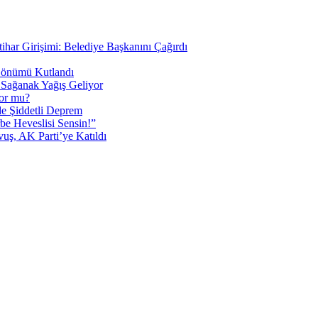
tihar Girişimi: Belediye Başkanını Çağırdı
 Dönümü Kutlandı
i Sağanak Yağış Geliyor
yor mu?
 Şiddetli Deprem
be Heveslisi Sensin!”
uş, AK Parti’ye Katıldı