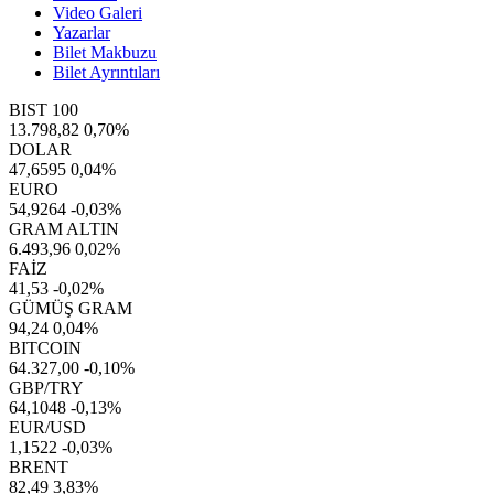
Video Galeri
Yazarlar
Bilet Makbuzu
Bilet Ayrıntıları
BIST 100
13.798,82
0,70%
DOLAR
47,6595
0,04%
EURO
54,9264
-0,03%
GRAM ALTIN
6.493,96
0,02%
FAİZ
41,53
-0,02%
GÜMÜŞ GRAM
94,24
0,04%
BITCOIN
64.327,00
-0,10%
GBP/TRY
64,1048
-0,13%
EUR/USD
1,1522
-0,03%
BRENT
82,49
3,83%