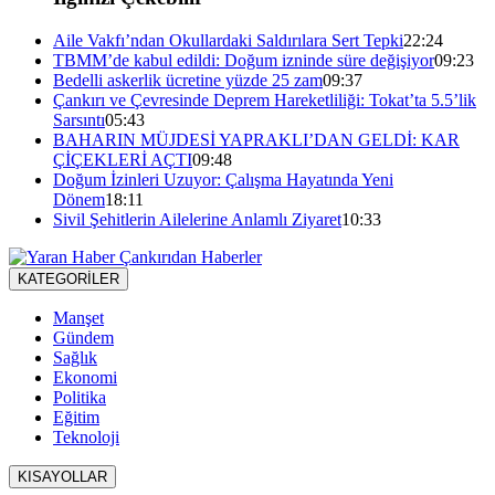
Aile Vakfı’ndan Okullardaki Saldırılara Sert Tepki
22:24
TBMM’de kabul edildi: Doğum izninde süre değişiyor
09:23
Bedelli askerlik ücretine yüzde 25 zam
09:37
Çankırı ve Çevresinde Deprem Hareketliliği: Tokat’ta 5.5’lik
Sarsıntı
05:43
BAHARIN MÜJDESİ YAPRAKLI’DAN GELDİ: KAR
ÇİÇEKLERİ AÇTI
09:48
Doğum İzinleri Uzuyor: Çalışma Hayatında Yeni
Dönem
18:11
Sivil Şehitlerin Ailelerine Anlamlı Ziyaret
10:33
KATEGORİLER
Manşet
Gündem
Sağlık
Ekonomi
Politika
Eğitim
Teknoloji
KISAYOLLAR