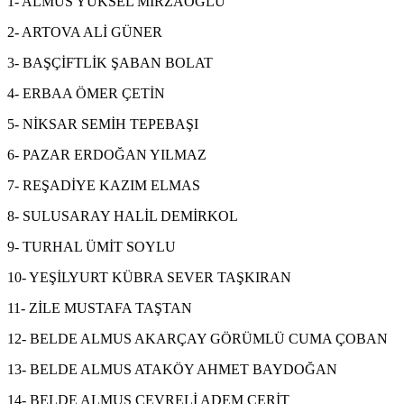
1- ALMUS YÜKSEL MİRZAOĞLU
2- ARTOVA ALİ GÜNER
3- BAŞÇİFTLİK ŞABAN BOLAT
4- ERBAA ÖMER ÇETİN
5- NİKSAR SEMİH TEPEBAŞI
6- PAZAR ERDOĞAN YILMAZ
7- REŞADİYE KAZIM ELMAS
8- SULUSARAY HALİL DEMİRKOL
9- TURHAL ÜMİT SOYLU
10- YEŞİLYURT KÜBRA SEVER TAŞKIRAN
11- ZİLE MUSTAFA TAŞTAN
12- BELDE ALMUS AKARÇAY GÖRÜMLÜ CUMA ÇOBAN
13- BELDE ALMUS ATAKÖY AHMET BAYDOĞAN
14- BELDE ALMUS ÇEVRELİ ADEM CERİT