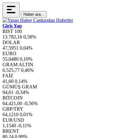
Haber ara...
Giriş Yap
BIST 100
13.782,16
0,58%
DOLAR
47,5951
0,04%
EURO
55,0480
0,10%
GRAM ALTIN
6.525,77
0,46%
FAİZ
41,60
0,14%
GÜMÜŞ GRAM
94,61
-0,34%
BITCOIN
64.421,00
-0,56%
GBP/TRY
64,1210
0,01%
EUR/USD
1,1540
-0,11%
BRENT
80,24
0,99%