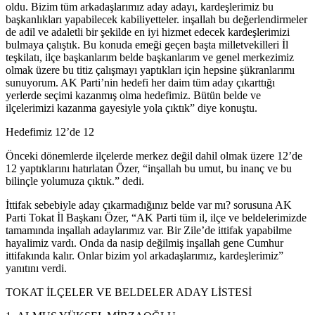
oldu. Bizim tüm arkadaşlarımız aday adayı, kardeşlerimiz bu
başkanlıkları yapabilecek kabiliyetteler. inşallah bu değerlendirmeler
de adil ve adaletli bir şekilde en iyi hizmet edecek kardeşlerimizi
bulmaya çalıştık. Bu konuda emeği geçen başta milletvekilleri İl
teşkilatı, ilçe başkanlarım belde başkanlarım ve genel merkezimiz
olmak üzere bu titiz çalışmayı yaptıkları için hepsine şükranlarımı
sunuyorum. AK Parti’nin hedefi her daim tüm aday çıkarttığı
yerlerde seçimi kazanmış olma hedefimiz. Bütün belde ve
ilçelerimizi kazanma gayesiyle yola çıktık” diye konuştu.
Hedefimiz 12’de 12
Önceki dönemlerde ilçelerde merkez değil dahil olmak üzere 12’de
12 yaptıklarını hatırlatan Özer, “inşallah bu umut, bu inanç ve bu
bilinçle yolumuza çıktık.” dedi.
İttifak sebebiyle aday çıkarmadığınız belde var mı? sorusuna AK
Parti Tokat İl Başkanı Özer, “AK Parti tüm il, ilçe ve beldelerimizde
tamamında inşallah adaylarımız var. Bir Zile’de ittifak yapabilme
hayalimiz vardı. Onda da nasip değilmiş inşallah gene Cumhur
ittifakında kalır. Onlar bizim yol arkadaşlarımız, kardeşlerimiz”
yanıtını verdi.
TOKAT İLÇELER VE BELDELER ADAY LİSTESİ