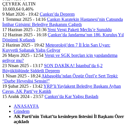
ÇEYREK ALTIN
10.669,64
0,46%
9 Mart 2026 - 19:42
Çankırı’da Deprem
1 Temmuz 2025 - 14:16
Çankırı Karatekin Hastanesi’nin Çatısında
İntihar Girişimi: Belediye Başkanını Çağırdı
17 Haziran 2025 - 21:36
Yeni Vergi Paketi Meclis’e Sunuldu
12 Haziran 2025 - 16:18
Çankırı’da Jandarma’nın 186. Kuruluş Yıl
Dönümü Kutlandı
2 Haziran 2025 - 19:42
Meteoroloji’den 7 İl İçin Sarı Uyarı:
Kuvvetli Sağanak Yağış Geliyor
26 Mayıs 2025 - 12:54
Vergi ve SGK borçları için yapılandırma
geliyor mu?
23 Nisan 2025 - 13:17
SON DAKİKA! İstanbul’da 6,2
Büyüklüğünde Şiddetli Deprem
1 Nisan 2025 - 18:24
Akbaşoğlu’ndan Özgür Özel’e Sert Tepki:
“Darbe Heveslisi Sensin!”
19 Şubat 2025 - 13:42
YRP’li Yaylakent Belediye Başkanı Ayhan
Çavuş, AK Parti’ye Katıldı
15 Aralık 2024 - 23:57
Çankırı’da Kar Yağışı Başladı
ANASAYFA
Gündem
AK Parti’nin Tokat’ta kesinleşen listesini İl Başkanı Özer
açıkladı