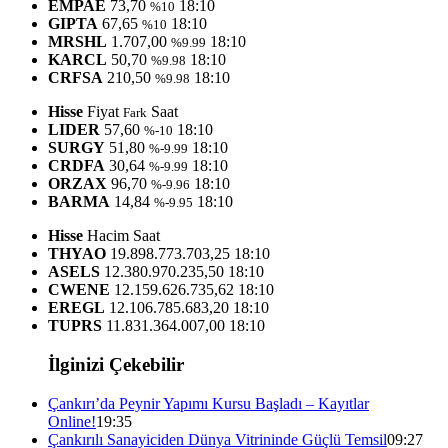
EMPAE
73,70
18:10
%10
GIPTA
67,65
18:10
%10
MRSHL
1.707,00
18:10
%9.99
KARCL
50,70
18:10
%9.98
CRFSA
210,50
18:10
%9.98
Hisse
Fiyat
Saat
Fark
LIDER
57,60
18:10
%-10
SURGY
51,80
18:10
%-9.99
CRDFA
30,64
18:10
%-9.99
ORZAX
96,70
18:10
%-9.96
BARMA
14,84
18:10
%-9.95
Hisse
Hacim
Saat
THYAO
19.898.773.703,25
18:10
ASELS
12.380.970.235,50
18:10
CWENE
12.159.626.735,62
18:10
EREGL
12.106.785.683,20
18:10
TUPRS
11.831.364.007,00
18:10
İlginizi Çekebilir
Çankırı’da Peynir Yapımı Kursu Başladı – Kayıtlar
Online!
19:35
Çankırılı Sanayiciden Dünya Vitrininde Güçlü Temsil
09:27