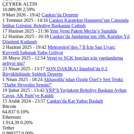
ÇEYREK ALTIN
10.889,99
2,59%
9 Mart 2026 - 19:42
Çankırı’da Deprem
1 Temmuz 2025 - 14:16
Çankırı Karatekin Hastanesi’nin Çatısında
İntihar Girişimi: Belediye Başkanını Çağırdı
17 Haziran 2025 - 21:36
Yeni Vergi Paketi Meclis’e Sunuldu
12 Haziran 2025 - 16:18
Çankırı’da Jandarma’nın 186. Kuruluş Yıl
Dönümü Kutlandı
2 Haziran 2025 - 19:42
Meteoroloji’den 7 İl İçin Sarı Uyarı:
Kuvvetli Sağanak Yağış Geliyor
26 Mayıs 2025 - 12:54
Vergi ve SGK borçları için yapılandırma
geliyor mu?
23 Nisan 2025 - 13:17
SON DAKİKA! İstanbul’da 6,2
Büyüklüğünde Şiddetli Deprem
1 Nisan 2025 - 18:24
Akbaşoğlu’ndan Özgür Özel’e Sert Tepki:
“Darbe Heveslisi Sensin!”
19 Şubat 2025 - 13:42
YRP’li Yaylakent Belediye Başkanı Ayhan
Çavuş, AK Parti’ye Katıldı
15 Aralık 2024 - 23:57
Çankırı’da Kar Yağışı Başladı
Bitcoin
64.837
0.10%
Ethereum
1.914,39
0.20%
Tether
0,999377
0.00%