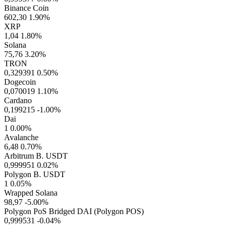
Binance Coin
602,30
1.90%
XRP
1,04
1.80%
Solana
75,76
3.20%
TRON
0,329391
0.50%
Dogecoin
0,070019
1.10%
Cardano
0,199215
-1.00%
Dai
1
0.00%
Avalanche
6,48
0.70%
Arbitrum B. USDT
0,999951
0.02%
Polygon B. USDT
1
0.05%
Wrapped Solana
98,97
-5.00%
Polygon PoS Bridged DAI (Polygon POS)
0,999531
-0.04%