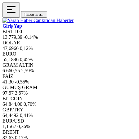
Haber ara...
Giriş Yap
BIST 100
13.779,39
-0,14%
DOLAR
47,6966
0,12%
EURO
55,1896
0,45%
GRAM ALTIN
6.660,55
2,59%
FAİZ
41,30
-0,55%
GÜMÜŞ GRAM
97,57
3,57%
BITCOIN
64.844,00
0,70%
GBP/TRY
64,4492
0,41%
EUR/USD
1,1567
0,36%
BRENT
82,63
0,17%