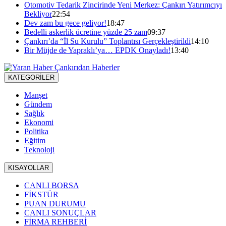
Otomotiv Tedarik Zincirinde Yeni Merkez: Çankırı Yatırımcıyı
Bekliyor
22:54
Dev zam bu gece geliyor!
18:47
Bedelli askerlik ücretine yüzde 25 zam
09:37
Çankırı’da “İl Su Kurulu” Toplantısı Gerçekleştirildi
14:10
Bir Müjde de Yapraklı’ya… EPDK Onayladı!
13:40
KATEGORİLER
Manşet
Gündem
Sağlık
Ekonomi
Politika
Eğitim
Teknoloji
KISAYOLLAR
CANLI BORSA
FİKSTÜR
PUAN DURUMU
CANLI SONUÇLAR
FİRMA REHBERİ