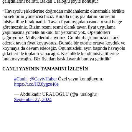
çalıştıklarını belirtti. Bakan Uraloğlu şöyle konuştu:
“Havayolu şirketlerine doğrudan müdahalemiz olmamakla birlikte
bu sektörün yöneticisi biziz. Burada uçuş planlarını kimsenin
inisiyatifine bırakmadık. Tavan fiyatı uygulamasında resmi belge
göremezsiniz. Bizim resmi resmi olarak tavan fiyat uygulama
yapılmasına yönelik hukuki bir yetkimiz yok. Operatörleri
çağırıyoruz. Maliyetlerini alıyoruz. Cumhurbaşkanımıza da arz
ederek tavan fiyat koyuyoruz. Burada bir otorite ortaya koyduk ve
koymaya da devam edeceğiz. Önümüzdeki ayın başında havayolu
şirketleri ile toplantı yapacağız. Kesinlikle kendi inisiyatiflerine
bırakmayacağız. Biz fiyatları baskılayarak buraya getirdik”
CANLI YAYININ TAMAMINI İZLEYİN
#Canlı
|
@CaytvHaber
Özel yayın konuğuyum.
https://t.co/HZ0ygzs46e
— Abdulkadir URALOĞLU (@a_uraloglu)
September 27, 2024