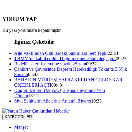
YORUM YAP
Bu yazı yorumlara kapatılmıştır.
İlginizi Çekebilir
Aile Vakfı’ndan Okullardaki Saldırılara Sert Tepki
22:24
TBMM’de kabul edildi: Doğum izninde süre değişiyor
09:23
Bedelli askerlik ücretine yüzde 25 zam
09:37
Çankırı ve Çevresinde Deprem Hareketliliği: Tokat’ta 5.5’lik
Sarsıntı
05:43
BAHARIN MÜJDESİ YAPRAKLI’DAN GELDİ: KAR
ÇİÇEKLERİ AÇTI
09:48
Doğum İzinleri Uzuyor: Çalışma Hayatında Yeni
Dönem
18:11
Sivil Şehitlerin Ailelerine Anlamlı Ziyaret
10:33
KATEGORİLER
Manşet