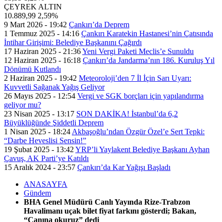
ÇEYREK ALTIN
10.889,99
2,59%
9 Mart 2026 - 19:42
Çankırı’da Deprem
1 Temmuz 2025 - 14:16
Çankırı Karatekin Hastanesi’nin Çatısında
İntihar Girişimi: Belediye Başkanını Çağırdı
17 Haziran 2025 - 21:36
Yeni Vergi Paketi Meclis’e Sunuldu
12 Haziran 2025 - 16:18
Çankırı’da Jandarma’nın 186. Kuruluş Yıl
Dönümü Kutlandı
2 Haziran 2025 - 19:42
Meteoroloji’den 7 İl İçin Sarı Uyarı:
Kuvvetli Sağanak Yağış Geliyor
26 Mayıs 2025 - 12:54
Vergi ve SGK borçları için yapılandırma
geliyor mu?
23 Nisan 2025 - 13:17
SON DAKİKA! İstanbul’da 6,2
Büyüklüğünde Şiddetli Deprem
1 Nisan 2025 - 18:24
Akbaşoğlu’ndan Özgür Özel’e Sert Tepki:
“Darbe Heveslisi Sensin!”
19 Şubat 2025 - 13:42
YRP’li Yaylakent Belediye Başkanı Ayhan
Çavuş, AK Parti’ye Katıldı
15 Aralık 2024 - 23:57
Çankırı’da Kar Yağışı Başladı
ANASAYFA
Gündem
BHA Genel Müdürü Canlı Yayında Rize-Trabzon
Havalimanı uçak bilet fiyat farkını gösterdi; Bakan,
“Canına okuruz” dedi