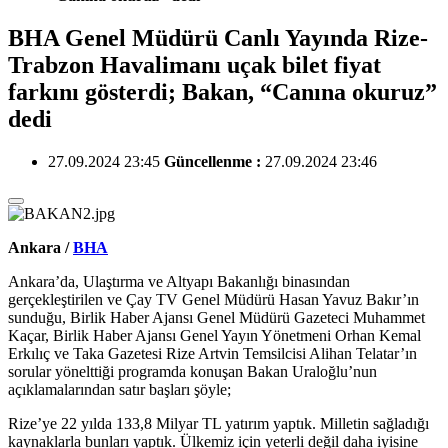
BHA Genel Müdürü Canlı Yayında Rize-
Trabzon Havalimanı uçak bilet fiyat
farkını gösterdi; Bakan, “Canına okuruz”
dedi
27.09.2024 23:45
Güncellenme :
27.09.2024 23:46
Ankara /
BHA
Ankara’da, Ulaştırma ve Altyapı Bakanlığı binasından
gerçekleştirilen ve Çay TV Genel Müdürü Hasan Yavuz Bakır’ın
sunduğu, Birlik Haber Ajansı Genel Müdürü Gazeteci Muhammet
Kaçar, Birlik Haber Ajansı Genel Yayın Yönetmeni Orhan Kemal
Erkılıç ve Taka Gazetesi Rize Artvin Temsilcisi Alihan Telatar’ın
sorular yönelttiği programda konuşan Bakan Uraloğlu’nun
açıklamalarından satır başları şöyle;
Rize’ye 22 yılda 133,8 Milyar TL yatırım yaptık. Milletin sağladığı
kaynaklarla bunları yaptık. Ülkemiz için yeterli değil daha iyisine