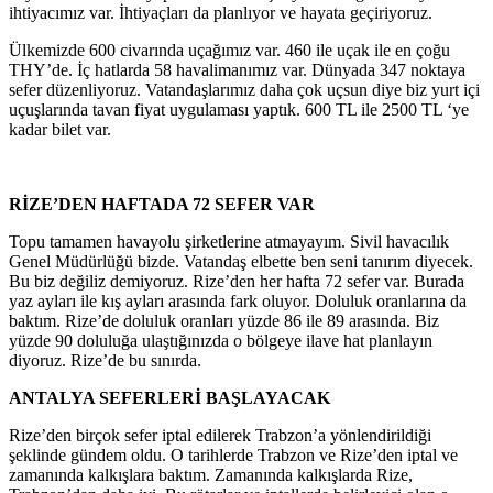
ihtiyacımız var. İhtiyaçları da planlıyor ve hayata geçiriyoruz.
Ülkemizde 600 civarında uçağımız var. 460 ile uçak ile en çoğu
THY’de. İç hatlarda 58 havalimanımız var. Dünyada 347 noktaya
sefer düzenliyoruz. Vatandaşlarımız daha çok uçsun diye biz yurt içi
uçuşlarında tavan fiyat uygulaması yaptık. 600 TL ile 2500 TL ‘ye
kadar bilet var.
RİZE’DEN HAFTADA 72 SEFER VAR
Topu tamamen havayolu şirketlerine atmayayım. Sivil havacılık
Genel Müdürlüğü bizde. Vatandaş elbette ben seni tanırım diyecek.
Bu biz değiliz demiyoruz. Rize’den her hafta 72 sefer var. Burada
yaz ayları ile kış ayları arasında fark oluyor. Doluluk oranlarına da
baktım. Rize’de doluluk oranları yüzde 86 ile 89 arasında. Biz
yüzde 90 doluluğa ulaştığınızda o bölgeye ilave hat planlayın
diyoruz. Rize’de bu sınırda.
ANTALYA SEFERLERİ BAŞLAYACAK
Rize’den birçok sefer iptal edilerek Trabzon’a yönlendirildiği
şeklinde gündem oldu. O tarihlerde Trabzon ve Rize’den iptal ve
zamanında kalkışlara baktım. Zamanında kalkışlarda Rize,