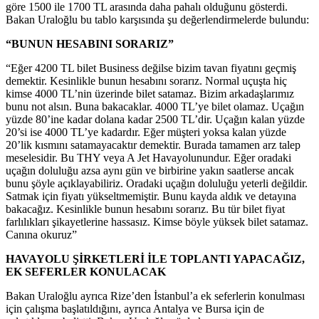
göre 1500 ile 1700 TL arasında daha pahalı olduğunu gösterdi.
Bakan Uraloğlu bu tablo karşısında şu değerlendirmelerde bulundu:
“BUNUN HESABINI SORARIZ”
“Eğer 4200 TL bilet Business değilse bizim tavan fiyatını geçmiş
demektir. Kesinlikle bunun hesabını sorarız. Normal uçuşta hiç
kimse 4000 TL’nin üzerinde bilet satamaz. Bizim arkadaşlarımız
bunu not alsın. Buna bakacaklar. 4000 TL’ye bilet olamaz. Uçağın
yüzde 80’ine kadar dolana kadar 2500 TL’dir. Uçağın kalan yüzde
20’si ise 4000 TL’ye kadardır. Eğer müşteri yoksa kalan yüzde
20’lik kısmını satamayacaktır demektir. Burada tamamen arz talep
meselesidir. Bu THY veya A Jet Havayolunundur. Eğer oradaki
uçağın doluluğu azsa aynı gün ve birbirine yakın saatlerse ancak
bunu şöyle açıklayabiliriz. Oradaki uçağın doluluğu yeterli değildir.
Satmak için fiyatı yükseltmemiştir. Bunu kayda aldık ve detayına
bakacağız. Kesinlikle bunun hesabını sorarız. Bu tür bilet fiyat
farlılıkları şikayetlerine hassasız. Kimse böyle yüksek bilet satamaz.
Canına okuruz”
HAVAYOLU ŞİRKETLERİ İLE TOPLANTI YAPACAĞIZ,
EK SEFERLER KONULACAK
Bakan Uraloğlu ayrıca Rize’den İstanbul’a ek seferlerin konulması
için çalışma başlatıldığını, ayrıca Antalya ve Bursa için de