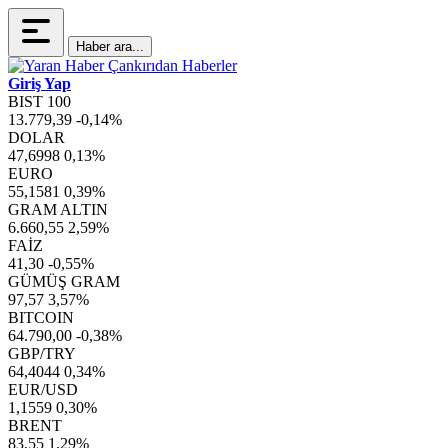
Haber ara...
Giriş Yap
BIST 100
13.779,39
-0,14%
DOLAR
47,6998
0,13%
EURO
55,1581
0,39%
GRAM ALTIN
6.660,55
2,59%
FAİZ
41,30
-0,55%
GÜMÜŞ GRAM
97,57
3,57%
BITCOIN
64.790,00
-0,38%
GBP/TRY
64,4044
0,34%
EUR/USD
1,1559
0,30%
BRENT
83,55
1,29%