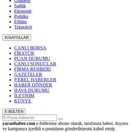
Gündem
Sağlık
Ekonomi
Politika
Eğitim
Teknoloji
KISAYOLLAR
CANLI BORSA
FİKSTÜR
PUAN DURUMU
CANLI SONUÇLAR
FİRMA REHBERİ
GAZETELER
YEREL HABERLER
HABER GÖNDER
HAVA DURUMU
İLETİŞİM
KÜNYE
E-BÜLTEN
yaranhaber.com
e-bültenine abone olarak, tarafınıza haber, duyuru
ve kampanya içerikli e-postaların gönderilmesini kabul etmiş