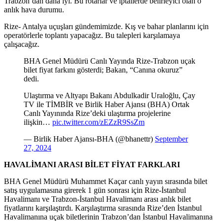
Trabzon’dan daha iyi. Bu rötarlar ve iptallerde belirleyici olan o
anlık hava durumu.
Rize- Antalya uçuşları gündemimizde. Kış ve bahar planlarını için
operatörlerle toplantı yapacağız. Bu talepleri karşılamaya
çalışacağız.
BHA Genel Müdürü Canlı Yayında Rize-Trabzon uçak
bilet fiyat farkını gösterdi; Bakan, “Canına okuruz”
dedi.
Ulaştırma ve Altyapı Bakanı Abdulkadir Uraloğlu, Çay
TV ile TİMBİR ve Birlik Haber Ajansı (BHA) Ortak
Canlı Yayınında Rize’deki ulaştırma projelerine
ilişkin…
pic.twitter.com/zEZzR9SsZm
— Birlik Haber Ajansı-BHA (@bhanettr)
September
27, 2024
HAVALİMANI ARASI BİLET FİYAT FARKLARI
BHA Genel Müdürü Muhammet Kaçar canlı yayın sırasında bilet
satış uygulamasına girerek 1 gün sonrası için Rize-İstanbul
Havalimanı ve Trabzon-İstanbul Havalimanı arası anlık bilet
fiyatlarını karşılaştırdı. Karşılaştırma sırasında Rize’den İstanbul
Havalimanına uçak biletlerinin Trabzon’dan İstanbul Havalimanına