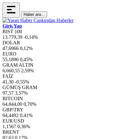
Haber ara...
Giriş Yap
BIST 100
13.779,39
-0,14%
DOLAR
47,6966
0,12%
EURO
55,1896
0,45%
GRAM ALTIN
6.660,55
2,59%
FAİZ
41,30
-0,55%
GÜMÜŞ GRAM
97,57
3,57%
BITCOIN
64.844,00
0,70%
GBP/TRY
64,4492
0,41%
EUR/USD
1,1567
0,36%
BRENT
82,63
0,17%