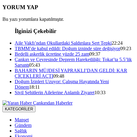
YORUM YAP
Bu yazı yorumlara kapatılmıştır.
İlginizi Çekebilir
Aile Vakfı’ndan Okullardaki Saldırılara Sert Tepki
22:24
TBMM’de kabul edildi: Doğum izninde süre değişiyor
09:23
Bedelli askerlik ücretine yüzde 25 zam
09:37
Çankırı ve Çevresinde Deprem Hareketliliği: Tokat’ta 5.5’lik
Sarsıntı
05:43
BAHARIN MÜJDESİ YAPRAKLI’DAN GELDİ: KAR
ÇİÇEKLERİ AÇTI
09:48
Doğum İzinleri Uzuyor: Çalışma Hayatında Yeni
Dönem
18:11
Sivil Şehitlerin Ailelerine Anlamlı Ziyaret
10:33
KATEGORİLER
Manşet
Gündem
Sağlık
Ekonomi