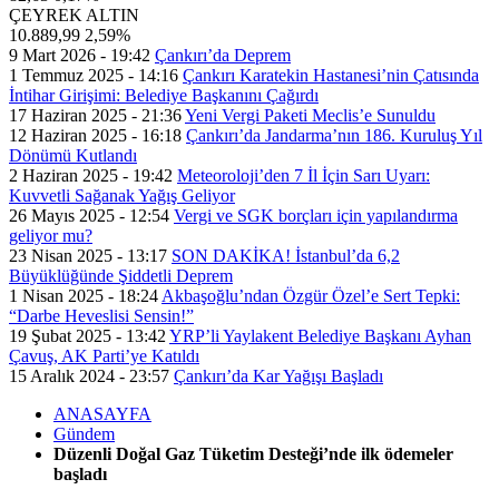
ÇEYREK ALTIN
10.889,99
2,59%
9 Mart 2026 - 19:42
Çankırı’da Deprem
1 Temmuz 2025 - 14:16
Çankırı Karatekin Hastanesi’nin Çatısında
İntihar Girişimi: Belediye Başkanını Çağırdı
17 Haziran 2025 - 21:36
Yeni Vergi Paketi Meclis’e Sunuldu
12 Haziran 2025 - 16:18
Çankırı’da Jandarma’nın 186. Kuruluş Yıl
Dönümü Kutlandı
2 Haziran 2025 - 19:42
Meteoroloji’den 7 İl İçin Sarı Uyarı:
Kuvvetli Sağanak Yağış Geliyor
26 Mayıs 2025 - 12:54
Vergi ve SGK borçları için yapılandırma
geliyor mu?
23 Nisan 2025 - 13:17
SON DAKİKA! İstanbul’da 6,2
Büyüklüğünde Şiddetli Deprem
1 Nisan 2025 - 18:24
Akbaşoğlu’ndan Özgür Özel’e Sert Tepki:
“Darbe Heveslisi Sensin!”
19 Şubat 2025 - 13:42
YRP’li Yaylakent Belediye Başkanı Ayhan
Çavuş, AK Parti’ye Katıldı
15 Aralık 2024 - 23:57
Çankırı’da Kar Yağışı Başladı
ANASAYFA
Gündem
Düzenli Doğal Gaz Tüketim Desteği’nde ilk ödemeler
başladı