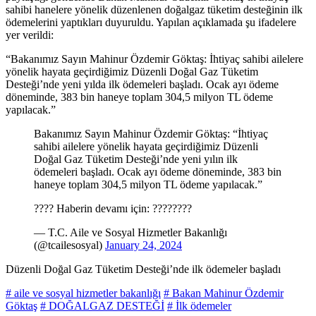
sahibi hanelere yönelik düzenlenen doğalgaz tüketim desteğinin ilk
ödemelerini yaptıkları duyuruldu. Yapılan açıklamada şu ifadelere
yer verildi:
“Bakanımız Sayın Mahinur Özdemir Göktaş: İhtiyaç sahibi ailelere
yönelik hayata geçirdiğimiz Düzenli Doğal Gaz Tüketim
Desteği’nde yeni yılda ilk ödemeleri başladı. Ocak ayı ödeme
döneminde, 383 bin haneye toplam 304,5 milyon TL ödeme
yapılacak.”
Bakanımız Sayın Mahinur Özdemir Göktaş: “İhtiyaç
sahibi ailelere yönelik hayata geçirdiğimiz Düzenli
Doğal Gaz Tüketim Desteği’nde yeni yılın ilk
ödemeleri başladı. Ocak ayı ödeme döneminde, 383 bin
haneye toplam 304,5 milyon TL ödeme yapılacak.”
???? Haberin devamı için: ????????
— T.C. Aile ve Sosyal Hizmetler Bakanlığı
(@tcailesosyal)
January 24, 2024
Düzenli Doğal Gaz Tüketim Desteği’nde ilk ödemeler başladı
# aile ve sosyal hizmetler bakanlığı
# Bakan Mahinur Özdemir
Göktaş
# DOĞALGAZ DESTEĞİ
# İlk ödemeler