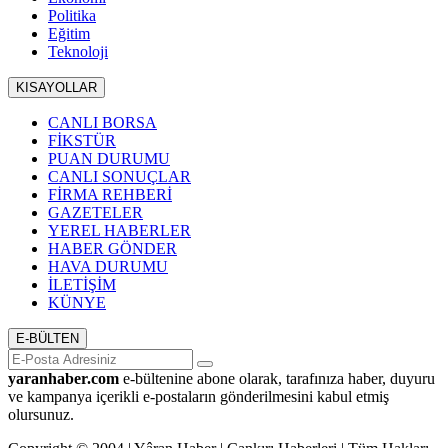
Politika
Eğitim
Teknoloji
KISAYOLLAR
CANLI BORSA
FİKSTÜR
PUAN DURUMU
CANLI SONUÇLAR
FİRMA REHBERİ
GAZETELER
YEREL HABERLER
HABER GÖNDER
HAVA DURUMU
İLETİŞİM
KÜNYE
E-BÜLTEN
yaranhaber.com
e-bültenine abone olarak, tarafınıza haber, duyuru
ve kampanya içerikli e-postaların gönderilmesini kabul etmiş
olursunuz.