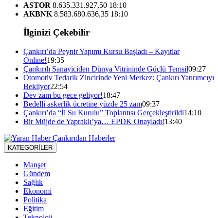
ASTOR
8.635.331.927,50
18:10
AKBNK
8.583.680.636,35
18:10
İlginizi Çekebilir
Çankırı’da Peynir Yapımı Kursu Başladı – Kayıtlar
Online!
19:35
Çankırılı Sanayiciden Dünya Vitrininde Güçlü Temsil
09:27
Otomotiv Tedarik Zincirinde Yeni Merkez: Çankırı Yatırımcıyı
Bekliyor
22:54
Dev zam bu gece geliyor!
18:47
Bedelli askerlik ücretine yüzde 25 zam
09:37
Çankırı’da “İl Su Kurulu” Toplantısı Gerçekleştirildi
14:10
Bir Müjde de Yapraklı’ya… EPDK Onayladı!
13:40
KATEGORİLER
Manşet
Gündem
Sağlık
Ekonomi
Politika
Eğitim
Teknoloji