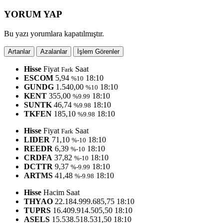
YORUM YAP
Bu yazı yorumlara kapatılmıştır.
Artanlar
Azalanlar
İşlem Görenler
Hisse
Fiyat
Saat
Fark
ESCOM
5,94
18:10
%10
GUNDG
1.540,00
18:10
%10
KENT
355,00
18:10
%9.99
SUNTK
46,74
18:10
%9.98
TKFEN
185,10
18:10
%9.98
Hisse
Fiyat
Saat
Fark
LIDER
71,10
18:10
%-10
REEDR
6,39
18:10
%-10
CRDFA
37,82
18:10
%-10
DCTTR
9,37
18:10
%-9.99
ARTMS
41,48
18:10
%-9.98
Hisse
Hacim
Saat
THYAO
22.184.999.685,75
18:10
TUPRS
16.409.914.505,50
18:10
ASELS
15.538.518.531,50
18:10