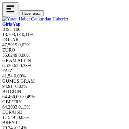
Haber ara...
Giriş Yap
BIST 100
13.703,13
0,11%
DOLAR
47,5919
0,03%
EURO
55,0249
0,06%
GRAM ALTIN
6.520,62
0,38%
FAİZ
41,54
0,00%
GÜMÜŞ GRAM
94,91
-0,03%
BITCOIN
64.466,00
-0,49%
GBP/TRY
64,2033
0,13%
EUR/USD
1,1549
-0,03%
BRENT
79,34
-0,14%