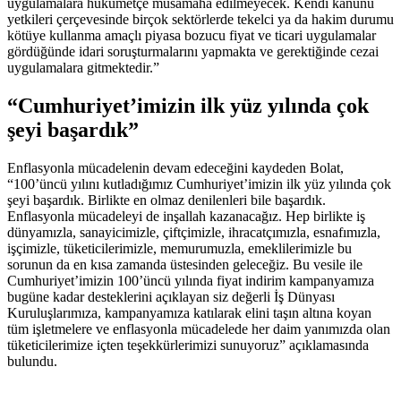
uygulamalara hükümetçe müsamaha edilmeyecek. Kendi kanunu
yetkileri çerçevesinde birçok sektörlerde tekelci ya da hakim durumu
kötüye kullanma amaçlı piyasa bozucu fiyat ve ticari uygulamalar
gördüğünde idari soruşturmalarını yapmakta ve gerektiğinde cezai
uygulamalara gitmektedir.”
“Cumhuriyet’imizin ilk yüz yılında çok
şeyi başardık”
Enflasyonla mücadelenin devam edeceğini kaydeden Bolat,
“100’üncü yılını kutladığımız Cumhuriyet’imizin ilk yüz yılında çok
şeyi başardık. Birlikte en olmaz denilenleri bile başardık.
Enflasyonla mücadeleyi de inşallah kazanacağız. Hep birlikte iş
dünyamızla, sanayicimizle, çiftçimizle, ihracatçımızla, esnafımızla,
işçimizle, tüketicilerimizle, memurumuzla, emeklilerimizle bu
sorunun da en kısa zamanda üstesinden geleceğiz. Bu vesile ile
Cumhuriyet’imizin 100’üncü yılında fiyat indirim kampanyamıza
bugüne kadar desteklerini açıklayan siz değerli İş Dünyası
Kuruluşlarımıza, kampanyamıza katılarak elini taşın altına koyan
tüm işletmelere ve enflasyonla mücadelede her daim yanımızda olan
tüketicilerimize içten teşekkürlerimizi sunuyoruz” açıklamasında
bulundu.