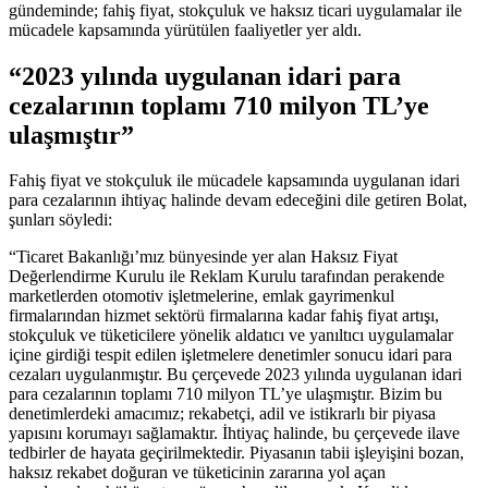
gündeminde; fahiş fiyat, stokçuluk ve haksız ticari uygulamalar ile
mücadele kapsamında yürütülen faaliyetler yer aldı.
“2023 yılında uygulanan idari para
cezalarının toplamı 710 milyon TL’ye
ulaşmıştır”
Fahiş fiyat ve stokçuluk ile mücadele kapsamında uygulanan idari
para cezalarının ihtiyaç halinde devam edeceğini dile getiren Bolat,
şunları söyledi:
“Ticaret Bakanlığı’mız bünyesinde yer alan Haksız Fiyat
Değerlendirme Kurulu ile Reklam Kurulu tarafından perakende
marketlerden otomotiv işletmelerine, emlak gayrimenkul
firmalarından hizmet sektörü firmalarına kadar fahiş fiyat artışı,
stokçuluk ve tüketicilere yönelik aldatıcı ve yanıltıcı uygulamalar
içine girdiği tespit edilen işletmelere denetimler sonucu idari para
cezaları uygulanmıştır. Bu çerçevede 2023 yılında uygulanan idari
para cezalarının toplamı 710 milyon TL’ye ulaşmıştır. Bizim bu
denetimlerdeki amacımız; rekabetçi, adil ve istikrarlı bir piyasa
yapısını korumayı sağlamaktır. İhtiyaç halinde, bu çerçevede ilave
tedbirler de hayata geçirilmektedir. Piyasanın tabii işleyişini bozan,
haksız rekabet doğuran ve tüketicinin zararına yol açan