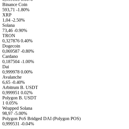
Binance Coin
593,71
-1.80%
XRP
1,04
-2.50%
Solana
73,46
-0.90%
TRON
0,327876
0.40%
Dogecoin
0,069587
-0.80%
Cardano
0,187504
-1.00%
Dai
0,999978
0.00%
Avalanche
6,65
-0.40%
Arbitrum B. USDT
0,999951
0.02%
Polygon B. USDT
1
0.05%
Wrapped Solana
98,97
-5.00%
Polygon PoS Bridged DAI (Polygon POS)
0,999531
-0.04%