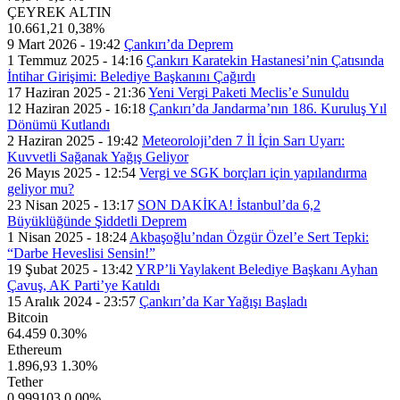
ÇEYREK ALTIN
10.661,21
0,38%
9 Mart 2026 - 19:42
Çankırı’da Deprem
1 Temmuz 2025 - 14:16
Çankırı Karatekin Hastanesi’nin Çatısında
İntihar Girişimi: Belediye Başkanını Çağırdı
17 Haziran 2025 - 21:36
Yeni Vergi Paketi Meclis’e Sunuldu
12 Haziran 2025 - 16:18
Çankırı’da Jandarma’nın 186. Kuruluş Yıl
Dönümü Kutlandı
2 Haziran 2025 - 19:42
Meteoroloji’den 7 İl İçin Sarı Uyarı:
Kuvvetli Sağanak Yağış Geliyor
26 Mayıs 2025 - 12:54
Vergi ve SGK borçları için yapılandırma
geliyor mu?
23 Nisan 2025 - 13:17
SON DAKİKA! İstanbul’da 6,2
Büyüklüğünde Şiddetli Deprem
1 Nisan 2025 - 18:24
Akbaşoğlu’ndan Özgür Özel’e Sert Tepki:
“Darbe Heveslisi Sensin!”
19 Şubat 2025 - 13:42
YRP’li Yaylakent Belediye Başkanı Ayhan
Çavuş, AK Parti’ye Katıldı
15 Aralık 2024 - 23:57
Çankırı’da Kar Yağışı Başladı
Bitcoin
64.459
0.30%
Ethereum
1.896,93
1.30%
Tether
0,999103
0.00%