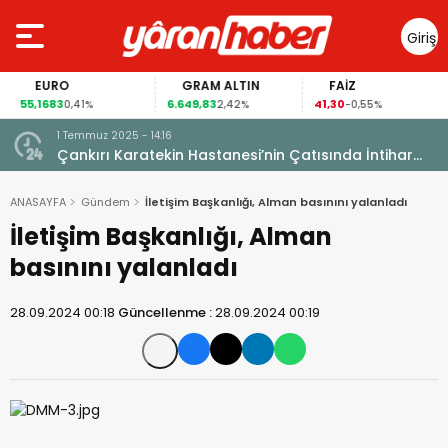
Giriş
Yap
EURO
GRAM ALTIN
FAİZ
55,1683
6.649,83
41,30
0,41%
2,42%
-0,55%
1 Temmuz 2025 - 14:16
Çankırı Karatekin Hastanesi’nin Çatısında İntihar
Girişimi: Belediye Başkanını Çağırdı
ANASAYFA
Gündem
İletişim Başkanlığı, Alman basınını yalanladı
İletişim Başkanlığı, Alman
basınını yalanladı
28.09.2024 00:18
Güncellenme :
28.09.2024 00:19