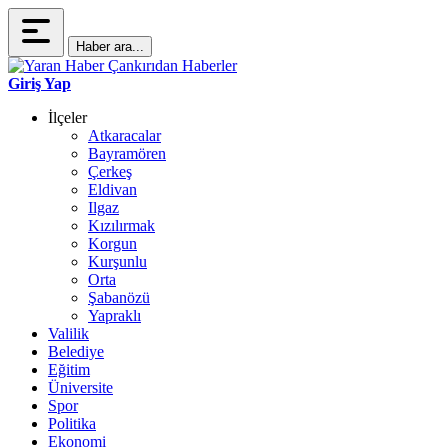
Haber ara...
Giriş Yap
İlçeler
Atkaracalar
Bayramören
Çerkeş
Eldivan
Ilgaz
Kızılırmak
Korgun
Kurşunlu
Orta
Şabanözü
Yapraklı
Valilik
Belediye
Eğitim
Üniversite
Spor
Politika
Ekonomi