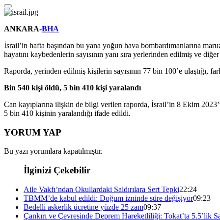
ANKARA-
BHA
İsrail’in hafta başından bu yana yoğun hava bombardımanlarına maruz 
hayatını kaybedenlerin sayısının yanı sıra yerlerinden edilmiş ve diğer 
Raporda, yerinden edilmiş kişilerin sayısının 77 bin 100’e ulaştığı, f
Bin 540 kişi öldü, 5 bin 410 kişi yaralandı
Can kayıplarına ilişkin de bilgi verilen raporda, İsrail’in 8 Ekim 2023
5 bin 410 kişinin yaralandığı ifade edildi.
YORUM YAP
Bu yazı yorumlara kapatılmıştır.
İlginizi Çekebilir
Aile Vakfı’ndan Okullardaki Saldırılara Sert Tepki
22:24
TBMM’de kabul edildi: Doğum izninde süre değişiyor
09:23
Bedelli askerlik ücretine yüzde 25 zam
09:37
Çankırı ve Çevresinde Deprem Hareketliliği: Tokat’ta 5.5’lik Sa