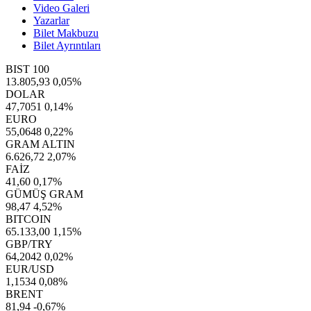
Video Galeri
Yazarlar
Bilet Makbuzu
Bilet Ayrıntıları
BIST 100
13.805,93
0,05%
DOLAR
47,7051
0,14%
EURO
55,0648
0,22%
GRAM ALTIN
6.626,72
2,07%
FAİZ
41,60
0,17%
GÜMÜŞ GRAM
98,47
4,52%
BITCOIN
65.133,00
1,15%
GBP/TRY
64,2042
0,02%
EUR/USD
1,1534
0,08%
BRENT
81,94
-0,67%