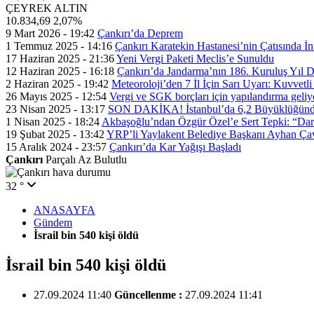
ÇEYREK ALTIN
10.834,69
2,07%
9 Mart 2026 - 19:42
Çankırı’da Deprem
1 Temmuz 2025 - 14:16
Çankırı Karatekin Hastanesi’nin Çatısında İn
17 Haziran 2025 - 21:36
Yeni Vergi Paketi Meclis’e Sunuldu
12 Haziran 2025 - 16:18
Çankırı’da Jandarma’nın 186. Kuruluş Yıl
2 Haziran 2025 - 19:42
Meteoroloji’den 7 İl İçin Sarı Uyarı: Kuvvetl
26 Mayıs 2025 - 12:54
Vergi ve SGK borçları için yapılandırma geli
23 Nisan 2025 - 13:17
SON DAKİKA! İstanbul’da 6,2 Büyüklüğünde
1 Nisan 2025 - 18:24
Akbaşoğlu’ndan Özgür Özel’e Sert Tepki: “Dar
19 Şubat 2025 - 13:42
YRP’li Yaylakent Belediye Başkanı Ayhan Çav
15 Aralık 2024 - 23:57
Çankırı’da Kar Yağışı Başladı
Çankırı
Parçalı Az Bulutlu
32 °
ANASAYFA
Gündem
İsrail bin 540 kişi öldü
İsrail bin 540 kişi öldü
27.09.2024 11:40
Güncellenme :
27.09.2024 11:41