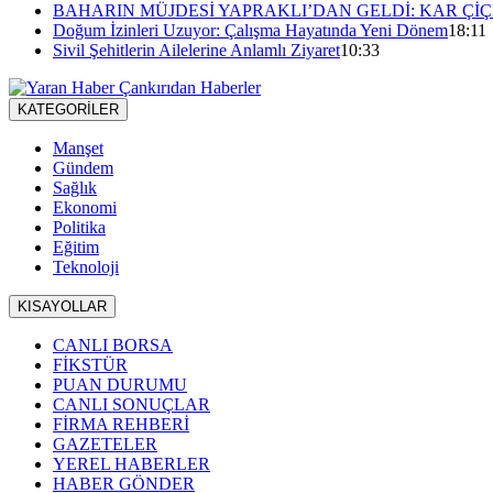
BAHARIN MÜJDESİ YAPRAKLI’DAN GELDİ: KAR ÇİÇ
Doğum İzinleri Uzuyor: Çalışma Hayatında Yeni Dönem
18:11
Sivil Şehitlerin Ailelerine Anlamlı Ziyaret
10:33
KATEGORİLER
Manşet
Gündem
Sağlık
Ekonomi
Politika
Eğitim
Teknoloji
KISAYOLLAR
CANLI BORSA
FİKSTÜR
PUAN DURUMU
CANLI SONUÇLAR
FİRMA REHBERİ
GAZETELER
YEREL HABERLER
HABER GÖNDER