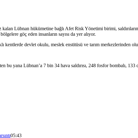
kalan Lübnan hükümetine bağlı Afet Risk Yönetimi birimi, saldırıların 
bölgelere göç eden insanların sayısı da yer alıyor.
arklı kentlerde devlet okulu, meslek enstitüsü ve tarım merkezlerinden ol
’ten bu yana Lübnan’a 7 bin 34 hava saldırısı, 248 fosfor bombalı, 133 de
rsıntı
05:43