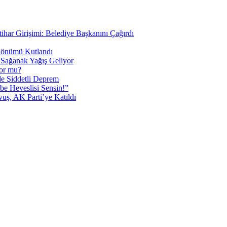
tihar Girişimi: Belediye Başkanını Çağırdı
 Dönümü Kutlandı
i Sağanak Yağış Geliyor
yor mu?
 Şiddetli Deprem
be Heveslisi Sensin!”
uş, AK Parti’ye Katıldı