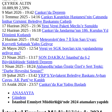
ÇEYREK ALTIN
10.889,99
2,59%
9 Mart 2026 - 19:42
Çankırı’da Deprem
1 Temmuz 2025 - 14:16
Çankırı Karatekin Hastanesi’nin Çatısında
İntihar Girişimi: Belediye Başkanını Çağırdı
17 Haziran 2025 - 21:36
Yeni Vergi Paketi Meclis’e Sunuldu
12 Haziran 2025 - 16:18
Çankırı’da Jandarma’nın 186. Kuruluş Yıl
Dönümü Kutlandı
2 Haziran 2025 - 19:42
Meteoroloji’den 7 İl İçin Sarı Uyarı:
Kuvvetli Sağanak Yağış Geliyor
26 Mayıs 2025 - 12:54
Vergi ve SGK borçları için yapılandırma
geliyor mu?
23 Nisan 2025 - 13:17
SON DAKİKA! İstanbul’da 6,2
Büyüklüğünde Şiddetli Deprem
1 Nisan 2025 - 18:24
Akbaşoğlu’ndan Özgür Özel’e Sert Tepki:
“Darbe Heveslisi Sensin!”
19 Şubat 2025 - 13:42
YRP’li Yaylakent Belediye Başkanı Ayhan
Çavuş, AK Parti’ye Katıldı
15 Aralık 2024 - 23:57
Çankırı’da Kar Yağışı Başladı
ANASAYFA
Gündem
İstanbul Emniyet Müdürlüğü‘nde 2024 atamaları yapıldı