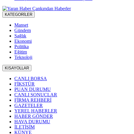
KATEGORİLER
Manşet
Gündem
Sağlık
Ekonomi
Politika
Eğitim
Teknoloji
KISAYOLLAR
CANLI BORSA
FİKSTÜR
PUAN DURUMU
CANLI SONUÇLAR
FİRMA REHBERİ
GAZETELER
YEREL HABERLER
HABER GÖNDER
HAVA DURUMU
İLETİŞİM
KÜNYE