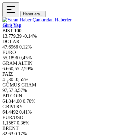
Haber ara...
Giriş Yap
BIST 100
13.779,39
-0,14%
DOLAR
47,6966
0,12%
EURO
55,1896
0,45%
GRAM ALTIN
6.660,55
2,59%
FAİZ
41,30
-0,55%
GÜMÜŞ GRAM
97,57
3,57%
BITCOIN
64.844,00
0,70%
GBP/TRY
64,4492
0,41%
EUR/USD
1,1567
0,36%
BRENT
82,63
0,17%