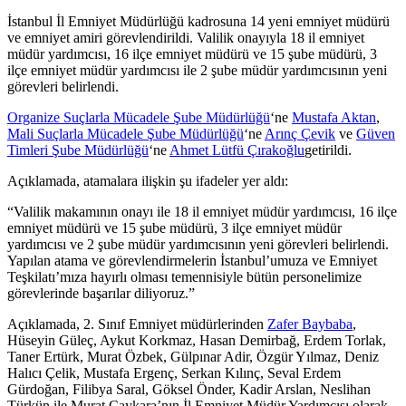
İstanbul İl Emniyet Müdürlüğü kadrosuna 14 yeni emniyet müdürü
ve emniyet amiri görevlendirildi. Valilik onayıyla 18 il emniyet
müdür yardımcısı, 16 ilçe emniyet müdürü ve 15 şube müdürü, 3
ilçe emniyet müdür yardımcısı ile 2 şube müdür yardımcısının yeni
görevleri belirlendi.
Organize Suçlarla Mücadele Şube Müdürlüğü
‘ne
Mustafa Aktan
,
Mali Suçlarla Mücadele Şube Müdürlüğü
‘ne
Arınç Çevik
ve
Güven
Timleri Şube Müdürlüğü
‘ne
Ahmet Lütfü Çırakoğlu
getirildi.
Açıklamada, atamalara ilişkin şu ifadeler yer aldı:
“Valilik makamının onayı ile 18 il emniyet müdür yardımcısı, 16 ilçe
emniyet müdürü ve 15 şube müdürü, 3 ilçe emniyet müdür
yardımcısı ve 2 şube müdür yardımcısının yeni görevleri belirlendi.
Yapılan atama ve görevlendirmelerin İstanbul’umuza ve Emniyet
Teşkilatı’mıza hayırlı olması temennisiyle bütün personelimize
görevlerinde başarılar diliyoruz.”
Açıklamada, 2. Sınıf Emniyet müdürlerinden
Zafer Baybaba
,
Hüseyin Güleç, Aykut Korkmaz, Hasan Demirbağ, Erdem Torlak,
Taner Ertürk, Murat Özbek, Gülpınar Adir, Özgür Yılmaz, Deniz
Halıcı Çelik, Mustafa Ergenç, Serkan Kılınç, Seval Erdem
Gürdoğan, Filibya Saral, Göksel Önder, Kadir Arslan, Neslihan
Türkün ile Murat Çaykara’nın İl Emniyet Müdür Yardımcısı olarak