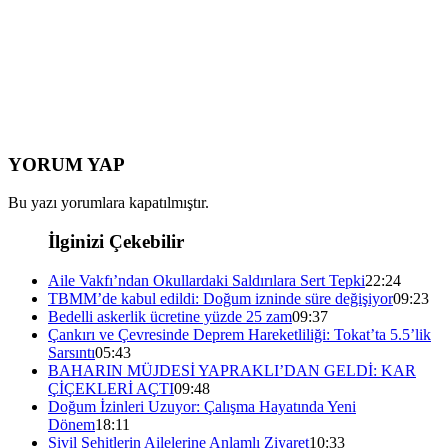
YORUM YAP
Bu yazı yorumlara kapatılmıştır.
İlginizi Çekebilir
Aile Vakfı’ndan Okullardaki Saldırılara Sert Tepki
22:24
TBMM’de kabul edildi: Doğum izninde süre değişiyor
09:23
Bedelli askerlik ücretine yüzde 25 zam
09:37
Çankırı ve Çevresinde Deprem Hareketliliği: Tokat’ta 5.5’lik
Sarsıntı
05:43
BAHARIN MÜJDESİ YAPRAKLI’DAN GELDİ: KAR
ÇİÇEKLERİ AÇTI
09:48
Doğum İzinleri Uzuyor: Çalışma Hayatında Yeni
Dönem
18:11
Sivil Şehitlerin Ailelerine Anlamlı Ziyaret
10:33