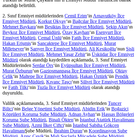
atandığı belirtildi.
2. Sınıf Emniyet müdürlerinden
Cemil Erim
‘in
Arnavutköy İlçe
Emniyet Müdürü
,
Korkut Okyay
‘ın
Bağcılar İlçe Emniyet Müdürü
,
Mehmet Baykara
‘nın
Beşiktaş İlçe Emniyet Müdürü
,
Şekip Akın
‘ın
Beykoz İlçe Emniyet Müdürü
,
Özay Kayhan
‘ın
Esenyurt İlçe
Emniyet Müdürü
,
Cemal Ünlü
‘nün
Fatih İlçe Emniyet Müdürü
,
Hakan Erişmiş
‘in
Sancaktepe İlçe Emniyet Müdürü
,
Murat
Milletsever
‘in
Sarıyer İlçe Emniyet Müdürü
,
Ali Kesikoğlu
‘nun
Şişli
İlçe Emniyet Müdürü
,
Mehmet Yaşar Zehir
‘in
Üsküdar İlçe Emniyet
Müdürü
olarak atandığı kaydedilen açıklamada, 3. Sınıf Emniyet
Müdürlerinden
Serdar Örs
‘ün
Eyüpsultan İlçe Emniyet Müdürü
,
Murat Özburun
‘un
Gaziosmanpaşa İlçe Emniyet Müdürü
,
Oktay
Çelik
‘in
Maltepe İlçe Emniyet Müdürü
,
Hakan Öztürk
‘ün
Pendik
İlçe Emniyet Müdürü
,
Kıvanç Taşçı
‘nın
Silivri İlçe Emniyet Müdürü
ve
Fatih Tilki
‘nin
Tuzla İlçe Emniyet Müdürü
olarak atandığı
duyuruldu.
Valilik açıklamasında, 3. Sınıf Emniyet müdürlerinden
Tuncer
Bilici
‘nin
Belge Yönetimi Şube Müdürü
,
Abidin Erik
‘in
Boğaziçi
Köprüleri Koruma Şube Müdürü
,
Adnan Ayhan
‘ın
Hassas Bölgeleri
Koruma Şube Müdürü
,
Binali Ökten
‘in
İstanbul Atatürk Havalimanı
Şube Müdürü
,
Azmi İlker Çiftci
‘nin
İstanbul Sabiha Gökçen
Havalimanı
Şube Müdürü,
İbrahim Duran
‘ın
Koordinasyon Şube
Müdürü
,
Arınç Çevik
‘in
Mali Suçlarla Mücadele Şube Müdürü
,