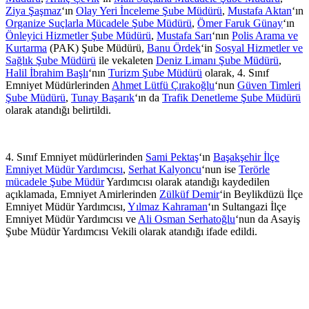
Ziya Şaşmaz
‘ın
Olay Yeri İnceleme Şube Müdürü
,
Mustafa Aktan
‘ın
Organize Suçlarla Mücadele Şube Müdürü
,
Ömer Faruk Günay
‘ın
Önleyici Hizmetler Şube Müdürü
,
Mustafa Sarı
‘nın
Polis Arama ve
Kurtarma
(PAK) Şube Müdürü,
Banu Ördek
‘in
Sosyal Hizmetler ve
Sağlık Şube Müdürü
ile vekaleten
Deniz Limanı Şube Müdürü
,
Halil İbrahim Başlı
‘nın
Turizm Şube Müdürü
olarak, 4. Sınıf
Emniyet Müdürlerinden
Ahmet Lütfü Çırakoğlu
‘nun
Güven Timleri
Şube Müdürü
,
Tunay Başarık
‘ın da
Trafik Denetleme Şube Müdürü
olarak atandığı belirtildi.
4. Sınıf Emniyet müdürlerinden
Sami Pektaş
‘ın
Başakşehir İlçe
Emniyet Müdür Yardımcısı
,
Serhat Kalyoncu
‘nun ise
Terörle
mücadele Şube Müdür
Yardımcısı olarak atandığı kaydedilen
açıklamada, Emniyet Amirlerinden
Zülküf Demir
‘in Beylikdüzü İlçe
Emniyet Müdür Yardımcısı,
Yılmaz Kahraman
‘ın Sultangazi İlçe
Emniyet Müdür Yardımcısı ve
Ali Osman Serhatoğlu
‘nun da Asayiş
Şube Müdür Yardımcısı Vekili olarak atandığı ifade edildi.