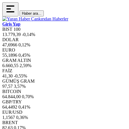
Haber ara...
Giriş Yap
BIST 100
13.779,39
-0,14%
DOLAR
47,6966
0,12%
EURO
55,1896
0,45%
GRAM ALTIN
6.660,55
2,59%
FAİZ
41,30
-0,55%
GÜMÜŞ GRAM
97,57
3,57%
BITCOIN
64.844,00
0,70%
GBP/TRY
64,4492
0,41%
EUR/USD
1,1567
0,36%
BRENT
82,63
0,17%