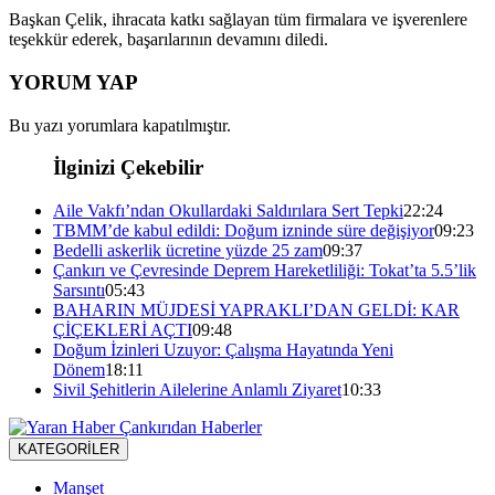
Başkan Çelik, ihracata katkı sağlayan tüm firmalara ve işverenlere
teşekkür ederek, başarılarının devamını diledi.
YORUM YAP
Bu yazı yorumlara kapatılmıştır.
İlginizi Çekebilir
Aile Vakfı’ndan Okullardaki Saldırılara Sert Tepki
22:24
TBMM’de kabul edildi: Doğum izninde süre değişiyor
09:23
Bedelli askerlik ücretine yüzde 25 zam
09:37
Çankırı ve Çevresinde Deprem Hareketliliği: Tokat’ta 5.5’lik
Sarsıntı
05:43
BAHARIN MÜJDESİ YAPRAKLI’DAN GELDİ: KAR
ÇİÇEKLERİ AÇTI
09:48
Doğum İzinleri Uzuyor: Çalışma Hayatında Yeni
Dönem
18:11
Sivil Şehitlerin Ailelerine Anlamlı Ziyaret
10:33
KATEGORİLER
Manşet