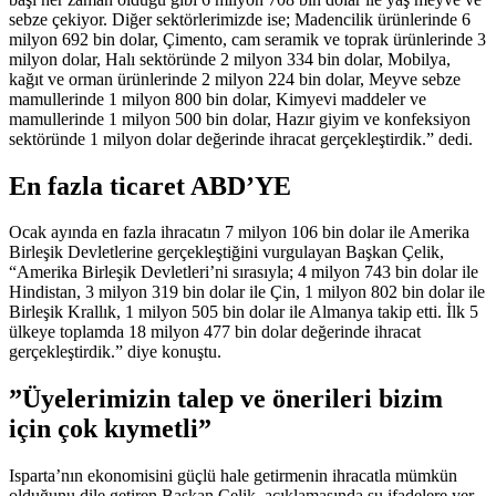
sebze çekiyor. Diğer sektörlerimizde ise; Madencilik ürünlerinde 6
milyon 692 bin dolar, Çimento, cam seramik ve toprak ürünlerinde 3
milyon dolar, Halı sektöründe 2 milyon 334 bin dolar, Mobilya,
kağıt ve orman ürünlerinde 2 milyon 224 bin dolar, Meyve sebze
mamullerinde 1 milyon 800 bin dolar, Kimyevi maddeler ve
mamullerinde 1 milyon 500 bin dolar, Hazır giyim ve konfeksiyon
sektöründe 1 milyon dolar değerinde ihracat gerçekleştirdik.” dedi.
En fazla ticaret ABD’YE
Ocak ayında en fazla ihracatın 7 milyon 106 bin dolar ile Amerika
Birleşik Devletlerine gerçekleştiğini vurgulayan Başkan Çelik,
“Amerika Birleşik Devletleri’ni sırasıyla; 4 milyon 743 bin dolar ile
Hindistan, 3 milyon 319 bin dolar ile Çin, 1 milyon 802 bin dolar ile
Birleşik Krallık, 1 milyon 505 bin dolar ile Almanya takip etti. İlk 5
ülkeye toplamda 18 milyon 477 bin dolar değerinde ihracat
gerçekleştirdik.” diye konuştu.
”Üyelerimizin talep ve önerileri bizim
için çok kıymetli”
Isparta’nın ekonomisini güçlü hale getirmenin ihracatla mümkün
olduğunu dile getiren Başkan Çelik, açıklamasında şu ifadelere yer