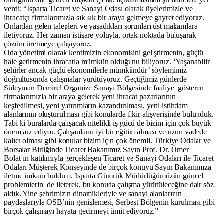
verdi: “Isparta Ticaret ve Sanayi Odası olarak üyelerimizle ve
ihracatçı firmalarımızla sık sık bir araya gelmeye gayret ediyoruz.
Onlardan gelen talepleri ve yaşadıkları sorunları üst makamlara
iletiyoruz. Her zaman istişare yoluyla, ortak noktada buluşarak
çözüm üretmeye çalışıyoruz.
Oda yönetimi olarak kentimizin ekonomisini geliştirmenin, güçlü
hale getirmenin ihracatla mümkün olduğunu biliyoruz. ‘Yaşanabilir
şehirler ancak güçlü ekonomilerle mümkündür’ söylemimiz
doğrultusunda çalışmalar yürütüyoruz. Geçtiğimiz günlerde
Süleyman Demirel Organize Sanayi Bölgesinde faaliyet gösteren
firmalarımızla bir araya gelerek yeni ihracat pazarlarının
keşfedilmesi, yeni yatırımların kazandırılması, yeni istihdam
alanlarının oluşturulması gibi konularda fikir alışverişinde bulunduk.
Tabi ki buralarda çalışacak nitelikli iş gücü de bizim için çok büyük
önem arz ediyor. Çalışanların iyi bir eğitim alması ve uzun vadede
kalıcı olması gibi konular bizim için çok önemli. Türkiye Odalar ve
Borsalar Birliğinde Ticaret Bakanımız Sayın Prof. Dr. Ömer
Bolat’ın katılımıyla gerçekleşen Ticaret ve Sanayi Odaları ile Ticaret
Odaları Müşterek Konseyinde de birçok konuyu Sayın Bakanımıza
iletme imkanı buldum. Isparta Gümrük Müdürlüğümüzün güncel
problemlerini de ileterek, bu konuda çalışma yürütüleceğine dair söz
aldık. Yine şehrimizin dinamikleriyle ve sanayi alanlarının
paydaşlarıyla OSB’nin genişlemesi, Serbest Bölgenin kurulması gibi
birçok çalışmayı hayata geçirmeyi ümit ediyoruz.”