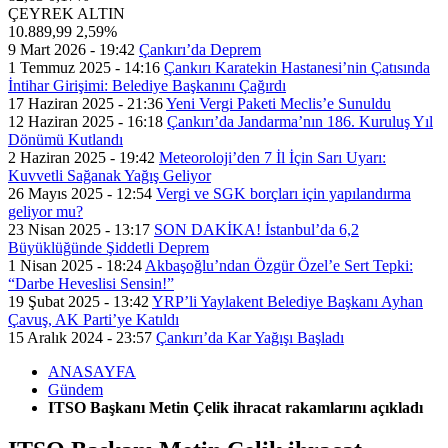
ÇEYREK ALTIN
10.889,99
2,59%
9 Mart 2026 - 19:42
Çankırı’da Deprem
1 Temmuz 2025 - 14:16
Çankırı Karatekin Hastanesi’nin Çatısında
İntihar Girişimi: Belediye Başkanını Çağırdı
17 Haziran 2025 - 21:36
Yeni Vergi Paketi Meclis’e Sunuldu
12 Haziran 2025 - 16:18
Çankırı’da Jandarma’nın 186. Kuruluş Yıl
Dönümü Kutlandı
2 Haziran 2025 - 19:42
Meteoroloji’den 7 İl İçin Sarı Uyarı:
Kuvvetli Sağanak Yağış Geliyor
26 Mayıs 2025 - 12:54
Vergi ve SGK borçları için yapılandırma
geliyor mu?
23 Nisan 2025 - 13:17
SON DAKİKA! İstanbul’da 6,2
Büyüklüğünde Şiddetli Deprem
1 Nisan 2025 - 18:24
Akbaşoğlu’ndan Özgür Özel’e Sert Tepki:
“Darbe Heveslisi Sensin!”
19 Şubat 2025 - 13:42
YRP’li Yaylakent Belediye Başkanı Ayhan
Çavuş, AK Parti’ye Katıldı
15 Aralık 2024 - 23:57
Çankırı’da Kar Yağışı Başladı
ANASAYFA
Gündem
ITSO Başkanı Metin Çelik ihracat rakamlarını açıkladı