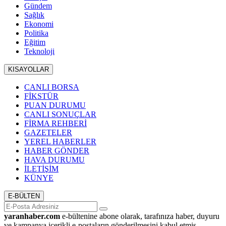
Gündem
Sağlık
Ekonomi
Politika
Eğitim
Teknoloji
KISAYOLLAR
CANLI BORSA
FİKSTÜR
PUAN DURUMU
CANLI SONUÇLAR
FİRMA REHBERİ
GAZETELER
YEREL HABERLER
HABER GÖNDER
HAVA DURUMU
İLETİŞİM
KÜNYE
E-BÜLTEN
yaranhaber.com
e-bültenine abone olarak, tarafınıza haber, duyuru
ve kampanya içerikli e-postaların gönderilmesini kabul etmiş