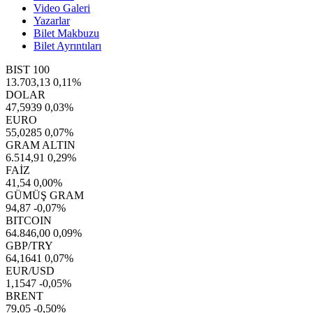
Video Galeri
Yazarlar
Bilet Makbuzu
Bilet Ayrıntıları
BIST 100
13.703,13
0,11%
DOLAR
47,5939
0,03%
EURO
55,0285
0,07%
GRAM ALTIN
6.514,91
0,29%
FAİZ
41,54
0,00%
GÜMÜŞ GRAM
94,87
-0,07%
BITCOIN
64.846,00
0,09%
GBP/TRY
64,1641
0,07%
EUR/USD
1,1547
-0,05%
BRENT
79,05
-0,50%