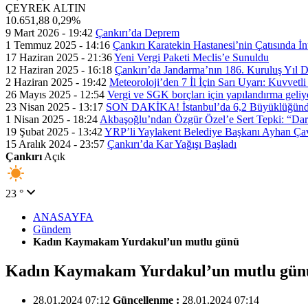
ÇEYREK ALTIN
10.651,88
0,29%
9 Mart 2026 - 19:42
Çankırı’da Deprem
1 Temmuz 2025 - 14:16
Çankırı Karatekin Hastanesi’nin Çatısında İn
17 Haziran 2025 - 21:36
Yeni Vergi Paketi Meclis’e Sunuldu
12 Haziran 2025 - 16:18
Çankırı’da Jandarma’nın 186. Kuruluş Yıl
2 Haziran 2025 - 19:42
Meteoroloji’den 7 İl İçin Sarı Uyarı: Kuvvetl
26 Mayıs 2025 - 12:54
Vergi ve SGK borçları için yapılandırma geli
23 Nisan 2025 - 13:17
SON DAKİKA! İstanbul’da 6,2 Büyüklüğünde
1 Nisan 2025 - 18:24
Akbaşoğlu’ndan Özgür Özel’e Sert Tepki: “Dar
19 Şubat 2025 - 13:42
YRP’li Yaylakent Belediye Başkanı Ayhan Çav
15 Aralık 2024 - 23:57
Çankırı’da Kar Yağışı Başladı
Çankırı
Açık
23 °
ANASAYFA
Gündem
Kadın Kaymakam Yurdakul’un mutlu günü
Kadın Kaymakam Yurdakul’un mutlu gün
28.01.2024 07:12
Güncellenme :
28.01.2024 07:14