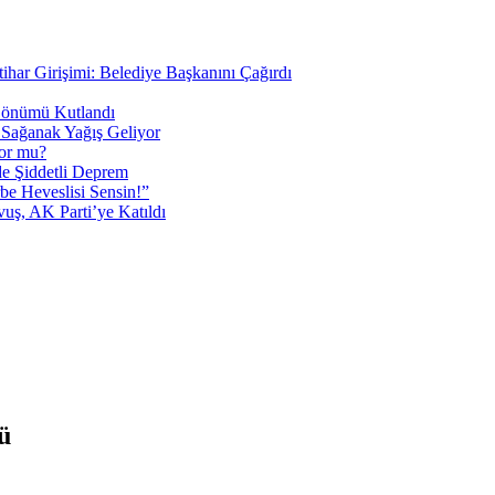
tihar Girişimi: Belediye Başkanını Çağırdı
 Dönümü Kutlandı
i Sağanak Yağış Geliyor
yor mu?
 Şiddetli Deprem
be Heveslisi Sensin!”
uş, AK Parti’ye Katıldı
ü