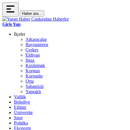
Haber ara...
Giriş Yap
İlçeler
Atkaracalar
Bayramören
Çerkeş
Eldivan
Ilgaz
Kızılırmak
Korgun
Kurşunlu
Orta
Şabanözü
Yapraklı
Valilik
Belediye
Eğitim
Üniversite
Spor
Politika
Ekonomi