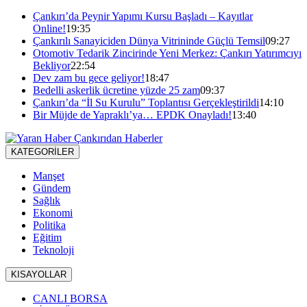
Çankırı’da Peynir Yapımı Kursu Başladı – Kayıtlar
Online!
19:35
Çankırılı Sanayiciden Dünya Vitrininde Güçlü Temsil
09:27
Otomotiv Tedarik Zincirinde Yeni Merkez: Çankırı Yatırımcıyı
Bekliyor
22:54
Dev zam bu gece geliyor!
18:47
Bedelli askerlik ücretine yüzde 25 zam
09:37
Çankırı’da “İl Su Kurulu” Toplantısı Gerçekleştirildi
14:10
Bir Müjde de Yapraklı’ya… EPDK Onayladı!
13:40
KATEGORİLER
Manşet
Gündem
Sağlık
Ekonomi
Politika
Eğitim
Teknoloji
KISAYOLLAR
CANLI BORSA