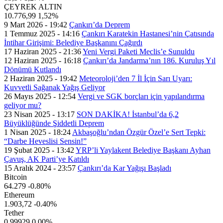
ÇEYREK ALTIN
10.776,99
1,52%
9 Mart 2026 - 19:42
Çankırı’da Deprem
1 Temmuz 2025 - 14:16
Çankırı Karatekin Hastanesi’nin Çatısında
İntihar Girişimi: Belediye Başkanını Çağırdı
17 Haziran 2025 - 21:36
Yeni Vergi Paketi Meclis’e Sunuldu
12 Haziran 2025 - 16:18
Çankırı’da Jandarma’nın 186. Kuruluş Yıl
Dönümü Kutlandı
2 Haziran 2025 - 19:42
Meteoroloji’den 7 İl İçin Sarı Uyarı:
Kuvvetli Sağanak Yağış Geliyor
26 Mayıs 2025 - 12:54
Vergi ve SGK borçları için yapılandırma
geliyor mu?
23 Nisan 2025 - 13:17
SON DAKİKA! İstanbul’da 6,2
Büyüklüğünde Şiddetli Deprem
1 Nisan 2025 - 18:24
Akbaşoğlu’ndan Özgür Özel’e Sert Tepki:
“Darbe Heveslisi Sensin!”
19 Şubat 2025 - 13:42
YRP’li Yaylakent Belediye Başkanı Ayhan
Çavuş, AK Parti’ye Katıldı
15 Aralık 2024 - 23:57
Çankırı’da Kar Yağışı Başladı
Bitcoin
64.279
-0.80%
Ethereum
1.903,72
-0.40%
Tether
0,99929
0.00%