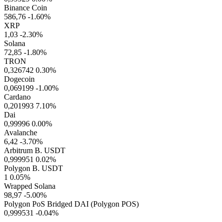
Binance Coin
586,76
-1.60%
XRP
1,03
-2.30%
Solana
72,85
-1.80%
TRON
0,326742
0.30%
Dogecoin
0,069199
-1.00%
Cardano
0,201993
7.10%
Dai
0,99996
0.00%
Avalanche
6,42
-3.70%
Arbitrum B. USDT
0,999951
0.02%
Polygon B. USDT
1
0.05%
Wrapped Solana
98,97
-5.00%
Polygon PoS Bridged DAI (Polygon POS)
0,999531
-0.04%