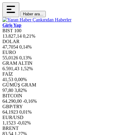
Haber ara...
Giriş Yap
BIST 100
13.827,14
0,21%
DOLAR
47,7054
0,14%
EURO
55,0126
0,13%
GRAM ALTIN
6.591,43
1,52%
FAİZ
41,53
0,00%
GÜMÜŞ GRAM
97,80
3,82%
BITCOIN
64.290,00
-0,16%
GBP/TRY
64,1923
0,01%
EUR/USD
1,1523
-0,02%
BRENT
83,54
1,27%