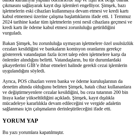
çıkmasını sağlayarak kayıt dışı işlemleri engelliyor. Şimşek, bazı
işletmelerin eski cihazları kullanmaya devam etmesi ve kredi kartı
kabul etmemesi üzerine çalışma başlattıklarını ifade etti. 1 Temmuz
2024 tarihine kadar tüm işletmelerin yeni nesil cihazlara geçmesi ve
kredi kartı ile ödeme kabul etmesi zorunluluğu getirildiğini
vurguladı.
Bakan Şimşek, bu zorunluluğa uymayan işletmelere özel usulsüzlük
cezaları kesildiğini ve bankaların komisyon oranlarını gerekçe
göstererek vatandaştan fazla ücret talep eden işletmelere karşı da
önlemler alındığını belirtti. Vatandaşların, bu tür durumlardaki
şikayetlerini GİB’e ihbar etmeleri halinde gerekli cezai işlemlerin
uygulandığını söyledi.
Ayrıca, POS cihazları veren banka ve ödeme kuruluşlarının da
denetim altında olduğunu belirten Şimşek, hatalı cihaz kullananlara
ve değiştirmeyenlere cezalar kesildiğini, bu ceza tutarının 200 bin
liraya kadar yükseltildiğini açıkladı. Şimşek, kayıt dışılıkla
mücadeleye kararlılıkla devam edileceğini ve vergide adaletin
sağlanması için çalışmaların derinleştirileceğini ifade etti.
YORUM YAP
Bu yazı yorumlara kapatılmıştır.