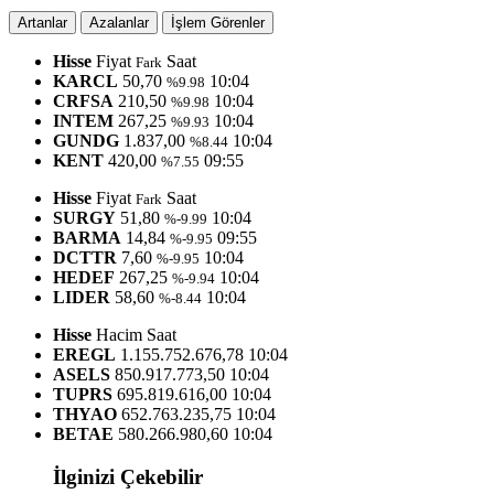
Artanlar
Azalanlar
İşlem Görenler
Hisse
Fiyat
Saat
Fark
KARCL
50,70
10:04
%9.98
CRFSA
210,50
10:04
%9.98
INTEM
267,25
10:04
%9.93
GUNDG
1.837,00
10:04
%8.44
KENT
420,00
09:55
%7.55
Hisse
Fiyat
Saat
Fark
SURGY
51,80
10:04
%-9.99
BARMA
14,84
09:55
%-9.95
DCTTR
7,60
10:04
%-9.95
HEDEF
267,25
10:04
%-9.94
LIDER
58,60
10:04
%-8.44
Hisse
Hacim
Saat
EREGL
1.155.752.676,78
10:04
ASELS
850.917.773,50
10:04
TUPRS
695.819.616,00
10:04
THYAO
652.763.235,75
10:04
BETAE
580.266.980,60
10:04
İlginizi Çekebilir