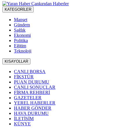
KATEGORİLER
Manşet
Gündem
Sağlık
Ekonomi
Politika
Eğitim
Teknoloji
KISAYOLLAR
CANLI BORSA
FİKSTÜR
PUAN DURUMU
CANLI SONUÇLAR
FİRMA REHBERİ
GAZETELER
YEREL HABERLER
HABER GÖNDER
HAVA DURUMU
İLETİŞİM
KÜNYE