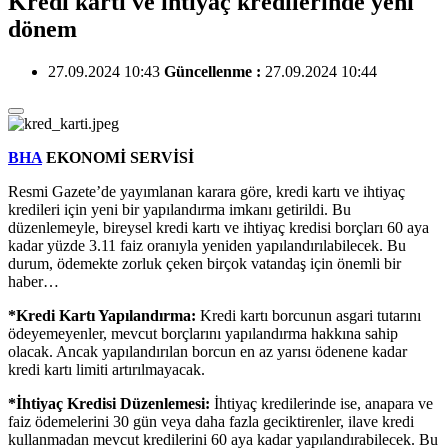
Kredi kartı ve ihtiyaç kredilerinde yeni
dönem
27.09.2024 10:43
Güncellenme :
27.09.2024 10:44
BHA
EKONOMİ SERVİSİ
Resmi Gazete’de yayımlanan karara göre, kredi kartı ve ihtiyaç
kredileri için yeni bir yapılandırma imkanı getirildi. Bu
düzenlemeyle, bireysel kredi kartı ve ihtiyaç kredisi borçları 60 aya
kadar yüzde 3.11 faiz oranıyla yeniden yapılandırılabilecek. Bu
durum, ödemekte zorluk çeken birçok vatandaş için önemli bir
haber…
*Kredi Kartı Yapılandırma:
Kredi kartı borcunun asgari tutarını
ödeyemeyenler, mevcut borçlarını yapılandırma hakkına sahip
olacak. Ancak yapılandırılan borcun en az yarısı ödenene kadar
kredi kartı limiti artırılmayacak.
*İhtiyaç Kredisi Düzenlemesi:
İhtiyaç kredilerinde ise, anapara ve
faiz ödemelerini 30 gün veya daha fazla geciktirenler, ilave kredi
kullanmadan mevcut kredilerini 60 aya kadar yapılandırabilecek. Bu