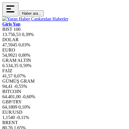
Haber ara...
Giriş Yap
BIST 100
13.756,53
0,39%
DOLAR
47,5945
0,03%
EURO
54,9921
0,00%
GRAM ALTIN
6.534,35
0,59%
FAİZ
41,57
0,07%
GÜMÜŞ GRAM
94,41
-0,55%
BITCOIN
64.401,00
-0,60%
GBP/TRY
64,1809
0,10%
EUR/USD
1,1540
-0,11%
BRENT
80,76
1,65%