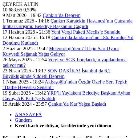
ÇEYREK ALTIN
10.683,65
0,59%
9 Mart 2026 - 19:42
Çankırı’da Deprem
1 Temmuz 2025 - 14:16
Çankırı Karatekin Hastanesi’nin Çatısında
İntihar Girişimi: Belediye Başkanını Çağırdı
17 Haziran 2025 - 21:36
Yeni Vergi Paketi Meclis’e Sunuldu
12 Haziran 2025 - 16:18
Çankırı’da Jandarma’nın 186. Kuruluş Yıl
Dönümü Kutlandı
2 Haziran 2025 - 19:42
Meteoroloji’den 7 İl İçin Sarı Uyarı:
Kuvvetli Sağanak Yağış Geliyor
26 Mayıs 2025 - 12:54
Vergi ve SGK borçları için yapılandırma
geliyor mu?
23 Nisan 2025 - 13:17
SON DAKİKA! İstanbul’da 6,2
Büyüklüğünde Şiddetli Deprem
1 Nisan 2025 - 18:24
Akbaşoğlu’ndan Özgür Özel’e Sert Tepki:
“Darbe Heveslisi Sensin!”
19 Şubat 2025 - 13:42
YRP’li Yaylakent Belediye Başkanı Ayhan
Çavuş, AK Parti’ye Katıldı
15 Aralık 2024 - 23:57
Çankırı’da Kar Yağışı Başladı
ANASAYFA
Gündem
Kredi kartı ve ihtiyaç kredilerinde yeni dönem