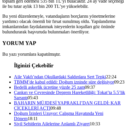
toplam geri ödemesi 535 bin TL’yi bulacaktır. 24 ay vade seçeneği
ile bu tutar aylık 13 bin 200 TL’ye yükselebilir.
Bu yeni düzenlemeyle, vatandaşların borçlarını yönetmelerine
yardımcı olacak önemli bir fırsat sunulmuş oldu. Yapılandırma
imkanlarından faydalanmak isteyenlerin koşulları göz önünde
bulundurarak başvuruda bulunmaları öneriliyor.
YORUM YAP
Bu yazı yorumlara kapatılmıştır.
İlginizi Çekebilir
Aile Vakfı’ndan Okullardaki Saldırılara Sert Tepki
22:24
TBMM’de kabul edildi: Doğum izninde süre değişiyor
09:23
Bedelli askerlik ücretine yüzde 25 zam
09:37
Çankırı ve Çevresinde Deprem Hareketliliği: Tokat’ta 5.5’lik
Sarsıntı
05:43
BAHARIN MÜJDESİ YAPRAKLI’DAN GELDİ: KAR
ÇİÇEKLERİ AÇTI
09:48
Doğum İzinleri Uzuyor: Çalışma Hayatında Yeni
Dönem
18:11
Sivil Şehitlerin Ailelerine Anlamlı Ziyaret
10:33