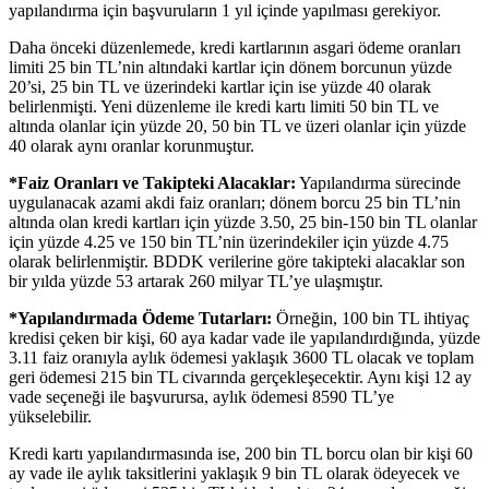
yapılandırma için başvuruların 1 yıl içinde yapılması gerekiyor.
Daha önceki düzenlemede, kredi kartlarının asgari ödeme oranları
limiti 25 bin TL’nin altındaki kartlar için dönem borcunun yüzde
20’si, 25 bin TL ve üzerindeki kartlar için ise yüzde 40 olarak
belirlenmişti. Yeni düzenleme ile kredi kartı limiti 50 bin TL ve
altında olanlar için yüzde 20, 50 bin TL ve üzeri olanlar için yüzde
40 olarak aynı oranlar korunmuştur.
*Faiz Oranları ve Takipteki Alacaklar:
Yapılandırma sürecinde
uygulanacak azami akdi faiz oranları; dönem borcu 25 bin TL’nin
altında olan kredi kartları için yüzde 3.50, 25 bin-150 bin TL olanlar
için yüzde 4.25 ve 150 bin TL’nin üzerindekiler için yüzde 4.75
olarak belirlenmiştir. BDDK verilerine göre takipteki alacaklar son
bir yılda yüzde 53 artarak 260 milyar TL’ye ulaşmıştır.
*Yapılandırmada Ödeme Tutarları:
Örneğin, 100 bin TL ihtiyaç
kredisi çeken bir kişi, 60 aya kadar vade ile yapılandırdığında, yüzde
3.11 faiz oranıyla aylık ödemesi yaklaşık 3600 TL olacak ve toplam
geri ödemesi 215 bin TL civarında gerçekleşecektir. Aynı kişi 12 ay
vade seçeneği ile başvurursa, aylık ödemesi 8590 TL’ye
yükselebilir.
Kredi kartı yapılandırmasında ise, 200 bin TL borcu olan bir kişi 60
ay vade ile aylık taksitlerini yaklaşık 9 bin TL olarak ödeyecek ve