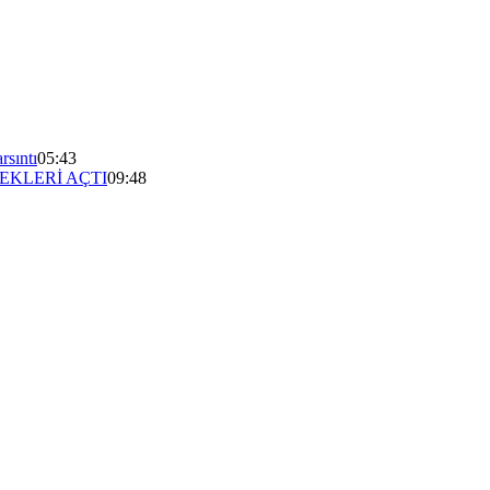
rsıntı
05:43
EKLERİ AÇTI
09:48