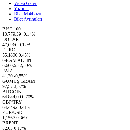
Video Galeri
Yazarlar
Bilet Makbuzu
Bilet Ayrıntıları
BIST 100
13.779,39
-0,14%
DOLAR
47,6966
0,12%
EURO
55,1896
0,45%
GRAM ALTIN
6.660,55
2,59%
FAİZ
41,30
-0,55%
GÜMÜŞ GRAM
97,57
3,57%
BITCOIN
64.844,00
0,70%
GBP/TRY
64,4492
0,41%
EUR/USD
1,1567
0,36%
BRENT
82,63
0,17%