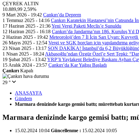
ÇEYREK ALTIN
10.889,99
2,59%
9 Mart 2026 - 19:42
Çankırı’da Deprem
1 Temmuz 2025 - 14:16
Çankırı Karatekin Hastanesi’nin Çatısında İn
17 Haziran 2025 - 21:36
Yeni Vergi Paketi Meclis’e Sunuldu
12 Haziran 2025 - 16:18
Çankırı’da Jandarma’nın 186. Kuruluş Yıl
2 Haziran 2025 - 19:42
Meteoroloji’den 7 İl İçin Sarı Uyarı: Kuvvetl
26 Mayıs 2025 - 12:54
Vergi ve SGK borçları için yapılandırma geli
23 Nisan 2025 - 13:17
SON DAKİKA! İstanbul’da 6,2 Büyüklüğünde
1 Nisan 2025 - 18:24
Akbaşoğlu’ndan Özgür Özel’e Sert Tepki: “Dar
19 Şubat 2025 - 13:42
YRP’li Yaylakent Belediye Başkanı Ayhan Çav
15 Aralık 2024 - 23:57
Çankırı’da Kar Yağışı Başladı
Çankırı
Kapalı
29 °
ANASAYFA
Gündem
Marmara denizinde kargo gemisi battı; mürettebatı kurtar
Marmara denizinde kargo gemisi battı; mü
15.02.2024 10:04
Güncellenme :
15.02.2024 10:05