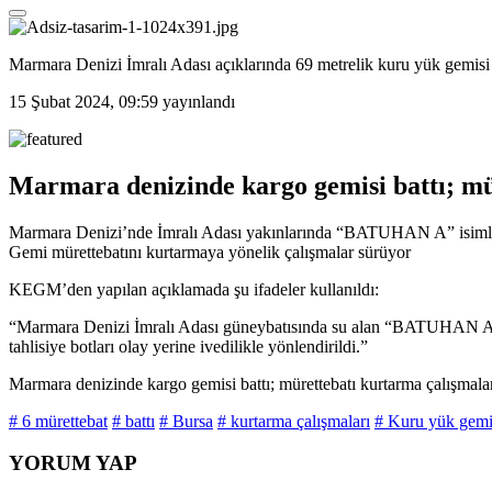
Marmara Denizi İmralı Adası açıklarında 69 metrelik kuru yük gemisi 
15 Şubat 2024, 09:59
yayınlandı
Marmara denizinde kargo gemisi battı; mü
Marmara Denizi’nde İmralı Adası yakınlarında “BATUHAN A” isimli 69
Gemi mürettebatını kurtarmaya yönelik çalışmalar sürüyor
KEGM’den yapılan açıklamada şu ifadeler kullanıldı:
“Marmara Denizi İmralı Adası güneybatısında su alan “BATUHAN A”
tahlisiye botları olay yerine ivedilikle yönlendirildi.”
Marmara denizinde kargo gemisi battı; mürettebatı kurtarma çalışmala
# 6 mürettebat
# battı
# Bursa
# kurtarma çalışmaları
# Kuru yük gemi
YORUM YAP