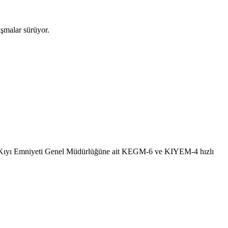
ışmalar sürüyor.
ğı Kıyı Emniyeti Genel Müdürlüğüne ait KEGM-6 ve KIYEM-4 hızlı