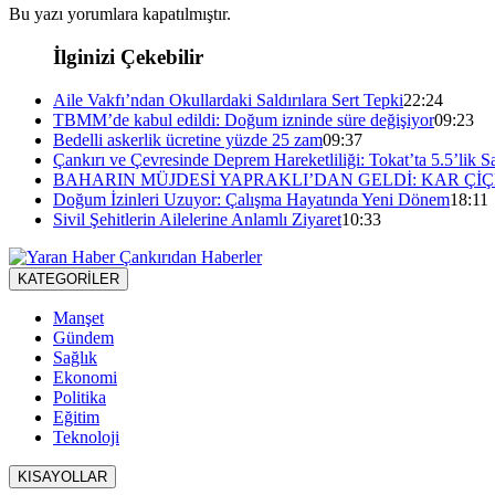
Bu yazı yorumlara kapatılmıştır.
İlginizi Çekebilir
Aile Vakfı’ndan Okullardaki Saldırılara Sert Tepki
22:24
TBMM’de kabul edildi: Doğum izninde süre değişiyor
09:23
Bedelli askerlik ücretine yüzde 25 zam
09:37
Çankırı ve Çevresinde Deprem Hareketliliği: Tokat’ta 5.5’lik Sa
BAHARIN MÜJDESİ YAPRAKLI’DAN GELDİ: KAR ÇİÇ
Doğum İzinleri Uzuyor: Çalışma Hayatında Yeni Dönem
18:11
Sivil Şehitlerin Ailelerine Anlamlı Ziyaret
10:33
KATEGORİLER
Manşet
Gündem
Sağlık
Ekonomi
Politika
Eğitim
Teknoloji
KISAYOLLAR