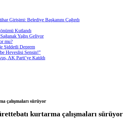
tihar Girişimi: Belediye Başkanını Çağırdı
 Dönümü Kutlandı
i Sağanak Yağış Geliyor
yor mu?
 Şiddetli Deprem
be Heveslisi Sensin!”
uş, AK Parti’ye Katıldı
ma çalışmaları sürüyor
rettebatı kurtarma çalışmaları sürüyor