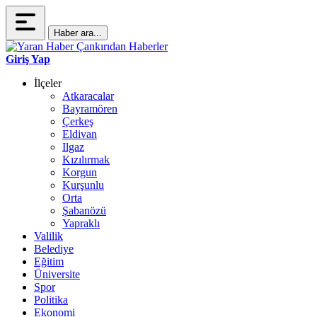
Haber ara...
Giriş Yap
İlçeler
Atkaracalar
Bayramören
Çerkeş
Eldivan
Ilgaz
Kızılırmak
Korgun
Kurşunlu
Orta
Şabanözü
Yapraklı
Valilik
Belediye
Eğitim
Üniversite
Spor
Politika
Ekonomi