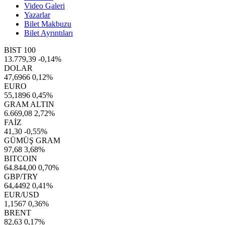
Video Galeri
Yazarlar
Bilet Makbuzu
Bilet Ayrıntıları
BIST 100
13.779,39
-0,14%
DOLAR
47,6966
0,12%
EURO
55,1896
0,45%
GRAM ALTIN
6.669,08
2,72%
FAİZ
41,30
-0,55%
GÜMÜŞ GRAM
97,68
3,68%
BITCOIN
64.844,00
0,70%
GBP/TRY
64,4492
0,41%
EUR/USD
1,1567
0,36%
BRENT
82,63
0,17%