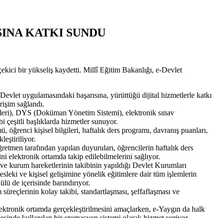
SINA KATKI SUNDU
ici bir yükseliş kaydetti. Millî Eğitim Bakanlığı, e-Devlet
let uygulamasındaki başarısına, yürüttüğü dijital hizmetlerle katkı
rişim sağlandı.
leri), DYS (Doküman Yönetim Sistemi), elektronik sınav
i çeşitli başlıklarda hizmetler sunuyor.
öğrenci kişisel bilgileri, haftalık ders programı, davranış puanları,
eştiriliyor.
etmen tarafından yapılan duyuruları, öğrencilerin haftalık ders
erini elektronik ortamda takip edilebilmelerini sağlıyor.
 kurum hareketlerinin takibinin yapıldığı Devlet Kurumları
leki ve kişisel gelişimine yönelik eğitimlere dair tüm işlemlerin
 de içerisinde barındırıyor.
süreçlerinin kolay takibi, standartlaşması, şeffaflaşması ve
ktronik ortamda gerçekleştirilmesini amaçlarken, e-Yaygın da halk
mesinde kullanılan bir otomasyon sistemi olarak hizmet veriyor.