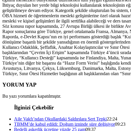
İhtiyaç duyulan her yerde bilgi teknolojisi kullanılarak teknolojinin 
geliştirilmeye devam ediyor. Kategorik şekilde oluşturulan bu sistem, 
ÖBA hizmeti de öğretmenlerin mesleki gelişimlerine özel olarak hazırl
mesleki ve kişisel gelişimleri ile ilgili sertifika alabileceği ve ders tas
Söz konusu rapor kapsamında, 27 Avrupa Birliği ülkesi ile birlikte Avr
Rapor sonuçlarına göre Türkiye, genel ortalamada Fransa, Almanya, Nor
Raporda, e-Devlet Kapısı’nın en iyi performans gösterdiği başlık “Kull
dönüşüme başarılı bir şekilde yansıdığının en önemli göstergelerinden 
Kullanıcı Odaklılık, Şeffaflık, Anahtar Kolaylaştırıcılar ve Sınır Ötesi
başlıklarından “Çevrim İçi Erişim” kapsamında Türkiye 4’üncü sırada 
Türkiye, “Kullanıcı Desteği” kapsamında ise Finlandiya, Malta, Yunanist
Türkiye’nin diğer bir başarısı da “Hazır Form Verisi” başlığında kendi
Avusturya, Litvanya, Çekya, Lüksemburg, Danimarka, Malta, Estonya, 
Türkiye, Sınır Ötesi Hizmetler başlığının alt başlıklarından olan “Sın
YORUM YAP
Bu yazı yorumlara kapatılmıştır.
İlginizi Çekebilir
Aile Vakfı’ndan Okullardaki Saldırılara Sert Tepki
22:24
TBMM’de kabul edildi: Doğum izninde süre değişiyor
09:23
Bedelli askerlik ücretine yüzde 25 zam
09:37