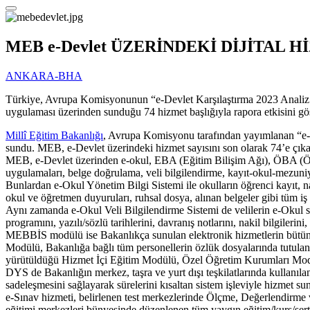
MEB e-Devlet ÜZERİNDEKİ DİJİTAL
ANKARA-BHA
Türkiye, Avrupa Komisyonunun “e-Devlet Karşılaştırma 2023 Analiz Rapo
uygulaması üzerinden sunduğu 74 hizmet başlığıyla rapora etkisini gös
Millî Eğitim Bakanlığı
, Avrupa Komisyonu tarafından yayımlanan “e-De
sundu. MEB, e-Devlet üzerindeki hizmet sayısını son olarak 74’e çıkar
MEB, e-Devlet üzerinden e-okul, EBA (Eğitim Bilişim Ağı), ÖBA (Öğ
uygulamaları, belge doğrulama, veli bilgilendirme, kayıt-okul-mezuniyet
Bunlardan e-Okul Yönetim Bilgi Sistemi ile okulların öğrenci kayıt, na
okul ve öğretmen duyuruları, ruhsal dosya, alınan belgeler gibi tüm iş
Aynı zamanda e-Okul Veli Bilgilendirme Sistemi de velilerin e-Okul si
programını, yazılı/sözlü tarihlerini, davranış notlarını, nakil bilgilerini
MEBBİS modülü ise Bakanlıkça sunulan elektronik hizmetlerin bütünü
Modülü, Bakanlığa bağlı tüm personellerin özlük dosyalarında tutulan 
yürütüldüğü Hizmet İçi Eğitim Modülü, Özel Öğretim Kurumları Modü
DYS de Bakanlığın merkez, taşra ve yurt dışı teşkilatlarında kullanılan
sadeleşmesini sağlayarak sürelerini kısaltan sistem işleviyle hizmet su
e-Sınav hizmeti, belirlenen test merkezlerinde Ölçme, Değerlendirme
eğitimi merkezleri bünyesinde düzenlenen tüm yaygın eğitim/kurs/sertif