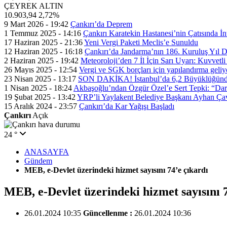
ÇEYREK ALTIN
10.903,94
2,72%
9 Mart 2026 - 19:42
Çankırı’da Deprem
1 Temmuz 2025 - 14:16
Çankırı Karatekin Hastanesi’nin Çatısında İn
17 Haziran 2025 - 21:36
Yeni Vergi Paketi Meclis’e Sunuldu
12 Haziran 2025 - 16:18
Çankırı’da Jandarma’nın 186. Kuruluş Yıl
2 Haziran 2025 - 19:42
Meteoroloji’den 7 İl İçin Sarı Uyarı: Kuvvetl
26 Mayıs 2025 - 12:54
Vergi ve SGK borçları için yapılandırma geli
23 Nisan 2025 - 13:17
SON DAKİKA! İstanbul’da 6,2 Büyüklüğünde
1 Nisan 2025 - 18:24
Akbaşoğlu’ndan Özgür Özel’e Sert Tepki: “Dar
19 Şubat 2025 - 13:42
YRP’li Yaylakent Belediye Başkanı Ayhan Çav
15 Aralık 2024 - 23:57
Çankırı’da Kar Yağışı Başladı
Çankırı
Açık
24 °
ANASAYFA
Gündem
MEB, e-Devlet üzerindeki hizmet sayısını 74’e çıkardı
MEB, e-Devlet üzerindeki hizmet sayısını 7
26.01.2024 10:35
Güncellenme :
26.01.2024 10:36