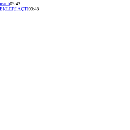
rsıntı
05:43
EKLERİ AÇTI
09:48