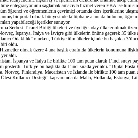
eğitime entegrasyonunu sağlamak amacıyla hizmet veren EBA ise tüm sınıf
tüm öğrenci ve öğretmenlerin çevrimiçi ortamda ders içeriklerine ulaşma
anmış bir portal olarak bünyesinde kütüphane alanı da bulunan, öğretmen
arımları yapabileceği içerikler sunuyor.
upa Serbest Ticaret Birliği ülkeleri ve üyeliğe aday ülkeler olmak üzer
veç, İspanya, İtalya ve İsviçre gibi ülkelerin önüne geçerek 35 ülke a
anıcı Odaklılık” olurken, Türkiye tüm ülkeler içinde bu başlıkta 3’üncü s
biri oldu.
 Hizmetler olmak üzere 4 ana başlık etrafında ülkelerin konumuna ilişkin d
yer aldı.
an, İspanya ve İtalya ile birlikte 100 tam puan alarak 1’inci sırayı pay
ni gösterdi. Türkiye bu başlıkta da 1’inci sırada yer aldı. “Dijital Post
Norveç, Finlandiya, Macaristan ve İzlanda ile birlikte 100 tam puan al
ır Ötesi Kullanıcı Desteği” kapsamında da Malta, Hollanda, Estonya, Lüks