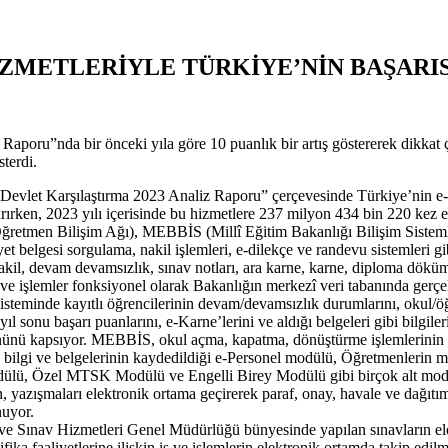
 HİZMETLERİYLE TÜRKİYE’NİN BAŞARI
ru”nda bir önceki yıla göre 10 puanlık bir artış göstererek dikkat çek
terdi.
vlet Karşılaştırma 2023 Analiz Raporu” çerçevesinde Türkiye’nin e-Dev
ırken, 2023 yılı içerisinde bu hizmetlere 237 milyon 434 bin 220 kez e
retmen Bilişim Ağı), MEBBİS (Millî Eğitim Bakanlığı Bilişim Sistem
 belgesi sorgulama, nakil işlemleri, e-dilekçe ve randevu sistemleri gib
kil, devam devamsızlık, sınav notları, ara karne, karne, diploma dökümü, 
 ve işlemler fonksiyonel olarak Bakanlığın merkezî veri tabanında gerçekl
steminde kayıtlı öğrencilerinin devam/devamsızlık durumlarını, okul/öğr
, yıl sonu başarı puanlarını, e-Karne’lerini ve aldığı belgeleri gibi bilgil
nü kapsıyor. MEBBİS, okul açma, kapatma, dönüştürme işlemlerinin ve
bilgi ve belgelerinin kaydedildiği e-Personel modülü, Öğretmenlerin mes
lü, Özel MTSK Modülü ve Engelli Birey Modülü gibi birçok alt modülü
, yazışmaları elektronik ortama geçirerek paraf, onay, havale ve dağıtım 
nuyor.
 ve Sınav Hizmetleri Genel Müdürlüğü bünyesinde yapılan sınavların ele
ika faaliyetlerine ilişkin iş ve işlemlerin elektronik ortamda takip edil