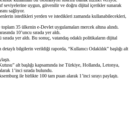
 seviyelerine uygun, güvenilir ve doğru dijital içerikler sunarak
sını sağlıyor.
lerin istedikleri yerden ve istedikleri zamanda kullanabilecekleri,
e toplam 35 ülkenin e-Devlet uygulamaları mercek altına alındı.
rasında 10’uncu sırada yer aldı.
ırada yer aldı. Bu sonuç, vatandaş odaklı politikaların dijital
etaylı bilgilerin verildiği raporda, “Kullanıcı Odaklılık” başlığı alt
laştı.
a Kutusu” alt başlığı kapsamında ise Türkiye, Hollanda, Letonya,
arak 1’inci sırada bulundu.
emburg ile birlikte 100 tam puan alarak 1’inci sırayı paylaştı.