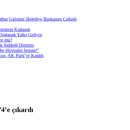
tihar Girişimi: Belediye Başkanını Çağırdı
 Dönümü Kutlandı
i Sağanak Yağış Geliyor
yor mu?
 Şiddetli Deprem
be Heveslisi Sensin!”
uş, AK Parti’ye Katıldı
4’e çıkardı