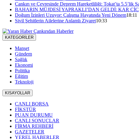
Çankırı ve Çevresinde Deprem Hareketliliği: Tokat’ta 5.5’lik Sa
BAHARIN MÜJDESİ YAPRAKLI’DAN GELDİ: KAR ÇİÇ
Doğum İzinleri Uzuyor: Çalışma Hayatında Yeni Dönem
18:11
Sivil Şehitlerin Ailelerine Anlamlı Ziyaret
10:33
KATEGORİLER
Manşet
Gündem
Sağlık
Ekonomi
Politika
Eğitim
Teknoloji
KISAYOLLAR
CANLI BORSA
FİKSTÜR
PUAN DURUMU
CANLI SONUÇLAR
FİRMA REHBERİ
GAZETELER
YEREL HABERLER