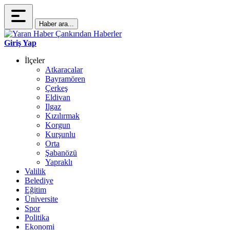
Haber ara...
Giriş Yap
İlçeler
Atkaracalar
Bayramören
Çerkeş
Eldivan
Ilgaz
Kızılırmak
Korgun
Kurşunlu
Orta
Şabanözü
Yapraklı
Valilik
Belediye
Eğitim
Üniversite
Spor
Politika
Ekonomi