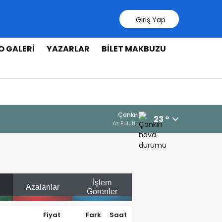
Giriş Yap
O GALERI
YAZARLAR
BILET MAKBUZU
Çankırı
23 °
Az Bulutlu
İşlem
Azalanlar
Görenler
Fiyat
Fark
Saat