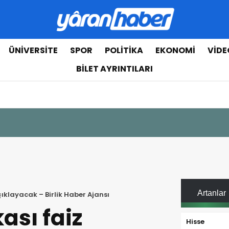
ÜNIVERSITE
SPOR
POLITIKA
EKONOMI
VIDE
BILET AYRINTILARI
Artanlar
ıklayacak – Birlik Haber Ajansı
ası faiz
Hisse