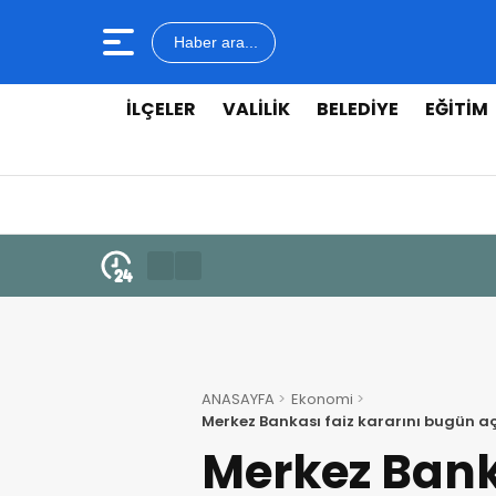
Haber ara...
İLÇELER
VALILIK
BELEDIYE
EĞITIM
ANASAYFA
Ekonomi
Merkez Bankası faiz kararını bugün aç
Merkez Bank