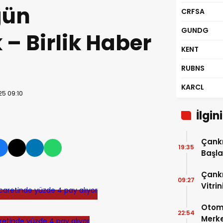
gün
CRFSA
GUNDG
– Birlik Haber
KENT
RUBNS
KARCL
25 09:10
İlgin
Çankı
19:35
Başla
Çankı
09:27
Vitri
Otomo
22:54
Merke
aretinde yüzde 4 pay alıyor