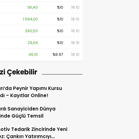
191,40
%10
18:10
1.694,00
%10
18:10
390,50
%10
18:10
29,04
%10
18:10
46,10
%9.97
18:10
izi Çekebilir
rı’da Peynir Yapımı Kursu
dı – Kayıtlar Online!
rılı Sanayiciden Dünya
ninde Güçlü Temsil
tiv Tedarik Zincirinde Yeni
z: Çankırı Yatırımcıyı