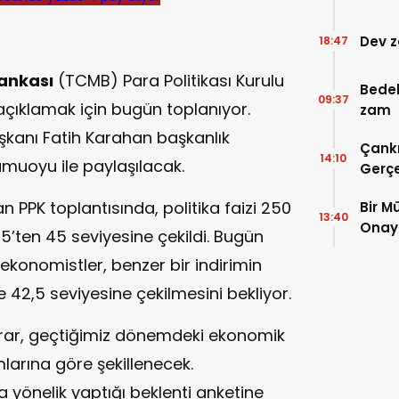
Bekli
Dev z
18:47
ankası
(TCMB) Para Politikası Kurulu
Bedel
09:37
 açıklamak için bugün toplanıyor.
zam
şkanı Fatih Karahan başkanlık
Çankı
14:10
amuoyu ile paylaşılacak.
Gerçe
 PPK toplantısında, politika faizi 250
Bir M
13:40
Onayl
,5’ten 45 seviyesine çekildi. Bugün
 ekonomistler, benzer bir indirimin
e 42,5 seviyesine çekilmesini bekliyor.
arar, geçtiğimiz dönemdeki ekonomik
larına göre şekillenecek.
a yönelik yaptığı beklenti anketine