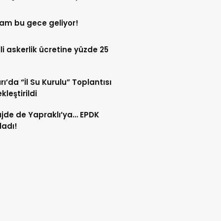
yor
am bu gece geliyor!
li askerlik ücretine yüzde 25
rı’da “İl Su Kurulu” Toplantısı
kleştirildi
üjde de Yapraklı’ya… EPDK
adı!