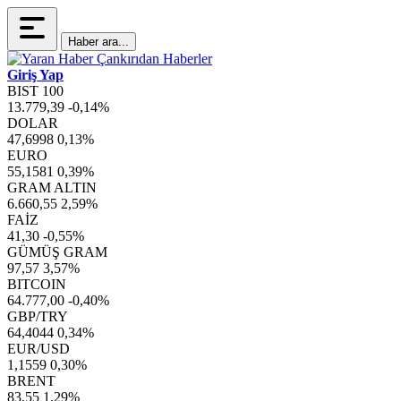
Haber ara...
Giriş Yap
BIST 100
13.779,39
-0,14%
DOLAR
47,6998
0,13%
EURO
55,1581
0,39%
GRAM ALTIN
6.660,55
2,59%
FAİZ
41,30
-0,55%
GÜMÜŞ GRAM
97,57
3,57%
BITCOIN
64.777,00
-0,40%
GBP/TRY
64,4044
0,34%
EUR/USD
1,1559
0,30%
BRENT
83,55
1,29%