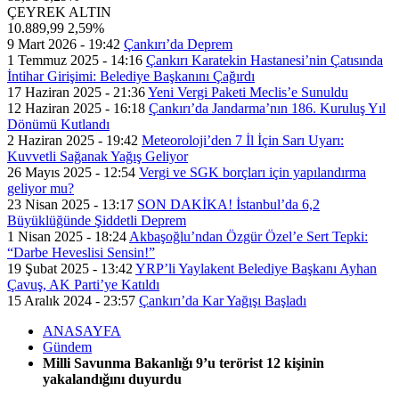
ÇEYREK ALTIN
10.889,99
2,59%
9 Mart 2026 - 19:42
Çankırı’da Deprem
1 Temmuz 2025 - 14:16
Çankırı Karatekin Hastanesi’nin Çatısında
İntihar Girişimi: Belediye Başkanını Çağırdı
17 Haziran 2025 - 21:36
Yeni Vergi Paketi Meclis’e Sunuldu
12 Haziran 2025 - 16:18
Çankırı’da Jandarma’nın 186. Kuruluş Yıl
Dönümü Kutlandı
2 Haziran 2025 - 19:42
Meteoroloji’den 7 İl İçin Sarı Uyarı:
Kuvvetli Sağanak Yağış Geliyor
26 Mayıs 2025 - 12:54
Vergi ve SGK borçları için yapılandırma
geliyor mu?
23 Nisan 2025 - 13:17
SON DAKİKA! İstanbul’da 6,2
Büyüklüğünde Şiddetli Deprem
1 Nisan 2025 - 18:24
Akbaşoğlu’ndan Özgür Özel’e Sert Tepki:
“Darbe Heveslisi Sensin!”
19 Şubat 2025 - 13:42
YRP’li Yaylakent Belediye Başkanı Ayhan
Çavuş, AK Parti’ye Katıldı
15 Aralık 2024 - 23:57
Çankırı’da Kar Yağışı Başladı
ANASAYFA
Gündem
Milli Savunma Bakanlığı 9’u terörist 12 kişinin
yakalandığını duyurdu