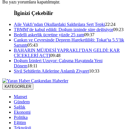
Bu yazı yorumlara kapatılmıştır.
İlginizi Çekebilir
Aile Vakfı’ndan Okullardaki Saldırılara Sert Tepki
22:24
TBMM’de kabul edildi: Doğum izninde süre değişiyor
09:23
Bedelli askerlik ücretine yüzde 25 zam
09:37
Çankırı ve Çevresinde Deprem Hareketliliği: Tokat’ta 5.5’lik
Sarsıntı
05:43
BAHARIN MÜJDESİ YAPRAKLI’DAN GELDİ: KAR
ÇİÇEKLERİ AÇTI
09:48
Doğum İzinleri Uzuyor: Çalışma Hayatında Yeni
Dönem
18:11
Sivil Şehitlerin Ailelerine Anlamlı Ziyaret
10:33
KATEGORİLER
Manşet
Gündem
Sağlık
Ekonomi
Politika
Eğitim
Teknoloji