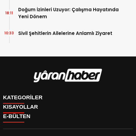
Doğum İzinleri Uzuyor: Çalışma Hayatında
18:11
Yeni Dönem
Sivil Şehitlerin Ailelerine Anlamlı Ziyaret
10:33
KATEGORİLER
KISAYOLLAR
Manşet
E-BÜLTEN
Gündem
CANLI BORSA
Sağlık
FİKSTÜR
Ekonomi
PUAN DURUMU