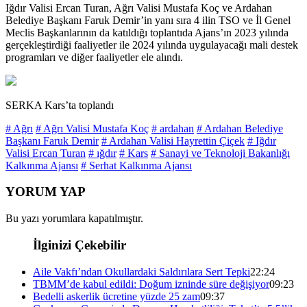
Iğdır Valisi Ercan Turan, Ağrı Valisi Mustafa Koç ve Ardahan
Belediye Başkanı Faruk Demir’in yanı sıra 4 ilin TSO ve İl Genel
Meclis Başkanlarının da katıldığı toplantıda Ajans’ın 2023 yılında
gerçekleştirdiği faaliyetler ile 2024 yılında uygulayacağı mali destek
programları ve diğer faaliyetler ele alındı.
SERKA Kars’ta toplandı
# Ağrı
# Ağrı Valisi Mustafa Koç
# ardahan
# Ardahan Belediye
Başkanı Faruk Demir
# Ardahan Valisi Hayrettin Çiçek
# Iğdır
Valisi Ercan Turan
# ığdır
# Kars
# Sanayi ve Teknoloji Bakanlığı
Kalkınma Ajansı
# Serhat Kalkınma Ajansı
YORUM YAP
Bu yazı yorumlara kapatılmıştır.
İlginizi Çekebilir
Aile Vakfı’ndan Okullardaki Saldırılara Sert Tepki
22:24
TBMM’de kabul edildi: Doğum izninde süre değişiyor
09:23
Bedelli askerlik ücretine yüzde 25 zam
09:37