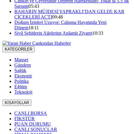
Çankırı ve Çevresinde Deprem Hareketliliği: Tokat’ta 5.5’lik
Sarsıntı
05:43
BAHARIN MÜJDESİ YAPRAKLI’DAN GELDİ: KAR
ÇİÇEKLERİ AÇTI
09:48
Doğum İzinleri Uzuyor: Çalışma Hayatında Yeni
Dönem
18:11
Sivil Şehitlerin Ailelerine Anlamlı Ziyaret
10:33
KATEGORİLER
Manşet
Gündem
Sağlık
Ekonomi
Politika
Eğitim
Teknoloji
KISAYOLLAR
CANLI BORSA
FİKSTÜR
PUAN DURUMU
CANLI SONUÇLAR