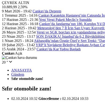
ÇEYREK ALTIN
10.889,99
2,59%
9 Mart 2026 - 19:42
Çankırı’da Deprem
1 Temmuz 2025 - 14:16
Çankırı Karatekin Hastanesi’nin Çatısında İn
17 Haziran 2025 - 21:36
Yeni Vergi Paketi Meclis’e Sunuldu
12 Haziran 2025 - 16:18
Çankırı’da Jandarma’nın 186. Kuruluş Yıl
2 Haziran 2025 - 19:42
Meteoroloji’den 7 İl İçin Sarı Uyarı: Kuvvetl
26 Mayıs 2025 - 12:54
Vergi ve SGK borçları için yapılandırma geli
23 Nisan 2025 - 13:17
SON DAKİKA! İstanbul’da 6,2 Büyüklüğünde
1 Nisan 2025 - 18:24
Akbaşoğlu’ndan Özgür Özel’e Sert Tepki: “Dar
19 Şubat 2025 - 13:42
YRP’li Yaylakent Belediye Başkanı Ayhan Çav
15 Aralık 2024 - 23:57
Çankırı’da Kar Yağışı Başladı
Çankırı
Açık
20 °
ANASAYFA
Gündem
Sıfır otomobile zam!
Sıfır otomobile zam!
02.10.2024 10:32
Güncellenme :
02.10.2024 10:33