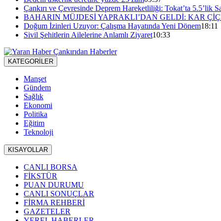
Çankırı ve Çevresinde Deprem Hareketliliği: Tokat’ta 5.5’lik Sa
BAHARIN MÜJDESİ YAPRAKLI’DAN GELDİ: KAR ÇİÇ
Doğum İzinleri Uzuyor: Çalışma Hayatında Yeni Dönem
18:11
Sivil Şehitlerin Ailelerine Anlamlı Ziyaret
10:33
KATEGORİLER
Manşet
Gündem
Sağlık
Ekonomi
Politika
Eğitim
Teknoloji
KISAYOLLAR
CANLI BORSA
FİKSTÜR
PUAN DURUMU
CANLI SONUÇLAR
FİRMA REHBERİ
GAZETELER
YEREL HABERLER