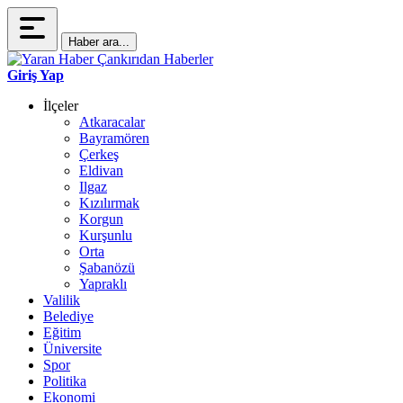
Haber ara...
Giriş Yap
İlçeler
Atkaracalar
Bayramören
Çerkeş
Eldivan
Ilgaz
Kızılırmak
Korgun
Kurşunlu
Orta
Şabanözü
Yapraklı
Valilik
Belediye
Eğitim
Üniversite
Spor
Politika
Ekonomi