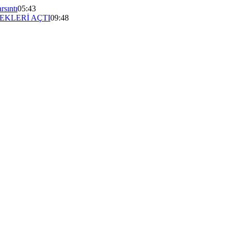
rsıntı
05:43
EKLERİ AÇTI
09:48