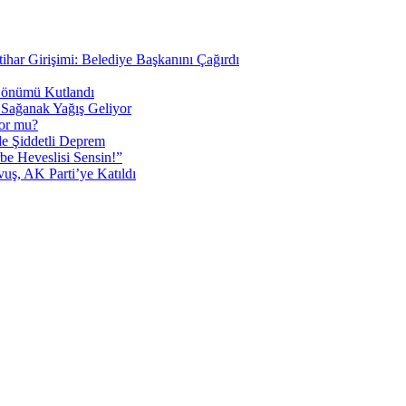
tihar Girişimi: Belediye Başkanını Çağırdı
 Dönümü Kutlandı
i Sağanak Yağış Geliyor
yor mu?
 Şiddetli Deprem
be Heveslisi Sensin!”
uş, AK Parti’ye Katıldı