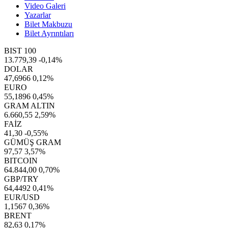
Video Galeri
Yazarlar
Bilet Makbuzu
Bilet Ayrıntıları
BIST 100
13.779,39
-0,14%
DOLAR
47,6966
0,12%
EURO
55,1896
0,45%
GRAM ALTIN
6.660,55
2,59%
FAİZ
41,30
-0,55%
GÜMÜŞ GRAM
97,57
3,57%
BITCOIN
64.844,00
0,70%
GBP/TRY
64,4492
0,41%
EUR/USD
1,1567
0,36%
BRENT
82,63
0,17%