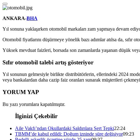
ANKARA-
BHA
Yıl sonuna yaklaşırken otomobil markaları zam yapmaya devam ediyor.
Otomobil fiyatlarını düşürmeye yönelik bazı adımlar atılsa da, sıfır oto
Yüksek mevduat faizleri, borsada son zamanlarda yaşanan düşük veya eks
Sıfır otomobil talebi artış gösteriyor
Yıl sonunun gelmesiyle birlikte distribütörlerin, ellerindeki 2024 model 
veya bankalardan daha cazip faiz oranları sunarak müşterileri çekmeyi
YORUM YAP
Bu yazı yorumlara kapatılmıştır.
İlginizi Çekebilir
Aile Vakfı’ndan Okullardaki Saldırılara Sert Tepki
22:24
TBMM’de kabul edildi: Doğum izninde süre değişiyor
09:23
Bedelli askerlik ücretine yüzde 25 zam
09:37