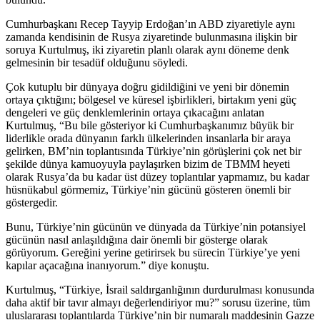
Cumhurbaşkanı Recep Tayyip Erdoğan’ın ABD ziyaretiyle aynı
zamanda kendisinin de Rusya ziyaretinde bulunmasına ilişkin bir
soruya Kurtulmuş, iki ziyaretin planlı olarak aynı döneme denk
gelmesinin bir tesadüf olduğunu söyledi.
Çok kutuplu bir dünyaya doğru gidildiğini ve yeni bir dönemin
ortaya çıktığını; bölgesel ve küresel işbirlikleri, birtakım yeni güç
dengeleri ve güç denklemlerinin ortaya çıkacağını anlatan
Kurtulmuş, “Bu bile gösteriyor ki Cumhurbaşkanımız büyük bir
liderlikle orada dünyanın farklı ülkelerinden insanlarla bir araya
gelirken, BM’nin toplantısında Türkiye’nin görüşlerini çok net bir
şekilde dünya kamuoyuyla paylaşırken bizim de TBMM heyeti
olarak Rusya’da bu kadar üst düzey toplantılar yapmamız, bu kadar
hüsnükabul görmemiz, Türkiye’nin gücünü gösteren önemli bir
göstergedir.
Bunu, Türkiye’nin gücünün ve dünyada da Türkiye’nin potansiyel
gücünün nasıl anlaşıldığına dair önemli bir gösterge olarak
görüyorum. Gereğini yerine getirirsek bu sürecin Türkiye’ye yeni
kapılar açacağına inanıyorum.” diye konuştu.
Kurtulmuş, “Türkiye, İsrail saldırganlığının durdurulması konusunda
daha aktif bir tavır almayı değerlendiriyor mu?” sorusu üzerine, tüm
uluslararası toplantılarda Türkiye’nin bir numaralı maddesinin Gazze