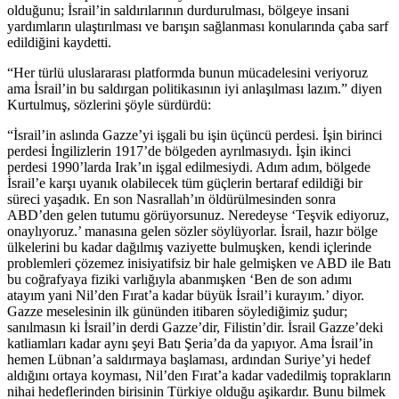
olduğunu; İsrail’in saldırılarının durdurulması, bölgeye insani
yardımların ulaştırılması ve barışın sağlanması konularında çaba sarf
edildiğini kaydetti.
“Her türlü uluslararası platformda bunun mücadelesini veriyoruz
ama İsrail’in bu saldırgan politikasının iyi anlaşılması lazım.” diyen
Kurtulmuş, sözlerini şöyle sürdürdü:
“İsrail’in aslında Gazze’yi işgali bu işin üçüncü perdesi. İşin birinci
perdesi İngilizlerin 1917’de bölgeden ayrılmasıydı. İşin ikinci
perdesi 1990’larda Irak’ın işgal edilmesiydi. Adım adım, bölgede
İsrail’e karşı uyanık olabilecek tüm güçlerin bertaraf edildiği bir
süreci yaşadık. En son Nasrallah’ın öldürülmesinden sonra
ABD’den gelen tutumu görüyorsunuz. Neredeyse ‘Teşvik ediyoruz,
onaylıyoruz.’ manasına gelen sözler söylüyorlar. İsrail, hazır bölge
ülkelerini bu kadar dağılmış vaziyette bulmuşken, kendi içlerinde
problemleri çözemez inisiyatifsiz bir hale gelmişken ve ABD ile Batı
bu coğrafyaya fiziki varlığıyla abanmışken ‘Ben de son adımı
atayım yani Nil’den Fırat’a kadar büyük İsrail’i kurayım.’ diyor.
Gazze meselesinin ilk gününden itibaren söylediğimiz şudur;
sanılmasın ki İsrail’in derdi Gazze’dir, Filistin’dir. İsrail Gazze’deki
katliamları kadar aynı şeyi Batı Şeria’da da yapıyor. Ama İsrail’in
hemen Lübnan’a saldırmaya başlaması, ardından Suriye’yi hedef
aldığını ortaya koyması, Nil’den Fırat’a kadar vadedilmiş toprakların
nihai hedeflerinden birisinin Türkiye olduğu aşikardır. Bunu bilmek