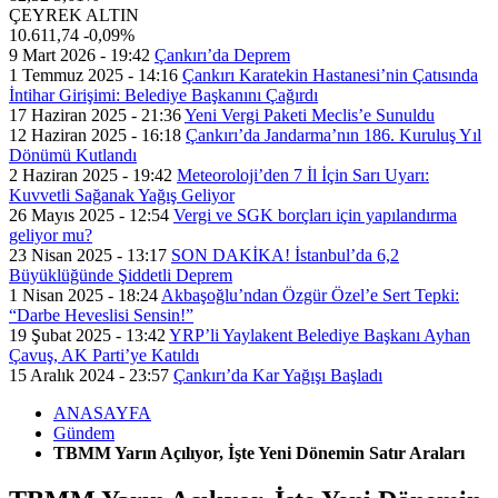
ÇEYREK ALTIN
10.611,74
-0,09%
9 Mart 2026 - 19:42
Çankırı’da Deprem
1 Temmuz 2025 - 14:16
Çankırı Karatekin Hastanesi’nin Çatısında
İntihar Girişimi: Belediye Başkanını Çağırdı
17 Haziran 2025 - 21:36
Yeni Vergi Paketi Meclis’e Sunuldu
12 Haziran 2025 - 16:18
Çankırı’da Jandarma’nın 186. Kuruluş Yıl
Dönümü Kutlandı
2 Haziran 2025 - 19:42
Meteoroloji’den 7 İl İçin Sarı Uyarı:
Kuvvetli Sağanak Yağış Geliyor
26 Mayıs 2025 - 12:54
Vergi ve SGK borçları için yapılandırma
geliyor mu?
23 Nisan 2025 - 13:17
SON DAKİKA! İstanbul’da 6,2
Büyüklüğünde Şiddetli Deprem
1 Nisan 2025 - 18:24
Akbaşoğlu’ndan Özgür Özel’e Sert Tepki:
“Darbe Heveslisi Sensin!”
19 Şubat 2025 - 13:42
YRP’li Yaylakent Belediye Başkanı Ayhan
Çavuş, AK Parti’ye Katıldı
15 Aralık 2024 - 23:57
Çankırı’da Kar Yağışı Başladı
ANASAYFA
Gündem
TBMM Yarın Açılıyor, İşte Yeni Dönemin Satır Araları