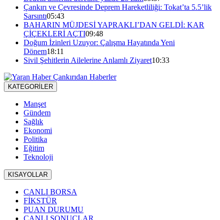
Çankırı ve Çevresinde Deprem Hareketliliği: Tokat’ta 5.5’lik
Sarsıntı
05:43
BAHARIN MÜJDESİ YAPRAKLI’DAN GELDİ: KAR
ÇİÇEKLERİ AÇTI
09:48
Doğum İzinleri Uzuyor: Çalışma Hayatında Yeni
Dönem
18:11
Sivil Şehitlerin Ailelerine Anlamlı Ziyaret
10:33
KATEGORİLER
Manşet
Gündem
Sağlık
Ekonomi
Politika
Eğitim
Teknoloji
KISAYOLLAR
CANLI BORSA
FİKSTÜR
PUAN DURUMU
CANLI SONUÇLAR