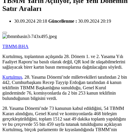
TBMM Yarın Açılıyor, İşte Yeni Dönemin
Satır Araları
30.09.2024 20:18
Güncellenme :
30.09.2024 20:19
TBMM-BHA
Kurtulmuş, toplantının açılışında 28. Dönem 1. ve 2. Yasama Yılı
Faaliyet Raporu’na basılı olarak değil, QR kod ile ulaşabilmelerini
sağlayacak birer kartın basın mensuplarına dağıtılacağını söyledi.
Kurtulmuş,
28. Yasama Dönemi’nde milletvekilleri tarafından 2 bin
442, Cumhurbaşkanı Recep Tayyip Erdoğan tarafından 4 kanun
teklifinin TBMM Başkanlığına sunulduğu, Genel Kurul
gündeminde 76, komisyonlarda da 2 bin 253 kanun teklifinin
bulunduğunun bilgisini verdi.
28. Yasama Dönemi’nde 73 kanunun kabul edildiğini, 54 TBMM
Kararı alındığını, Genel Kurul ve komisyonlarda 468 birleşim
gerçekleştirildiğini, toplam 1512 saat 49 dakika toplantı yapıldığını
ve bu çerçevede 55 bin 459 sayfa tutanak tutulduğunu açıklayan
Kurtulmuş, birçok parlamento ile kıyaslandığında TBMM’nin