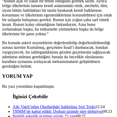
“Bunun açık ve yakın bir tehdit olduğunu görmek lazım. Ayrıca
bölge ülkelerinin tamamı kendi aralarındaki etnik, mezhebi, dini,
siyasi bütün farklılıkları bir tarafa bırakarak kendi halklarının
korunması ve ülkelerinin egemenliklerinin korunabilmesi için ortak
bir uzlaşıda buluşması gerekir. Bunun için yoğun çaba sarf etmek
lazım. Bunun kolay olmadığının farkındayım. Ama bunu
zorlamaktan başka, bu istikamette yürümekten başka da bölge
ülkelerinin bir şansı yoktur.”
Bu konuda askeri seçeneklerin değerlendirilip değerlendirilmediği
sorusu üzerine Kurtulmuş, gerçekten İsrail’i durduracak, bundan
vazgeçirecek, bu saldırganlıklarını gözden geçirmesini sağlayacak
adımların atılması gerektiğini; burada da öncelikle uluslararası
kurallara uymasını zorlayacak mekanizmaların geliştirilmesi
gerektiğini belirtti.
YORUM YAP
Bu yazı yorumlara kapatılmıştır.
İlginizi Çekebilir
Aile Vakfı’ndan Okullardaki Saldırılara Sert Tepki
22:24
TBMM’de kabul edildi: Doğum izninde süre değişiyor
09:23
Bedelli askerlik ücretine yüzde 25 zam
09:37