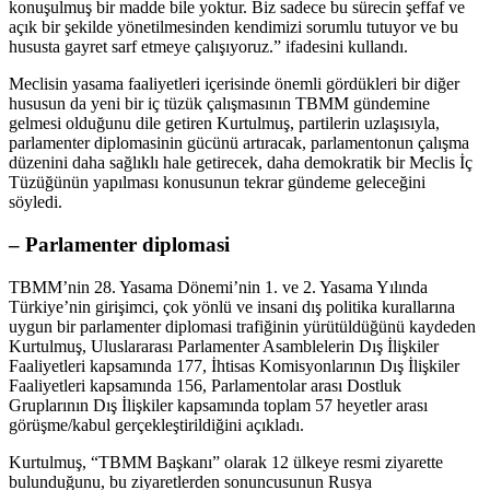
konuşulmuş bir madde bile yoktur. Biz sadece bu sürecin şeffaf ve
açık bir şekilde yönetilmesinden kendimizi sorumlu tutuyor ve bu
hususta gayret sarf etmeye çalışıyoruz.” ifadesini kullandı.
Meclisin yasama faaliyetleri içerisinde önemli gördükleri bir diğer
hususun da yeni bir iç tüzük çalışmasının TBMM gündemine
gelmesi olduğunu dile getiren Kurtulmuş, partilerin uzlaşısıyla,
parlamenter diplomasinin gücünü artıracak, parlamentonun çalışma
düzenini daha sağlıklı hale getirecek, daha demokratik bir Meclis İç
Tüzüğünün yapılması konusunun tekrar gündeme geleceğini
söyledi.
– Parlamenter diplomasi
TBMM’nin 28. Yasama Dönemi’nin 1. ve 2. Yasama Yılında
Türkiye’nin girişimci, çok yönlü ve insani dış politika kurallarına
uygun bir parlamenter diplomasi trafiğinin yürütüldüğünü kaydeden
Kurtulmuş, Uluslararası Parlamenter Asamblelerin Dış İlişkiler
Faaliyetleri kapsamında 177, İhtisas Komisyonlarının Dış İlişkiler
Faaliyetleri kapsamında 156, Parlamentolar arası Dostluk
Gruplarının Dış İlişkiler kapsamında toplam 57 heyetler arası
görüşme/kabul gerçekleştirildiğini açıkladı.
Kurtulmuş, “TBMM Başkanı” olarak 12 ülkeye resmi ziyarette
bulunduğunu, bu ziyaretlerden sonuncusunun Rusya