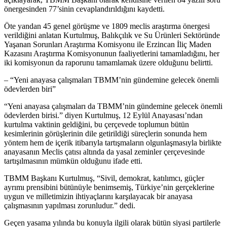
önergesinden 77’sinin cevaplandırıldığını kaydetti.
Öte yandan 45 genel görüşme ve 1809 meclis araştırma önergesi
verildiğini anlatan Kurtulmuş, Balıkçılık ve Su Ürünleri Sektöründe
Yaşanan Sorunları Araştırma Komisyonu ile Erzincan İliç Maden
Kazasını Araştırma Komisyonunun faaliyetlerini tamamladığını, her
iki komisyonun da raporunu tamamlamak üzere olduğunu belirtti.
– “Yeni anayasa çalışmaları TBMM’nin gündemine gelecek önemli
ödevlerden biri”
“Yeni anayasa çalışmaları da TBMM’nin gündemine gelecek önemli
ödevlerden birisi.” diyen Kurtulmuş, 12 Eylül Anayasası’ndan
kurtulma vaktinin geldiğini, bu çerçevede toplumun bütün
kesimlerinin görüşlerinin dile getirildiği süreçlerin sonunda hem
yöntem hem de içerik itibarıyla tartışmaların olgunlaşmasıyla birlikte
anayasanın Meclis çatısı altında da yasal zeminler çerçevesinde
tartışılmasının mümkün olduğunu ifade etti.
TBMM Başkanı Kurtulmuş, “Sivil, demokrat, katılımcı, güçler
ayrımı prensibini bütünüyle benimsemiş, Türkiye’nin gerçeklerine
uygun ve milletimizin ihtiyaçlarını karşılayacak bir anayasa
çalışmasının yapılması zorunludur.” dedi.
Geçen yasama yılında bu konuyla ilgili olarak bütün siyasi partilerle