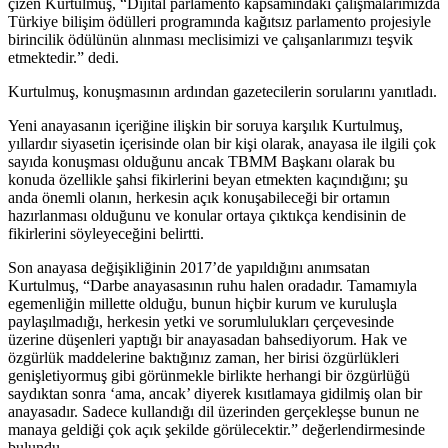
çizen Kurtulmuş, “Dijital parlamento kapsamındaki çalışmalarımızda
Türkiye bilişim ödülleri programında kağıtsız parlamento projesiyle
birincilik ödülünün alınması meclisimizi ve çalışanlarımızı teşvik
etmektedir.” dedi.
Kurtulmuş, konuşmasının ardından gazetecilerin sorularını yanıtladı.
Yeni anayasanın içeriğine ilişkin bir soruya karşılık Kurtulmuş,
yıllardır siyasetin içerisinde olan bir kişi olarak, anayasa ile ilgili çok
sayıda konuşması olduğunu ancak TBMM Başkanı olarak bu
konuda özellikle şahsi fikirlerini beyan etmekten kaçındığını; şu
anda önemli olanın, herkesin açık konuşabileceği bir ortamın
hazırlanması olduğunu ve konular ortaya çıktıkça kendisinin de
fikirlerini söyleyeceğini belirtti.
Son anayasa değişikliğinin 2017’de yapıldığını anımsatan
Kurtulmuş, “Darbe anayasasının ruhu halen oradadır. Tamamıyla
egemenliğin millette olduğu, bunun hiçbir kurum ve kuruluşla
paylaşılmadığı, herkesin yetki ve sorumlulukları çerçevesinde
üzerine düşenleri yaptığı bir anayasadan bahsediyorum. Hak ve
özgürlük maddelerine baktığınız zaman, her birisi özgürlükleri
genişletiyormuş gibi görünmekle birlikte herhangi bir özgürlüğü
saydıktan sonra ‘ama, ancak’ diyerek kısıtlamaya gidilmiş olan bir
anayasadır. Sadece kullandığı dil üzerinden gerçekleşse bunun ne
manaya geldiği çok açık şekilde görülecektir.” değerlendirmesinde
bulundu.