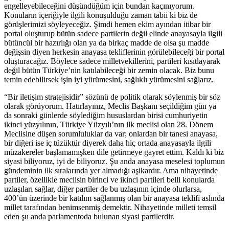
engelleyebileceğini düşündüğüm için bundan kaçınıyorum.
Konuların içeriğiyle ilgili konuşulduğu zaman tabii ki biz de
görüşlerimizi söyleyeceğiz. Şimdi hemen ekim ayından itibar bir
portal oluşturup bütün sadece partilerin değil elinde anayasayla ilgili
bütüncül bir hazırlığı olan ya da birkaç madde de olsa şu madde
değişsin diyen herkesin anayasa tekliflerinin görülebileceği bir portal
oluşturacağız. Böylece sadece milletvekillerini, partileri kısıtlayarak
değil bütün Türkiye’nin katılabileceği bir zemin olacak. Biz bunu
temin edebilirsek işin iyi yürümesini, sağlıklı yürümesini sağlarız.
“Bir iletişim stratejisidir” sözünü de politik olarak söylenmiş bir söz
olarak görüyorum. Hatırlayınız, Meclis Başkanı seçildiğim gün ya
da sonraki günlerde söylediğim hususlardan birisi cumhuriyetin
ikinci yüzyılının, Türkiye Yüzyılı’nın ilk meclisi olan 28. Dönem
Meclisine düşen sorumluluklar da var; onlardan bir tanesi anayasa,
bir diğeri ise iç tüzüktür diyerek daha hiç ortada anayasayla ilgili
müzakereler başlamamışken dile getirmeye gayret ettim. Kaldı ki biz
siyasi biliyoruz, iyi de biliyoruz. Şu anda anayasa meselesi toplumun
gündeminin ilk sıralarında yer almadığı aşikardır. Ama nihayetinde
partiler, özellikle meclisin birinci ve ikinci partileri belli konularda
uzlaşıları sağlar, diğer partiler de bu uzlaşının içinde olurlarsa,
400’ün üzerinde bir katılım sağlanmış olan bir anayasa teklifi aslında
millet tarafından benimsenmiş demektir. Nihayetinde milleti temsil
eden şu anda parlamentoda bulunan siyasi partilerdir.