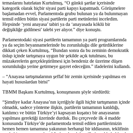
temaslarını hatırlatan Kurtulmuş, “O günkü şartlar içerisinde
kategorik olarak hiçbir siyasi parti kapıyı kapatmadı. Görüşmelere
başlamadan evvel, Parlamentoda grubu bulunan ya da bulunmayan
temsil edilen bütün siyasi partilerin parti metinlerini inceledim.
Hepsinde ‘yeni anayasa’ tabiri ya da ‘anayasada köklü bir
değişikliğe gidilmesi’ talebi yer alıyor.” diye konuştu.
Parlamentodaki siyasi partilerin tamamının ya parti programlarında
ya da seçim beyannamelerinde bu zorunluluğu dile getirdiklerine
dikkati çeken Kurtulmuş, “Bundan sonra da bu zeminin demokratik
üslup içinde tartışmaya uygun bir şekilde açık tutulması, bu
müzakerelerin gerçekleştirilmesi için bendeniz de üzerime düşen
sorumluluğu yerine getirmeye gayret edeceğim.” ifadelerini kullandı.
– “Anayasa tartışmalarının şeffaf bir zemin içerisinde yapılması en
hayati hususlardan birisi”
TBMM Başkanı Kurtulmuş, konuşmasını şöyle sürdürdü:
“Şimdiye kadar Anayasa’nın içeriğiyle ilgili hiçbir tartışmanın içinde
olmadık, sadece yönteme ilişkin, partilerin tamamının katıldığı,
katılımcı ve bütün Türkiye’yi kapsayan kuşatıcı bir anayasanın
yapılması gerektiği üzerinde durduk. Bu çerçevede ilk 4 madde
konusunda Türkiye’de parlamentoda temsil edilen partilerimizin
hemen hemen tamamına yakınının herhangi bir iddiasının, teklifinin