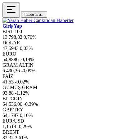
Haber ara...
Giriş Yap
BIST 100
13.798,82
0,70%
DOLAR
47,5943
0,03%
EURO
54,8886
-0,19%
GRAM ALTIN
6.490,36
-0,09%
FAİZ
41,53
-0,02%
GÜMÜŞ GRAM
93,88
-1,12%
BITCOIN
64.536,00
-0,39%
GBP/TRY
64,1787
0,10%
EUR/USD
1,1519
-0,29%
BRENT
82,32
3,61%