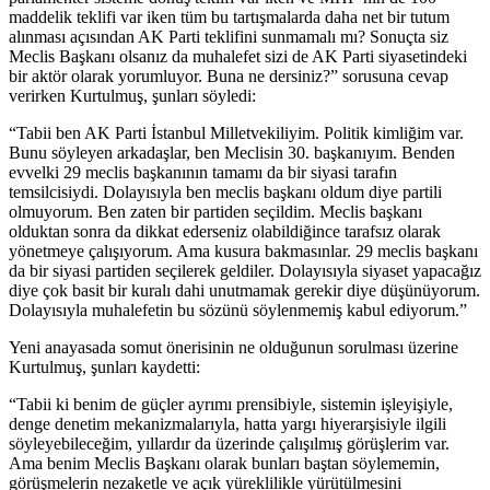
maddelik teklifi var iken tüm bu tartışmalarda daha net bir tutum
alınması açısından AK Parti teklifini sunmamalı mı? Sonuçta siz
Meclis Başkanı olsanız da muhalefet sizi de AK Parti siyasetindeki
bir aktör olarak yorumluyor. Buna ne dersiniz?” sorusuna cevap
verirken Kurtulmuş, şunları söyledi:
“Tabii ben AK Parti İstanbul Milletvekiliyim. Politik kimliğim var.
Bunu söyleyen arkadaşlar, ben Meclisin 30. başkanıyım. Benden
evvelki 29 meclis başkanının tamamı da bir siyasi tarafın
temsilcisiydi. Dolayısıyla ben meclis başkanı oldum diye partili
olmuyorum. Ben zaten bir partiden seçildim. Meclis başkanı
olduktan sonra da dikkat ederseniz olabildiğince tarafsız olarak
yönetmeye çalışıyorum. Ama kusura bakmasınlar. 29 meclis başkanı
da bir siyasi partiden seçilerek geldiler. Dolayısıyla siyaset yapacağız
diye çok basit bir kuralı dahi unutmamak gerekir diye düşünüyorum.
Dolayısıyla muhalefetin bu sözünü söylenmemiş kabul ediyorum.”
Yeni anayasada somut önerisinin ne olduğunun sorulması üzerine
Kurtulmuş, şunları kaydetti:
“Tabii ki benim de güçler ayrımı prensibiyle, sistemin işleyişiyle,
denge denetim mekanizmalarıyla, hatta yargı hiyerarşisiyle ilgili
söyleyebileceğim, yıllardır da üzerinde çalışılmış görüşlerim var.
Ama benim Meclis Başkanı olarak bunları baştan söylememin,
görüşmelerin nezaketle ve açık yüreklilikle yürütülmesini