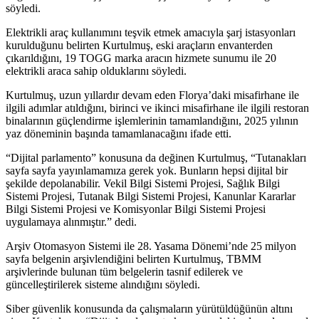
söyledi.
Elektrikli araç kullanımını teşvik etmek amacıyla şarj istasyonları
kurulduğunu belirten Kurtulmuş, eski araçların envanterden
çıkarıldığını, 19 TOGG marka aracın hizmete sunumu ile 20
elektrikli araca sahip olduklarını söyledi.
Kurtulmuş, uzun yıllardır devam eden Florya’daki misafirhane ile
ilgili adımlar atıldığını, birinci ve ikinci misafirhane ile ilgili restoran
binalarının güçlendirme işlemlerinin tamamlandığını, 2025 yılının
yaz döneminin başında tamamlanacağını ifade etti.
“Dijital parlamento” konusuna da değinen Kurtulmuş, “Tutanakları
sayfa sayfa yayınlamamıza gerek yok. Bunların hepsi dijital bir
şekilde depolanabilir. Vekil Bilgi Sistemi Projesi, Sağlık Bilgi
Sistemi Projesi, Tutanak Bilgi Sistemi Projesi, Kanunlar Kararlar
Bilgi Sistemi Projesi ve Komisyonlar Bilgi Sistemi Projesi
uygulamaya alınmıştır.” dedi.
Arşiv Otomasyon Sistemi ile 28. Yasama Dönemi’nde 25 milyon
sayfa belgenin arşivlendiğini belirten Kurtulmuş, TBMM
arşivlerinde bulunan tüm belgelerin tasnif edilerek ve
güncelleştirilerek sisteme alındığını söyledi.
Siber güvenlik konusunda da çalışmaların yürütüldüğünün altını