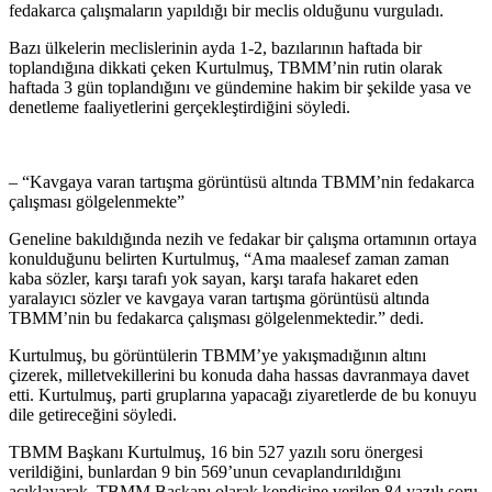
fedakarca çalışmaların yapıldığı bir meclis olduğunu vurguladı.
Bazı ülkelerin meclislerinin ayda 1-2, bazılarının haftada bir
toplandığına dikkati çeken Kurtulmuş, TBMM’nin rutin olarak
haftada 3 gün toplandığını ve gündemine hakim bir şekilde yasa ve
denetleme faaliyetlerini gerçekleştirdiğini söyledi.
– “Kavgaya varan tartışma görüntüsü altında TBMM’nin fedakarca
çalışması gölgelenmekte”
Geneline bakıldığında nezih ve fedakar bir çalışma ortamının ortaya
konulduğunu belirten Kurtulmuş, “Ama maalesef zaman zaman
kaba sözler, karşı tarafı yok sayan, karşı tarafa hakaret eden
yaralayıcı sözler ve kavgaya varan tartışma görüntüsü altında
TBMM’nin bu fedakarca çalışması gölgelenmektedir.” dedi.
Kurtulmuş, bu görüntülerin TBMM’ye yakışmadığının altını
çizerek, milletvekillerini bu konuda daha hassas davranmaya davet
etti. Kurtulmuş, parti gruplarına yapacağı ziyaretlerde de bu konuyu
dile getireceğini söyledi.
TBMM Başkanı Kurtulmuş, 16 bin 527 yazılı soru önergesi
verildiğini, bunlardan 9 bin 569’unun cevaplandırıldığını
açıklayarak, TBMM Başkanı olarak kendisine verilen 84 yazılı soru