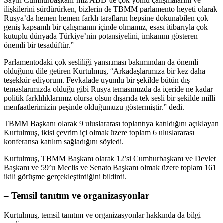
Sayın Cumhurbaşkanı’mız ABD’de çok yönlü çalışmalarını ve
ilişkilerini sürdürürken, bizlerin de TBMM parlamento heyeti olarak
Rusya’da hemen hemen farklı tarafların hepsine dokunabilen çok
geniş kapsamlı bir çalışmanın içinde olmamız, esası itibarıyla çok
kutuplu dünyada Türkiye’nin potansiyelini, imkanını gösteren
önemli bir tesadüftür.”
Parlamentodaki çok sesliliği yansıtması bakımından da önemli
olduğunu dile getiren Kurtulmuş, “Arkadaşlarımıza bir kez daha
teşekkür ediyorum. Fevkalade uyumlu bir şekilde bütün dış
temaslarımızda olduğu gibi Rusya temasımızda da içeride ne kadar
politik farklılıklarımız olursa olsun dışarıda tek sesli bir şekilde milli
menfaatlerimizin peşinde olduğumuzu göstermiştir.” dedi.
TBMM Başkanı olarak 9 uluslararası toplantıya katıldığını açıklayan
Kurtulmuş, ikisi çevrim içi olmak üzere toplam 6 uluslararası
konferansa katılım sağladığını söyledi.
Kurtulmuş, TBMM Başkanı olarak 12’si Cumhurbaşkanı ve Devlet
Başkanı ve 59’u Meclis ve Senato Başkanı olmak üzere toplam 161
ikili görüşme gerçekleştirdiğini bildirdi.
– Temsil tanıtım ve organizasyonlar
Kurtulmuş, temsil tanıtım ve organizasyonlar hakkında da bilgi