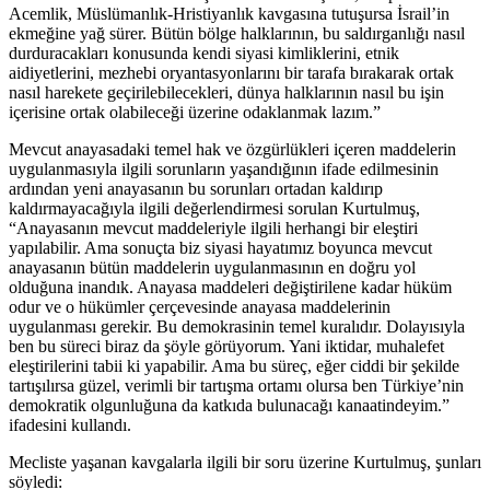
Acemlik, Müslümanlık-Hristiyanlık kavgasına tutuşursa İsrail’in
ekmeğine yağ sürer. Bütün bölge halklarının, bu saldırganlığı nasıl
durduracakları konusunda kendi siyasi kimliklerini, etnik
aidiyetlerini, mezhebi oryantasyonlarını bir tarafa bırakarak ortak
nasıl harekete geçirilebilecekleri, dünya halklarının nasıl bu işin
içerisine ortak olabileceği üzerine odaklanmak lazım.”
Mevcut anayasadaki temel hak ve özgürlükleri içeren maddelerin
uygulanmasıyla ilgili sorunların yaşandığının ifade edilmesinin
ardından yeni anayasanın bu sorunları ortadan kaldırıp
kaldırmayacağıyla ilgili değerlendirmesi sorulan Kurtulmuş,
“Anayasanın mevcut maddeleriyle ilgili herhangi bir eleştiri
yapılabilir. Ama sonuçta biz siyasi hayatımız boyunca mevcut
anayasanın bütün maddelerin uygulanmasının en doğru yol
olduğuna inandık. Anayasa maddeleri değiştirilene kadar hüküm
odur ve o hükümler çerçevesinde anayasa maddelerinin
uygulanması gerekir. Bu demokrasinin temel kuralıdır. Dolayısıyla
ben bu süreci biraz da şöyle görüyorum. Yani iktidar, muhalefet
eleştirilerini tabii ki yapabilir. Ama bu süreç, eğer ciddi bir şekilde
tartışılırsa güzel, verimli bir tartışma ortamı olursa ben Türkiye’nin
demokratik olgunluğuna da katkıda bulunacağı kanaatindeyim.”
ifadesini kullandı.
Mecliste yaşanan kavgalarla ilgili bir soru üzerine Kurtulmuş, şunları
söyledi: