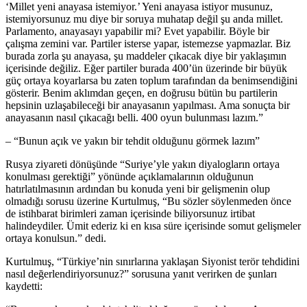
‘Millet yeni anayasa istemiyor.’ Yeni anayasa istiyor musunuz,
istemiyorsunuz mu diye bir soruya muhatap değil şu anda millet.
Parlamento, anayasayı yapabilir mi? Evet yapabilir. Böyle bir
çalışma zemini var. Partiler isterse yapar, istemezse yapmazlar. Biz
burada zorla şu anayasa, şu maddeler çıkacak diye bir yaklaşımın
içerisinde değiliz. Eğer partiler burada 400’ün üzerinde bir büyük
güç ortaya koyarlarsa bu zaten toplum tarafından da benimsendiğini
gösterir. Benim aklımdan geçen, en doğrusu bütün bu partilerin
hepsinin uzlaşabileceği bir anayasanın yapılması. Ama sonuçta bir
anayasanın nasıl çıkacağı belli. 400 oyun bulunması lazım.”
– “Bunun açık ve yakın bir tehdit olduğunu görmek lazım”
Rusya ziyareti dönüşünde “Suriye’yle yakın diyalogların ortaya
konulması gerektiği” yönünde açıklamalarının olduğunun
hatırlatılmasının ardından bu konuda yeni bir gelişmenin olup
olmadığı sorusu üzerine Kurtulmuş, “Bu sözler söylenmeden önce
de istihbarat birimleri zaman içerisinde biliyorsunuz irtibat
halindeydiler. Ümit ederiz ki en kısa süre içerisinde somut gelişmeler
ortaya konulsun.” dedi.
Kurtulmuş, “Türkiye’nin sınırlarına yaklaşan Siyonist terör tehdidini
nasıl değerlendiriyorsunuz?” sorusuna yanıt verirken de şunları
kaydetti: