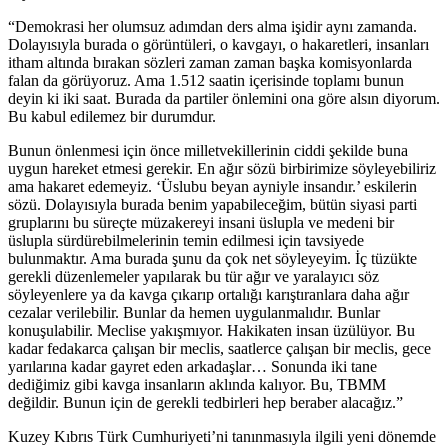
“Demokrasi her olumsuz adımdan ders alma işidir aynı zamanda.
Dolayısıyla burada o görüntüleri, o kavgayı, o hakaretleri, insanları
itham altında bırakan sözleri zaman zaman başka komisyonlarda
falan da görüyoruz. Ama 1.512 saatin içerisinde toplamı bunun
deyin ki iki saat. Burada da partiler önlemini ona göre alsın diyorum.
Bu kabul edilemez bir durumdur.
Bunun önlenmesi için önce milletvekillerinin ciddi şekilde buna
uygun hareket etmesi gerekir. En ağır sözü birbirimize söyleyebiliriz
ama hakaret edemeyiz. ‘Üslubu beyan ayniyle insandır.’ eskilerin
sözü. Dolayısıyla burada benim yapabileceğim, bütün siyasi parti
gruplarını bu süreçte müzakereyi insani üslupla ve medeni bir
üslupla sürdürebilmelerinin temin edilmesi için tavsiyede
bulunmaktır. Ama burada şunu da çok net söyleyeyim. İç tüzükte
gerekli düzenlemeler yapılarak bu tür ağır ve yaralayıcı söz
söyleyenlere ya da kavga çıkarıp ortalığı karıştıranlara daha ağır
cezalar verilebilir. Bunlar da hemen uygulanmalıdır. Bunlar
konuşulabilir. Meclise yakışmıyor. Hakikaten insan üzülüyor. Bu
kadar fedakarca çalışan bir meclis, saatlerce çalışan bir meclis, gece
yarılarına kadar gayret eden arkadaşlar… Sonunda iki tane
dediğimiz gibi kavga insanların aklında kalıyor. Bu, TBMM
değildir. Bunun için de gerekli tedbirleri hep beraber alacağız.”
Kuzey Kıbrıs Türk Cumhuriyeti’ni tanınmasıyla ilgili yeni dönemde