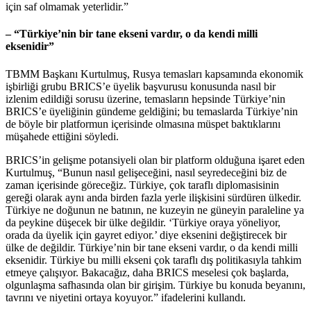
için saf olmamak yeterlidir.”
– “Türkiye’nin bir tane ekseni vardır, o da kendi milli
eksenidir”
TBMM Başkanı Kurtulmuş, Rusya temasları kapsamında ekonomik
işbirliği grubu BRICS’e üyelik başvurusu konusunda nasıl bir
izlenim edildiği sorusu üzerine, temasların hepsinde Türkiye’nin
BRICS’e üyeliğinin gündeme geldiğini; bu temaslarda Türkiye’nin
de böyle bir platformun içerisinde olmasına müspet baktıklarını
müşahede ettiğini söyledi.
BRICS’in gelişme potansiyeli olan bir platform olduğuna işaret eden
Kurtulmuş, “Bunun nasıl gelişeceğini, nasıl seyredeceğini biz de
zaman içerisinde göreceğiz. Türkiye, çok taraflı diplomasisinin
gereği olarak aynı anda birden fazla yerle ilişkisini sürdüren ülkedir.
Türkiye ne doğunun ne batının, ne kuzeyin ne güneyin paraleline ya
da peykine düşecek bir ülke değildir. ‘Türkiye oraya yöneliyor,
orada da üyelik için gayret ediyor.’ diye eksenini değiştirecek bir
ülke de değildir. Türkiye’nin bir tane ekseni vardır, o da kendi milli
eksenidir. Türkiye bu milli ekseni çok taraflı dış politikasıyla tahkim
etmeye çalışıyor. Bakacağız, daha BRICS meselesi çok başlarda,
olgunlaşma safhasında olan bir girişim. Türkiye bu konuda beyanını,
tavrını ve niyetini ortaya koyuyor.” ifadelerini kullandı.