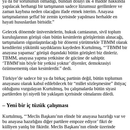
ya da bir sorununun olmadığı, bundan dolayı ilk 4 madde hakkında
yapılacak herhangi bir tartışmanın sadece lüzumsuz gerilimlere ve
zaman kaybına neden olacağını ifade etmek isterim. Anayasa
tartışmalarının şeffaf bir zemin içerisinde yapılması herhalde en
hayati hususlardan birisidir.”
Gelecek dönemde üniversitelerin, hukuk camiasının, sivil toplum
kuruluşlarının görüşü olan bütün kesimlerin görüşlerinin alınacağı,
tartışmaların olgunlaştırılacağı bir dönemi yürütmekle TBMM olarak
kendilerini yükümlü saydıklarını kaydeden Kurtulmuş, “‘TBMM bir
anayasa yapamaz’ görüşü dışındaki bütün görüşleri biz dinleriz.
TBMM, anayasa yapma yetkisine de gücüne de sahiptir.
‘TBMM’nin böyle bir yetkisi yoktur’ diyenler, demokrasiyi
özümsememiş olan kesimlerdir.” dedi.
Türkiye’de sadece bir ya da birkaç partinin değil, bütün toplumun
anayasası olarak kabul edilebilecek bir “millet sözleşmesine” ihtiyaç
olduğunu vurgulayan Kurtulmuş, bu çalışmalarda bütün siyasi
partilerden iyi niyetli bir yaklaşım içerisinde olmalarını diledi.
– Yeni bir iç tüzük çalışması
Kurtulmuş, “‘Meclis Başkanı’nın elinde bir anayasa hazırlığı var ve
bu anayasa hazırlığını diğer partilere empoze ediyor’ fikri de
külliyen yanlış bir fikirdir. Meclis Başkanı’nın elinde üzerinde