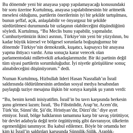
Bu dönemde yeni bir anayasa yapıp yapılamayacağı konusundaki
bir soru üzerine Kurtulmuş, anayasa yapılabilmesinin bir aritmetik
meselesi olduğunu, partilerin önerilerinin iyi bir şekilde tartışılması,
bunun şeffaf, açık, anlaşılabilir ve önyargısız bir şekilde
sürdürülmesi durumunda bir uzlaşının olabileceğini düşündüğünü
söyledi. Kurtulmuş, “Bu Meclis bunu yapabilir, yapmalıdır.
Cumhuriyetimizin ikinci asrının, Türkiye’nin yeni bir yüzyılının, bu
kadar büyük küresel ve bölgesel sorunlarla boğuştuğumuz bir
dönemde Türkiye’nin demokratik, kuşatıcı, kapsayıcı bir anayasa
yapma ihtiyacı vardır. Ama sonuçta karar verecek olan
parlamentodaki milletvekili arkadaşlarımızdır. Bir iki partinin değil
tüm siyasi partilerin sorumluluğudur. İyi niyetle görüşülürse sonuç
alınabileceğini düşünüyorum.” dedi.
Numan Kurtulmuş, Hizbullah lideri Hasan Nasrallah’ın İsrail
saldırısında öldürülmesinin ardından sosyal medya hesabından
paylaştığı taziye mesajına ilişkin bir soruya karşılık şu yanıtı verdi:
“Bu, benim kendi inisiyatifim. İsrail’in bu tavrı karşısında herkesin
şunu görmesi lazım; İsrail, ‘Bu Filistinlidir, Arap’tır, Acem’dir,
Türk’tür, Sünni’dir, Şii’dir, Hristiyan’dır, Dürzi’dir.’ diye ayırt
etmiyor. İsrail, bölge halklarının tamamına karşı bir savaş yürütüyor,
bir devlet adabıyla değil terör örgütüymüş gibi davranıyor, ülkelerin
egemenliğini tanımıyor. Bu kabul edilemez. Böyle bir ortamda her
kim ki İsrail’in saldırıları karşısında Sünnilik-Şiilik, Araplık-