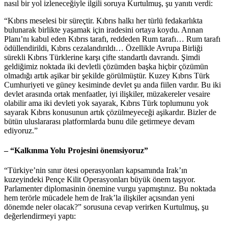
nasıl bir yol izleneceğiyle ilgili soruya Kurtulmuş, şu yanıtı verdi:
“Kıbrıs meselesi bir süreçtir. Kıbrıs halkı her türlü fedakarlıkta
bulunarak birlikte yaşamak için iradesini ortaya koydu. Annan
Planı’nı kabul eden Kıbrıs tarafı, reddeden Rum tarafı… Rum tarafı
ödüllendirildi, Kıbrıs cezalandırıldı… Özellikle Avrupa Birliği
sürekli Kıbrıs Türklerine karşı çifte standartlı davrandı. Şimdi
geldiğimiz noktada iki devletli çözümden başka hiçbir çözümün
olmadığı artık aşikar bir şekilde görülmüştür. Kuzey Kıbrıs Türk
Cumhuriyeti ve güney kesiminde devlet şu anda fiilen vardır. Bu iki
devlet arasında ortak menfaatler, iyi ilişkiler, müzakereler vesaire
olabilir ama iki devleti yok sayarak, Kıbrıs Türk toplumunu yok
sayarak Kıbrıs konusunun artık çözülmeyeceği aşikardır. Bizler de
bütün uluslararası platformlarda bunu dile getirmeye devam
ediyoruz.”
– “Kalkınma Yolu Projesini önemsiyoruz”
“Türkiye’nin sınır ötesi operasyonları kapsamında Irak’ın
kuzeyindeki Pençe Kilit Operasyonları büyük önem taşıyor.
Parlamenter diplomasinin önemine vurgu yapmıştınız. Bu noktada
hem terörle mücadele hem de Irak’la ilişkiler açısından yeni
dönemde neler olacak?” sorusuna cevap verirken Kurtulmuş, şu
değerlendirmeyi yaptı: