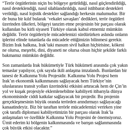
“Terör örgütlerinin niçin bu bölgeye getirildiği, nasıl güçlendirildiği,
nasıl desteklendiği, nasıl silahlandırıldığı, nasıl istihbarat destekleri
verildiği, nasıl lojistik destekler sağlandığı herkesin malumudur. Bir
de buna bir kılıf bularak ‘vekalet savaşları’ dedikleri, terör örgütleri
üzerinden ülkeleri, bölgeyi tanzim etme projesinin bir parçası olarak
kullanılan bu kirli siyaseti Türkiye olarak kabul etmemiz mümkün
değildir. Terör örgütleriyle mücadelemizi sürdürürken aslında onların
iplerini elinde tutanlarla da mücadele ettiğimizin bilinmesi gerekir.
Bizim Irak halkına, Irak’taki masum sivil halkın hiçbirisine, kökeni
ne olursa, meşrebi, dini, diyaneti ne olursa olsun hiçbir şekilde farklı
bakmamız mümkün değildir.
Son zamanlarda Irak hükümetiyle Türk hükümeti arasında çok yakın
temaslar yapılıyor, çok sayıda ikili anlaşma imzalandı. Bunlardan bir
tanesi de Kalkınma Yolu Projesidir. Kalkınma Yolu Projesi hem
Irak’ın ekonomik kalkınmasını sağlayacak hem Türkiye’nin
uluslararası transit yolları üzerindeki etkisini artıracak hem de Çin’in
yol ve kuşak projesiyle eklemlenebilme kabiliyeti itibarıyla dünya
ekonomisinde ciddi katkılar sağlayacak bir projedir. Bu projenin
gerçekleşmesinin büyük oranda terörden arındırmayı sağlayacağı
kanaatindeyiz. Biz bir taraftan terörle mücadelemizi verirken yine
çok taraflı diplomasi kabiliyetimizin bir parçası olarak Irak’la
anlaşmaları ve özellikle Kalkınma Yolu Projesini de önemsiyoruz.
Ümit ederim ki bölgenin kalkınmasında ve barışın sağlanmasında
çok büyük etkisi olacaktır.”