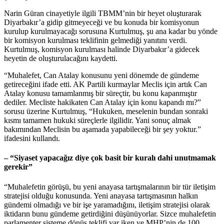
Narin Güran cinayetiyle ilgili TBMM’nin bir heyet oluşturarak
Diyarbakır’a gidip gitmeyeceği ve bu konuda bir komisyonun
kurulup kurulmayacağı sorusuna Kurtulmuş, şu ana kadar bu yönde
bir komisyon kurulması teklifinin gelmediği yanıtını verdi.
Kurtulmuş, komisyon kurulması halinde Diyarbakır’a gidecek
heyetin de oluşturulacağını kaydetti.
“Muhalefet, Can Atalay konusunu yeni dönemde de gündeme
getireceğini ifade etti. AK Partili kurmaylar Meclis için artık Can
Atalay konusu tamamlanmış bir süreçtir, bu konu kapanmıştır
dediler. Mecliste hakikaten Can Atalay için konu kapandı mı?”
sorusu üzerine Kurtulmuş, “Hukuken, meselenin bundan sonraki
kısmı tamamen hukuki süreçlerle ilgilidir. Yani sonuç almak
bakımından Meclisin bu aşamada yapabileceği bir şey yoktur.”
ifadesini kullandı.
– “Siyaset yapacağız diye çok basit bir kuralı dahi unutmamak
gerekir”
“Muhalefetin görüşü, bu yeni anayasa tartışmalarının bir tür iletişim
stratejisi olduğu konusunda. Yeni anayasa tartışmasının halkın
gündemi olmadığı ve bir işe yaramadığını, iletişim stratejisi olarak
iktidarın bunu gündeme getirdiğini düşünüyorlar. Sizce muhalefetin
parlamenter sisteme dönüş teklifi var iken ve MHP’nin de 100