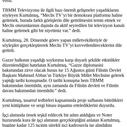
verdi.
TBMM Televizyonu ile ilgili bazı önemli gelişmeler yaşadıklarını
söyleyen Kurtulmuş, “Meclis TV’yi bir demokrasi platformu haline
getirmek, burada farklı görüşlerin dile getirilmesini temin etmek ve
Meclis oturumlarının dışında da aktif seyredilen bir televizyon kanalı
haline getirmek gibi bir niyetimiz var.” dedi.
Kurtulmuş, 28. Dönemde görev yapan milletvekilleriyle de
söyleşiler gerçekleştirerek Meclis TV’yi kuvvetlendireceklerini dile
getirdi.
Gazze halkının yaşadığı soykırıma karşı duyarlı şekilde etkinlikler
düzenlendiğini hatırlatan Kurtulmuş, “Gazze diplomasisi
bakımından zirve olacak husus ise 15 Ağustos günü Filistin Devlet
Başkanı Mahmud Abbas’ın Türkiye Büyük Millet Meclisine gelerek
yaptığı tarihi konuşmadır. O tarihi konuşma hem TBMM
bakımından önemlidir, aynı zamanda da Filistin devleti ve Filistin
davası bakımından önemlidir.” dedi.
Kurtulmuş, tasarruf tedbirleri kapsamında proje safhasını bitirdikleri
yeni kütüphane ve sergi binası inşaatını ertelediklerini duyurdu.
İşçi alımında örnek teşkil edilecek bir adım atıldığını ve Noter
huzurunda kura ile işçi alımının gerçekleştiğini anlatan Kurtulmuş,
bugüne kadar 125 işçinin sürekli işçi kadrosuyla işe alındığını