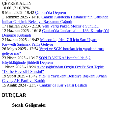
ÇEYREK ALTIN
10.661,21
0,38%
9 Mart 2026 - 19:42
Çankırı’da Deprem
1 Temmuz 2025 - 14:16
Çankırı Karatekin Hastanesi’nin Çatısında
İntihar Girişimi: Belediye Başkanını Çağırdı
17 Haziran 2025 - 21:36
Yeni Vergi Paketi Meclis’e Sunuldu
12 Haziran 2025 - 16:18
Çankırı’da Jandarma’nın 186. Kuruluş Yıl
Dönümü Kutlandı
2 Haziran 2025 - 19:42
Meteoroloji’den 7 İl İçin Sarı Uyarı:
Kuvvetli Sağanak Yağış Geliyor
26 Mayıs 2025 - 12:54
Vergi ve SGK borçları için yapılandırma
geliyor mu?
23 Nisan 2025 - 13:17
SON DAKİKA! İstanbul’da 6,2
Büyüklüğünde Şiddetli Deprem
1 Nisan 2025 - 18:24
Akbaşoğlu’ndan Özgür Özel’e Sert Tepki:
“Darbe Heveslisi Sensin!”
19 Şubat 2025 - 13:42
YRP’li Yaylakent Belediye Başkanı Ayhan
Çavuş, AK Parti’ye Katıldı
15 Aralık 2024 - 23:57
Çankırı’da Kar Yağışı Başladı
BURÇLAR
Sıcak Gelişmeler