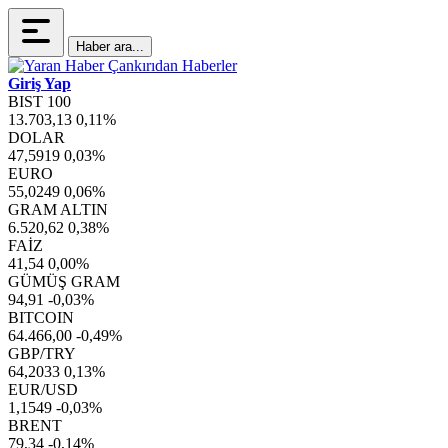
Haber ara...
Giriş Yap
BIST 100
13.703,13
0,11%
DOLAR
47,5919
0,03%
EURO
55,0249
0,06%
GRAM ALTIN
6.520,62
0,38%
FAİZ
41,54
0,00%
GÜMÜŞ GRAM
94,91
-0,03%
BITCOIN
64.466,00
-0,49%
GBP/TRY
64,2033
0,13%
EUR/USD
1,1549
-0,03%
BRENT
79,34
-0,14%