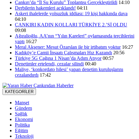
Çankırı’da “İl Su Kurulu” Toplantısı Gerçekleştirildi
14:10
Derbilerin hakemleri açıklandı!
04:11
Askeri ihalelerde yolsuzluk iddiası: 19 kişi hakkında dava
04:10
ÇANKIRI KADIN KOLLARI TÜRKİYE 2.’Sİ OLDU
09:08
Ağıralioğlu, AA’nın “Yılın Kareleri” oylamasında tercihlerini
yaptı
16:27
Meral Akşener: Mesut Özarslan ile bir irtibatım yoktur
16:27
Kadıköy’e Camii İnşaatı Çalışmaları Hız Kazandı
20:56
Türkiye 5G Çağına 1 Nisan’da Adım Atıyor
00:57
Denetimler ertelendi, cezalar silindi
00:40
Maliye, ‘konkordato hilesi’ yapan denetim kuruluşlarını
cezalandırdı
17:42
KATEGORİLER
Manşet
Gündem
Sağlık
Ekonomi
Politika
Eğitim
Teknoloji