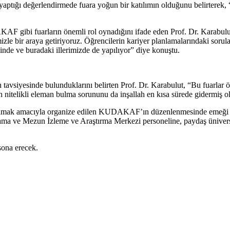
ptığı değerlendirmede fuara yoğun bir katılımın olduğunu belirterek, “F
 gibi fuarların önemli rol oynadığını ifade eden Prof. Dr. Karabulut, 
zle bir araya getiriyoruz. Öğrencilerin kariyer planlamalarındaki sorula
sinde ve buradaki illerimizde de yapılıyor” diye konuştu.
vsiyesinde bulunduklarını belirten Prof. Dr. Karabulut, “Bu fuarlar öğre
n nitelikli eleman bulma sorununu da inşallah en kısa sürede gidermiş ol
 sağlamak amacıyla organize edilen KUDAKAF’ın düzenlenmesinde emeği
ama ve Mezun İzleme ve Araştırma Merkezi personeline, paydaş üniversit
ona erecek.