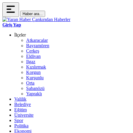
Haber ara...
Giriş Yap
İlçeler
Atkaracalar
Bayramören
Çerkeş
Eldivan
Ilgaz
Kızılırmak
Korgun
Kurşunlu
Orta
Şabanözü
Yapraklı
Valilik
Belediye
Eğitim
Üniversite
Spor
Politika
Ekonomi