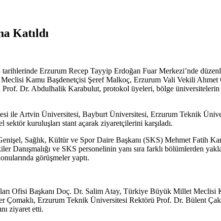
a Katıldı
3 tarihlerinde Erzurum Recep Tayyip Erdoğan Fuar Merkezi’nde düzenlen
et Meclisi Kamu Başdenetçisi Şeref Malkoç, Erzurum Vali Vekili Ah
f. Dr. Abdulhalik Karabulut, protokol üyeleri, bölge üniversitelerin r
ile Artvin Üniversitesi, Bayburt Üniversitesi, Erzurum Teknik Ünivers
sektör kuruluşları stant açarak ziyaretçilerini karşıladı.
p Genişel, Sağlık, Kültür ve Spor Daire Başkanı (SKS) Mehmet Fatih 
er Danışmalığı ve SKS personelinin yanı sıra farklı bölümlerden yakl
m konularında görüşmeler yaptı.
rı Ofisi Başkanı Doç. Dr. Salim Atay, Türkiye Büyük Millet Meclisi
er Çomaklı, Erzurum Teknik Üniversitesi Rektörü Prof. Dr. Bülent Ça
ziyaret etti.