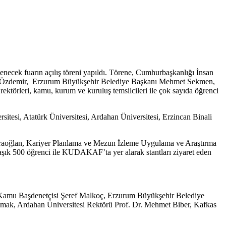
ecek fuarın açılış töreni yapıldı. Törene, Cumhurbaşkanlığı İnsan
met Özdemir, Erzurum Büyükşehir Belediye Başkanı Mehmet Sekmen,
ektörleri, kamu, kurum ve kuruluş temsilcileri ile çok sayıda öğrenci
itesi, Atatürk Üniversitesi, Ardahan Üniversitesi, Erzincan Binali
Karaoğlan, Kariyer Planlama ve Mezun İzleme Uygulama ve Araştırma
aşık 500 öğrenci ile KUDAKAF’ta yer alarak stantları ziyaret eden
 Kamu Başdenetçisi Şeref Malkoç, Erzurum Büyükşehir Belediye
kmak, Ardahan Üniversitesi Rektörü Prof. Dr. Mehmet Biber, Kafkas