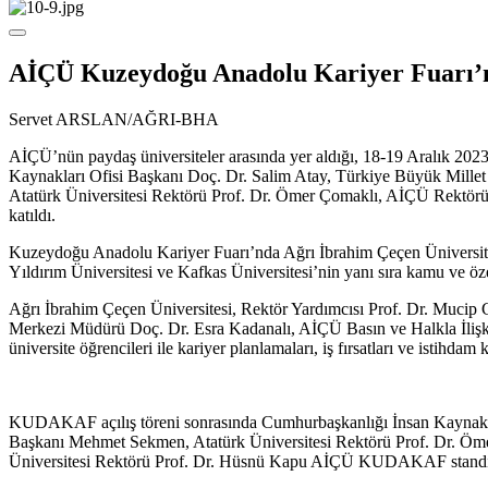
AİÇÜ Kuzeydoğu Anadolu Kariyer Fuarı’n
Servet ARSLAN/AĞRI-BHA
AİÇÜ’nün paydaş üniversiteler arasında yer aldığı, 18-19 Aralık 202
Kaynakları Ofisi Başkanı Doç. Dr. Salim Atay, Türkiye Büyük Mill
Atatürk Üniversitesi Rektörü Prof. Dr. Ömer Çomaklı, AİÇÜ Rektörü Pro
katıldı.
Kuzeydoğu Anadolu Kariyer Fuarı’nda Ağrı İbrahim Çeçen Üniversitesi 
Yıldırım Üniversitesi ve Kafkas Üniversitesi’nin yanı sıra kamu ve özel 
Ağrı İbrahim Çeçen Üniversitesi, Rektör Yardımcısı Prof. Dr. Muci
Merkezi Müdürü Doç. Dr. Esra Kadanalı, AİÇÜ Basın ve Halkla İlişkil
üniversite öğrencileri ile kariyer planlamaları, iş fırsatları ve istihda
KUDAKAF açılış töreni sonrasında Cumhurbaşkanlığı İnsan Kaynakla
Başkanı Mehmet Sekmen, Atatürk Üniversitesi Rektörü Prof
. Dr. Öm
Üniversitesi Rektörü Prof. Dr. Hüsnü Kapu AİÇÜ KUDAKAF standını 