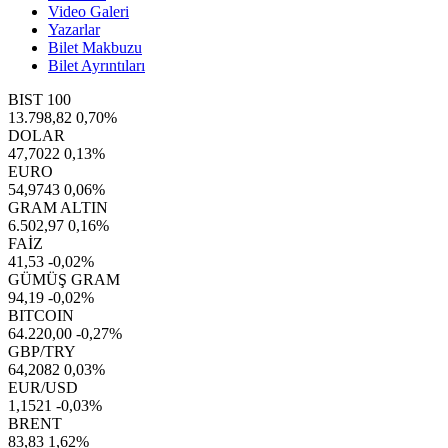
Video Galeri
Yazarlar
Bilet Makbuzu
Bilet Ayrıntıları
BIST 100
13.798,82
0,70%
DOLAR
47,7022
0,13%
EURO
54,9743
0,06%
GRAM ALTIN
6.502,97
0,16%
FAİZ
41,53
-0,02%
GÜMÜŞ GRAM
94,19
-0,02%
BITCOIN
64.220,00
-0,27%
GBP/TRY
64,2082
0,03%
EUR/USD
1,1521
-0,03%
BRENT
83,83
1,62%