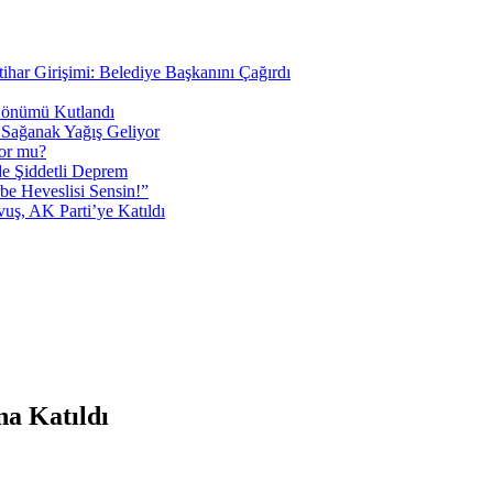
tihar Girişimi: Belediye Başkanını Çağırdı
 Dönümü Kutlandı
i Sağanak Yağış Geliyor
yor mu?
 Şiddetli Deprem
be Heveslisi Sensin!”
uş, AK Parti’ye Katıldı
a Katıldı