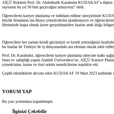
AİÇÜ Rektörü Prof. Dr. Abdulhalik Karabulut KU
DAKAF’a ilişkin ya
sayısının bu yıl 50 bini geçeceğini umuyoruz” dedi.
Öğrencilerin kariyer planlama ve istihdam edilme süreçlerinde KUDAKAF
büyük firmaların üst düzey yöneticilerini akademisyen ve öğrencilerimi
illerimizde başta olmak üzere gerçekleştirilen fuarl
ar artık doğu bölge
Öğrencilere her zaman kendi gücünüzü ve kendi yeteneğinizi keşfedin ta
bu fuarlar ile Türkiye’de iş dünyasındaki ara eleman olarak tabir edile
Prof. Dr. Karabulut, öğrencilerin kariyer planlama sürecine katkı
fuara ev sahipliği yapan Atatürk Üniversitesi’ne, AİÇÜ Kariyer Planl
yöneticisine, kamu ve özel sektör temsilcilerine teşekkür etti.
Çeşitli etkinliklerle devam eden KUDAKAF 19 Mart 2023 tarihinde s
YORUM YAP
Bu yazı yorumlara kapatılmıştır.
İlginizi Çekebilir