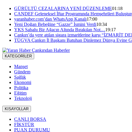
GÜRÜLTÜ CEZALARINA YENİ DÜZENLEME
01:18
ÇANDEF Geleneksel İftar Programında Hemşehrileri Buluştur
yaranhaber.com’dan WhatsApp Kanalı
17:00
Yeni Doğan Bebeğine “Gazze” İsmini Verdi
10:34
YKS Sabahı Bir Ağacın Altında Bırakılan Not…
19:17
Çankırı’da yere atılan sigara izmaritlerine karşı “İZMARİ
TÜGVA Çankırı İl Başkanı Batuhan Dinlemez Dünya Evine Gi
KATEGORİLER
Manşet
Gündem
Sağlık
Ekonomi
Politika
Eğitim
Teknoloji
KISAYOLLAR
CANLI BORSA
FİKSTÜR
PUAN DURUMU