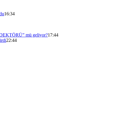
du
16:34
T DEDEKTÖRÜ” mü geliyor?
17:44
rdi
22:44