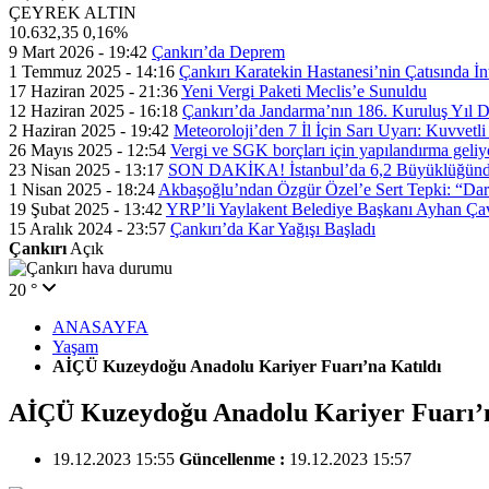
ÇEYREK ALTIN
10.632,35
0,16%
9 Mart 2026 - 19:42
Çankırı’da Deprem
1 Temmuz 2025 - 14:16
Çankırı Karatekin Hastanesi’nin Çatısında İn
17 Haziran 2025 - 21:36
Yeni Vergi Paketi Meclis’e Sunuldu
12 Haziran 2025 - 16:18
Çankırı’da Jandarma’nın 186. Kuruluş Yıl
2 Haziran 2025 - 19:42
Meteoroloji’den 7 İl İçin Sarı Uyarı: Kuvvetl
26 Mayıs 2025 - 12:54
Vergi ve SGK borçları için yapılandırma geli
23 Nisan 2025 - 13:17
SON DAKİKA! İstanbul’da 6,2 Büyüklüğünde
1 Nisan 2025 - 18:24
Akbaşoğlu’ndan Özgür Özel’e Sert Tepki: “Dar
19 Şubat 2025 - 13:42
YRP’li Yaylakent Belediye Başkanı Ayhan Çav
15 Aralık 2024 - 23:57
Çankırı’da Kar Yağışı Başladı
Çankırı
Açık
20 °
ANASAYFA
Yaşam
AİÇÜ Kuzeydoğu Anadolu Kariyer Fuarı’na Katıldı
AİÇÜ Kuzeydoğu Anadolu Kariyer Fuarı’n
19.12.2023 15:55
Güncellenme :
19.12.2023 15:57