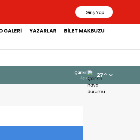
Giriş Yap
O GALERI
YAZARLAR
BILET MAKBUZU
Çankırı
27 °
Açık