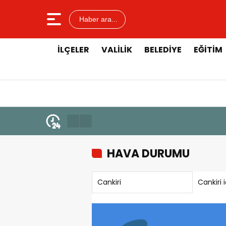
Haber ara...
İLÇELER
VALILIK
BELEDIYE
EĞITIM
HAVA DURUMU
Cankiri
Cankiri