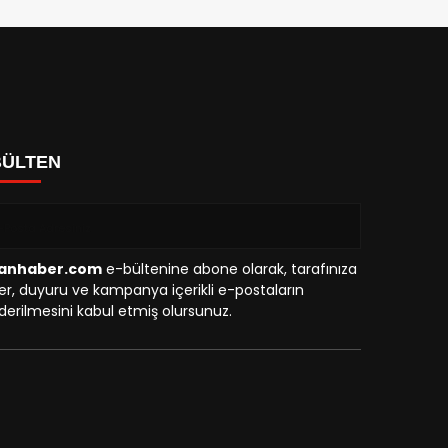
8° olması bekleniyor. Rüzgar K
BÜLTEN
anhaber.com
e-bültenine abone olarak, tarafınıza
r, duyuru ve kampanya içerikli e-postaların
erilmesini kabul etmiş olursunuz.