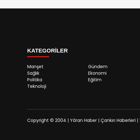
21 Ağustos Cuma Günü Çankırı Hav
yönünde 7.06 KM/S hızında, nem o
KATEGORİLER
Manşet
Gündem
Sağlık
Ekonomi
Politika
Eğitim
Teknoloji
Copyright © 2004 | Yâran Haber | Çankırı Haberleri | 