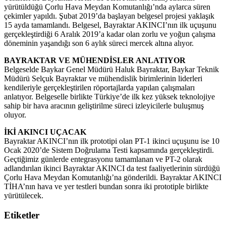
yürütüldüğü Çorlu Hava Meydan Komutanlığı’nda aylarca süren
çekimler yapıldı. Şubat 2019’da başlayan belgesel projesi yaklaşık
15 ayda tamamlandı. Belgesel, Bayraktar AKINCI’nın ilk uçuşunu
gerçekleştirdiği 6 Aralık 2019’a kadar olan zorlu ve yoğun çalışma
döneminin yaşandığı son 6 aylık süreci mercek altına alıyor.
BAYRAKTAR VE MÜHENDİSLER ANLATIYOR
Belgeselde Baykar Genel Müdürü Haluk Bayraktar, Baykar Teknik
Müdürü Selçuk Bayraktar ve mühendislik birimlerinin liderleri
kendileriyle gerçekleştirilen röportajlarda yapılan çalışmaları
anlatıyor. Belgeselle birlikte Türkiye’de ilk kez yüksek teknolojiye
sahip bir hava aracının geliştirilme süreci izleyicilerle buluşmuş
oluyor.
İKİ AKINCI UÇACAK
Bayraktar AKINCI’nın ilk prototipi olan PT-1 ikinci uçuşunu ise 10
Ocak 2020’de Sistem Doğrulama Testi kapsamında gerçekleştirdi.
Geçtiğimiz günlerde entegrasyonu tamamlanan ve PT-2 olarak
adlandırılan ikinci Bayraktar AKINCI da test faaliyetlerinin sürdüğü
Çorlu Hava Meydan Komutanlığı’na gönderildi. Bayraktar AKINCI
TİHA’nın hava ve yer testleri bundan sonra iki prototiple birlikte
yürütülecek.
Etiketler