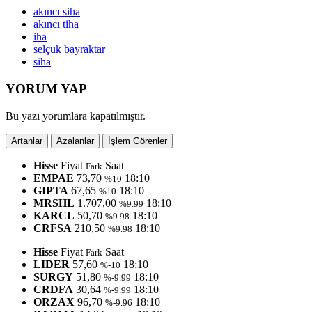
akıncı siha
akıncı tiha
iha
selçuk bayraktar
siha
YORUM YAP
Bu yazı yorumlara kapatılmıştır.
Artanlar
Azalanlar
İşlem Görenler
Hisse
Fiyat
Saat
Fark
EMPAE
73,70
18:10
%10
GIPTA
67,65
18:10
%10
MRSHL
1.707,00
18:10
%9.99
KARCL
50,70
18:10
%9.98
CRFSA
210,50
18:10
%9.98
Hisse
Fiyat
Saat
Fark
LIDER
57,60
18:10
%-10
SURGY
51,80
18:10
%-9.99
CRDFA
30,64
18:10
%-9.99
ORZAX
96,70
18:10
%-9.96