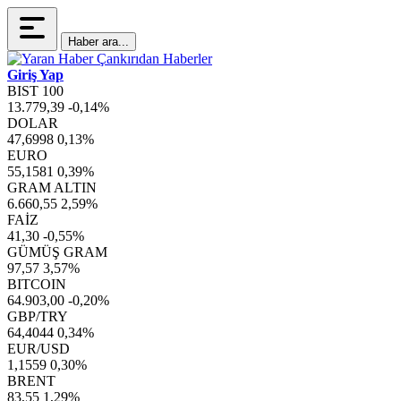
Haber ara...
Giriş Yap
BIST 100
13.779,39
-0,14%
DOLAR
47,6998
0,13%
EURO
55,1581
0,39%
GRAM ALTIN
6.660,55
2,59%
FAİZ
41,30
-0,55%
GÜMÜŞ GRAM
97,57
3,57%
BITCOIN
64.903,00
-0,20%
GBP/TRY
64,4044
0,34%
EUR/USD
1,1559
0,30%
BRENT
83,55
1,29%