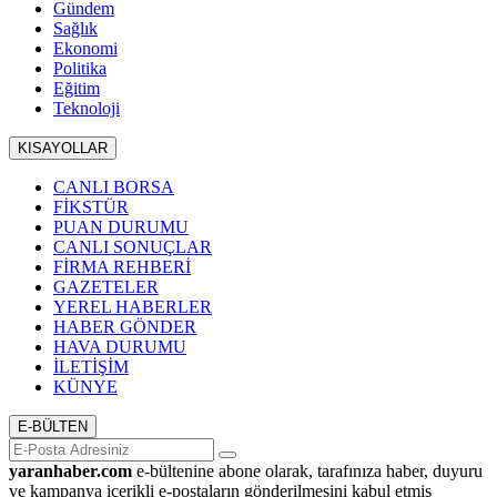
Gündem
Sağlık
Ekonomi
Politika
Eğitim
Teknoloji
KISAYOLLAR
CANLI BORSA
FİKSTÜR
PUAN DURUMU
CANLI SONUÇLAR
FİRMA REHBERİ
GAZETELER
YEREL HABERLER
HABER GÖNDER
HAVA DURUMU
İLETİŞİM
KÜNYE
E-BÜLTEN
yaranhaber.com
e-bültenine abone olarak, tarafınıza haber, duyuru
ve kampanya içerikli e-postaların gönderilmesini kabul etmiş