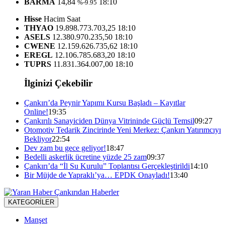
BARMA
14,84
18:10
%-9.95
Hisse
Hacim
Saat
THYAO
19.898.773.703,25
18:10
ASELS
12.380.970.235,50
18:10
CWENE
12.159.626.735,62
18:10
EREGL
12.106.785.683,20
18:10
TUPRS
11.831.364.007,00
18:10
İlginizi Çekebilir
Çankırı’da Peynir Yapımı Kursu Başladı – Kayıtlar
Online!
19:35
Çankırılı Sanayiciden Dünya Vitrininde Güçlü Temsil
09:27
Otomotiv Tedarik Zincirinde Yeni Merkez: Çankırı Yatırımcıyı
Bekliyor
22:54
Dev zam bu gece geliyor!
18:47
Bedelli askerlik ücretine yüzde 25 zam
09:37
Çankırı’da “İl Su Kurulu” Toplantısı Gerçekleştirildi
14:10
Bir Müjde de Yapraklı’ya… EPDK Onayladı!
13:40
KATEGORİLER
Manşet