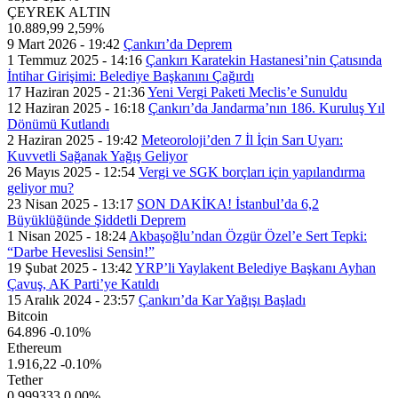
ÇEYREK ALTIN
10.889,99
2,59%
9 Mart 2026 - 19:42
Çankırı’da Deprem
1 Temmuz 2025 - 14:16
Çankırı Karatekin Hastanesi’nin Çatısında
İntihar Girişimi: Belediye Başkanını Çağırdı
17 Haziran 2025 - 21:36
Yeni Vergi Paketi Meclis’e Sunuldu
12 Haziran 2025 - 16:18
Çankırı’da Jandarma’nın 186. Kuruluş Yıl
Dönümü Kutlandı
2 Haziran 2025 - 19:42
Meteoroloji’den 7 İl İçin Sarı Uyarı:
Kuvvetli Sağanak Yağış Geliyor
26 Mayıs 2025 - 12:54
Vergi ve SGK borçları için yapılandırma
geliyor mu?
23 Nisan 2025 - 13:17
SON DAKİKA! İstanbul’da 6,2
Büyüklüğünde Şiddetli Deprem
1 Nisan 2025 - 18:24
Akbaşoğlu’ndan Özgür Özel’e Sert Tepki:
“Darbe Heveslisi Sensin!”
19 Şubat 2025 - 13:42
YRP’li Yaylakent Belediye Başkanı Ayhan
Çavuş, AK Parti’ye Katıldı
15 Aralık 2024 - 23:57
Çankırı’da Kar Yağışı Başladı
Bitcoin
64.896
-0.10%
Ethereum
1.916,22
-0.10%
Tether
0,999333
0.00%