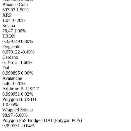
Binance Coin
603,07
1.50%
XRP
1,04
-0.20%
Solana
76,47
1.90%
TRON
0,329749
0.30%
Dogecoin
0,070122
-0.40%
Cardano
0,19612
-1.60%
Dai
0,999895
0.00%
Avalanche
6,46
-0.70%
Arbitrum B. USDT
0,999951
0.02%
Polygon B. USDT
1
0.05%
Wrapped Solana
98,97
-5.00%
Polygon PoS Bridged DAI (Polygon POS)
0,999531
-0.04%