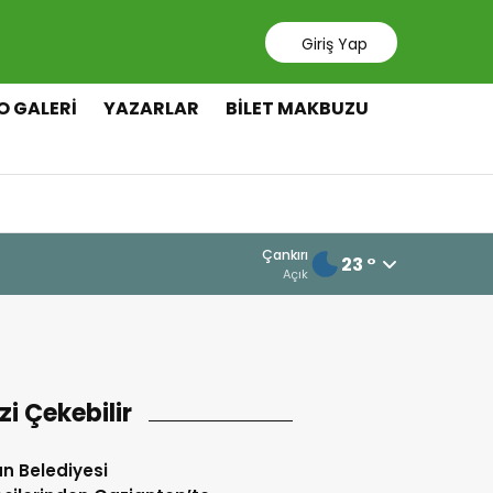
Giriş Yap
O GALERI
YAZARLAR
BILET MAKBUZU
Çankırı
23 °
Açık
izi Çekebilir
an Belediyesi