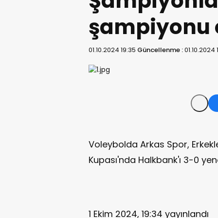
Şampiyonla
şampiyonu 
01.10.2024 19:35
Güncellenme :
01.10.2024 
Voleybolda Arkas Spor, Erkek
Kupası'nda Halkbank'ı 3-0 yen
1 Ekim 2024, 19:34
yayınlandı