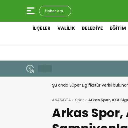
Haber ara...
İLÇELER
VALILIK
BELEDIYE
EĞITIM
Şu anda Süper Lig fikstür verisi buluna
ANASAYFA
Spor
Arkas Spor, AXA Si
Arkas Spor,