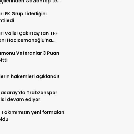
çilerinden Gaziantep’te
 Başarı
rı FK Grup Liderliğini
tiledi
rı Valisi Çakırtaş’tan TFF
anı Hacıosmanoğlu’na
et
amonu Veteranlar 3 Puan
itti
lerin hakemleri açıklandı!
tasaray’da Trabzonspor
isi devam ediyor
li Takımımızın yeni formaları
oldu