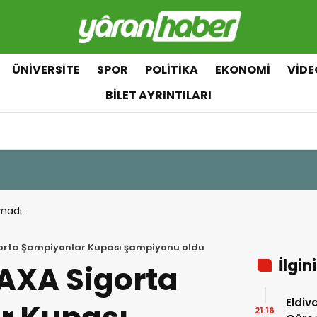
ÜNIVERSITE
SPOR
POLITIKA
EKONOMI
VIDE
BILET AYRINTILARI
madı.
gorta Şampiyonlar Kupası şampiyonu oldu
İlgin
 AXA Sigorta
Eldiv
21:16