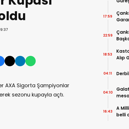
r Kupası
Güreş
Çifte
oldu
Çankı
17:59
Garan
19:37
Çankı
22:59
Başk
Ziyar
Kast
18:53
Alıp G
Derbi
04:11
ler AXA Sigorta Şampiyonlar
Gala
04:10
erek sezonu kupayla açtı.
mesa
A Mil
16:43
belli 