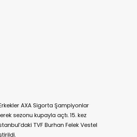
Erkekler AXA Sigorta Şampiyonlar
rek sezonu kupayla açtı. 15. kez
İstanbul’daki TVF Burhan Felek Vestel
rildi.