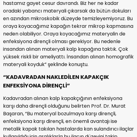
hastamız gayet cesur davrandı. Biz her ne kadar
oradaki yabancı materyali çıkarsak da bütün dokuları
en azından mikroskobik düzeyde temizleyemiyoruz. Bu
oraya koyacağımız kapağın tekrar mikrop kapmasına
neden olabiliyor. Oraya koyacağımız materyalin de
enfeksiyona dirençli olması gerekiyor. Bu nedenle
insandan alınan materyali kalp kapağına taktık. Çok
yüksek riskli bir ameliyattı. İnsandan alınan homografik
materyali koyduk” şeklinde konuştu.
“KADAVRADAN NAKLEDİLEN KAPAKÇIK
ENFEKSİYONA DİRENÇLİ”
Kadavradan alınan kalp kapakçığının enfeksiyona
karşı daha dirençli olduğunu belirten Prof. Dr. Murat
Başaran, “Bu materyal bozulmaya karşı dirençli,
enfeksiyona karşı dirençli, en önemli avantajı ise
metalik kapak takılan hastalarda kan sulandırıcı ilaçlar
kullanıldığı için aralıklarla bu ilacın düzeyini takip