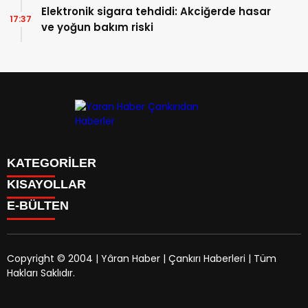
Elektronik sigara tehdidi: Akciğerde hasar
17:37
ve yoğun bakım riski
KATEGORİLER
KISAYOLLAR
Manşet
E-BÜLTEN
Gündem
CANLI BORSA
Sağlık
FİKSTÜR
Ekonomi
PUAN DURUMU
Politika
Copyright © 2004 | Yâran Haber | Çankırı Haberleri | Tüm
CANLI SONUÇLAR
Eğitim
Hakları Saklıdır.
FİRMA REHBERİ
yaranhaber.com
e-bültenine abone olarak, tarafınıza
Teknoloji
GAZETELER
haber, duyuru ve kampanya içerikli e-postaların
YEREL HABERLER