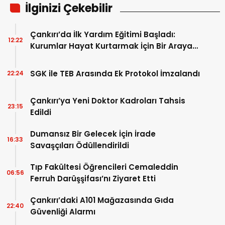
İlginizi Çekebilir
Çankırı’da İlk Yardım Eğitimi Başladı:
12:22
Kurumlar Hayat Kurtarmak İçin Bir Araya
Geldi
SGK ile TEB Arasında Ek Protokol İmzalandı
22:24
Çankırı’ya Yeni Doktor Kadroları Tahsis
23:15
Edildi
Dumansız Bir Gelecek İçin İrade
16:33
Savaşçıları Ödüllendirildi
Tıp Fakültesi Öğrencileri Cemaleddin
06:56
Ferruh Darüşşifası’nı Ziyaret Etti
Çankırı’daki A101 Mağazasında Gıda
22:40
Güvenliği Alarmı