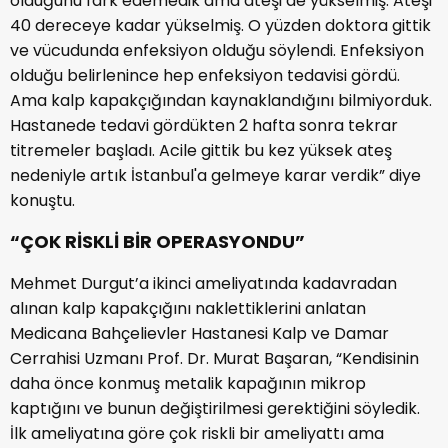
olduğunu fark edemedik ama ateşi de yükselmiş. Ateşi
40 dereceye kadar yükselmiş. O yüzden doktora gittik
ve vücudunda enfeksiyon olduğu söylendi. Enfeksiyon
olduğu belirlenince hep enfeksiyon tedavisi gördü.
Ama kalp kapakçığından kaynaklandığını bilmiyorduk.
Hastanede tedavi gördükten 2 hafta sonra tekrar
titremeler başladı. Acile gittik bu kez yüksek ateş
nedeniyle artık İstanbul'a gelmeye karar verdik” diye
konuştu.
“ÇOK RİSKLİ BİR OPERASYONDU”
Mehmet Durgut’a ikinci ameliyatında kadavradan
alınan kalp kapakçığını naklettiklerini anlatan
Medicana Bahçelievler Hastanesi Kalp ve Damar
Cerrahisi Uzmanı Prof. Dr. Murat Başaran, “Kendisinin
daha önce konmuş metalik kapağının mikrop
kaptığını ve bunun değiştirilmesi gerektiğini söyledik.
İlk ameliyatına göre çok riskli bir ameliyattı ama