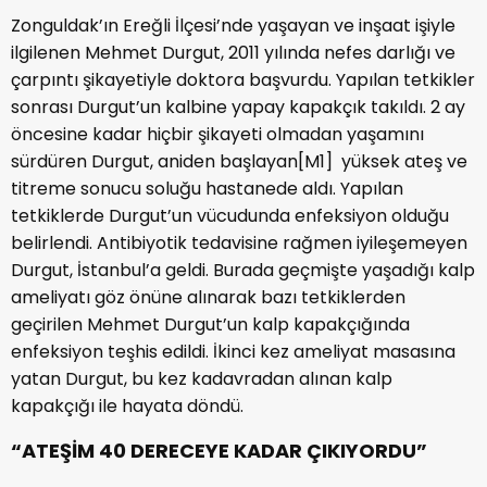
Zonguldak’ın Ereğli İlçesi’nde yaşayan ve inşaat işiyle
ilgilenen Mehmet Durgut, 2011 yılında nefes darlığı ve
çarpıntı şikayetiyle doktora başvurdu. Yapılan tetkikler
sonrası Durgut’un kalbine yapay kapakçık takıldı. 2 ay
öncesine kadar hiçbir şikayeti olmadan yaşamını
sürdüren Durgut, aniden başlayan[M1] yüksek ateş ve
titreme sonucu soluğu hastanede aldı. Yapılan
tetkiklerde Durgut’un vücudunda enfeksiyon olduğu
belirlendi. Antibiyotik tedavisine rağmen iyileşemeyen
Durgut, İstanbul’a geldi. Burada geçmişte yaşadığı kalp
ameliyatı göz önüne alınarak bazı tetkiklerden
geçirilen Mehmet Durgut’un kalp kapakçığında
enfeksiyon teşhis edildi. İkinci kez ameliyat masasına
yatan Durgut, bu kez kadavradan alınan kalp
kapakçığı ile hayata döndü.
“ATEŞİM 40 DERECEYE KADAR ÇIKIYORDU”