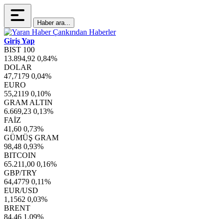
Haber ara...
Giriş Yap
BIST 100
13.894,92
0,84%
DOLAR
47,7179
0,04%
EURO
55,2119
0,10%
GRAM ALTIN
6.669,23
0,13%
FAİZ
41,60
0,73%
GÜMÜŞ GRAM
98,48
0,93%
BITCOIN
65.211,00
0,16%
GBP/TRY
64,4779
0,11%
EUR/USD
1,1562
0,03%
BRENT
84,46
1,09%