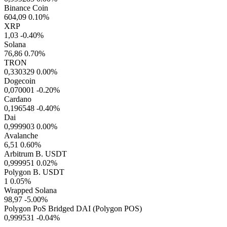
Binance Coin
604,09
0.10%
XRP
1,03
-0.40%
Solana
76,86
0.70%
TRON
0,330329
0.00%
Dogecoin
0,070001
-0.20%
Cardano
0,196548
-0.40%
Dai
0,999903
0.00%
Avalanche
6,51
0.60%
Arbitrum B. USDT
0,999951
0.02%
Polygon B. USDT
1
0.05%
Wrapped Solana
98,97
-5.00%
Polygon PoS Bridged DAI (Polygon POS)
0,999531
-0.04%