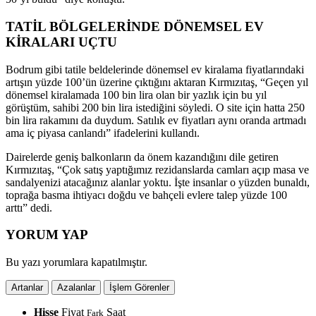
TATİL BÖLGELERİNDE DÖNEMSEL EV
KİRALARI UÇTU
Bodrum gibi tatile beldelerinde dönemsel ev kiralama fiyatlarındaki
artışın yüzde 100’ün üzerine çıktığını aktaran Kırmızıtaş, “Geçen yıl
dönemsel kiralamada 100 bin lira olan bir yazlık için bu yıl
görüştüm, sahibi 200 bin lira istediğini söyledi. O site için hatta 250
bin lira rakamını da duydum. Satılık ev fiyatları aynı oranda artmadı
ama iç piyasa canlandı” ifadelerini kullandı.
Dairelerde geniş balkonların da önem kazandığını dile getiren
Kırmızıtaş, “Çok satış yaptığımız rezidanslarda camları açıp masa ve
sandalyenizi atacağınız alanlar yoktu. İşte insanlar o yüzden bunaldı,
toprağa basma ihtiyacı doğdu ve bahçeli evlere talep yüzde 100
arttı” dedi.
YORUM YAP
Bu yazı yorumlara kapatılmıştır.
Artanlar
Azalanlar
İşlem Görenler
Hisse
Fiyat
Saat
Fark