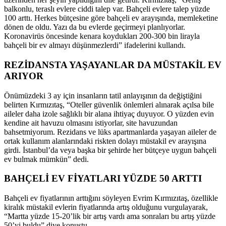
balkonlu, teraslı evlere ciddi talep var. Bahçeli evlere talep yüzde
100 arttı. Herkes bütçesine göre bahçeli ev arayışında, memleketine
dönen de oldu. Yazı da bu evlerde geçirmeyi planlıyorlar.
Koronavirüs öncesinde kenara koydukları 200-300 bin lirayla
bahçeli bir ev almayı düşünmezlerdi” ifadelerini kullandı.
REZİDANSTA YAŞAYANLAR DA MÜSTAKİL EV
ARIYOR
Önümüzdeki 3 ay için insanların tatil anlayışının da değiştiğini
belirten Kırmızıtaş, “Oteller güvenlik önlemleri alınarak açılsa bile
aileler daha izole sağlıklı bir alana ihtiyaç duyuyor. O yüzden evin
kendine ait havuzu olmasını istiyorlar, site havuzundan
bahsetmiyorum. Rezidans ve lüks apartmanlarda yaşayan aileler de
ortak kullanım alanlarındaki riskten dolayı müstakil ev arayışına
girdi. İstanbul’da veya başka bir şehirde her bütçeye uygun bahçeli
ev bulmak mümkün” dedi.
BAHÇELİ EV FİYATLARI YÜZDE 50 ARTTI
Bahçeli ev fiyatlarının arttığını söyleyen Evrim Kırmızıtaş, özellikle
kiralık müstakil evlerin fiyatlarında artış olduğunu vurgulayarak,
“Martta yüzde 15-20’lik bir artış vardı ama sonraları bu artış yüzde
50’yi buldu” diye konuştu.