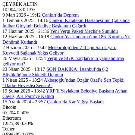
ÇEYREK ALTIN
10.904,18
0,13%
9 Mart 2026 - 19:42
Çankırı’da Deprem
1 Temmuz 2025 - 14:16
Çankırı Karatekin Hastanesi’nin Çatısında
İntihar Girişimi: Belediye Başkanını Çağırdı
17 Haziran 2025 - 21:36
Yeni Vergi Paketi Meclis’e Sunuldu
12 Haziran 2025 - 16:18
Çankırı’da Jandarma’nın 186. Kuruluş Yıl
Dönümü Kutlandı
2 Haziran 2025 - 19:42
Meteoroloji’den 7 İl İçin Sarı Uyarı:
Kuvvetli Sağanak Yağış Geliyor
26 Mayıs 2025 - 12:54
Vergi ve SGK borçları için yapılandırma
geliyor mu?
23 Nisan 2025 - 13:17
SON DAKİKA! İstanbul’da 6,2
Büyüklüğünde Şiddetli Deprem
1 Nisan 2025 - 18:24
Akbaşoğlu’ndan Özgür Özel’e Sert Tepki:
“Darbe Heveslisi Sensin!”
19 Şubat 2025 - 13:42
YRP’li Yaylakent Belediye Başkanı Ayhan
Çavuş, AK Parti’ye Katıldı
15 Aralık 2024 - 23:57
Çankırı’da Kar Yağışı Başladı
Bitcoin
65.204
0.50%
Ethereum
1.925,39
0.30%
Tether
0,999285
0.00%