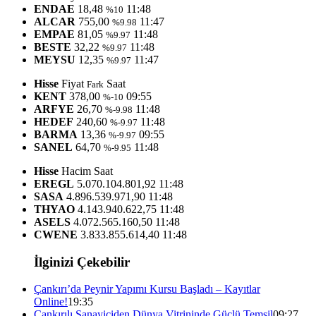
ENDAE
18,48
11:48
%10
ALCAR
755,00
11:47
%9.98
EMPAE
81,05
11:48
%9.97
BESTE
32,22
11:48
%9.97
MEYSU
12,35
11:47
%9.97
Hisse
Fiyat
Saat
Fark
KENT
378,00
09:55
%-10
ARFYE
26,70
11:48
%-9.98
HEDEF
240,60
11:48
%-9.97
BARMA
13,36
09:55
%-9.97
SANEL
64,70
11:48
%-9.95
Hisse
Hacim
Saat
EREGL
5.070.104.801,92
11:48
SASA
4.896.539.971,90
11:48
THYAO
4.143.940.622,75
11:48
ASELS
4.072.565.160,50
11:48
CWENE
3.833.855.614,40
11:48
İlginizi Çekebilir
Çankırı’da Peynir Yapımı Kursu Başladı – Kayıtlar
Online!
19:35
Çankırılı Sanayiciden Dünya Vitrininde Güçlü Temsil
09:27