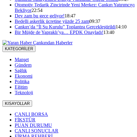
Otomotiv Tedarik Zincirinde Yeni Merkez: Çankırı Yatırımcıyı
Bekliyor
22:54
Dev zam bu gece geliyor!
18:47
Bedelli askerlik ücretine yüzde 25 zam
09:37
Çankırı’da “İl Su Kurulu” Toplantısı Gerçekleştirildi
14:10
Bir Müjde de Yapraklı’ya… EPDK Onayladı!
13:40
KATEGORİLER
Manşet
Gündem
Sağlık
Ekonomi
Politika
Eğitim
Teknoloji
KISAYOLLAR
CANLI BORSA
FİKSTÜR
PUAN DURUMU
CANLI SONUÇLAR
FİRMA REHBERİ