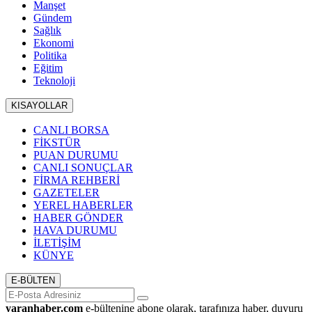
Manşet
Gündem
Sağlık
Ekonomi
Politika
Eğitim
Teknoloji
KISAYOLLAR
CANLI BORSA
FİKSTÜR
PUAN DURUMU
CANLI SONUÇLAR
FİRMA REHBERİ
GAZETELER
YEREL HABERLER
HABER GÖNDER
HAVA DURUMU
İLETİŞİM
KÜNYE
E-BÜLTEN
yaranhaber.com
e-bültenine abone olarak, tarafınıza haber, duyuru