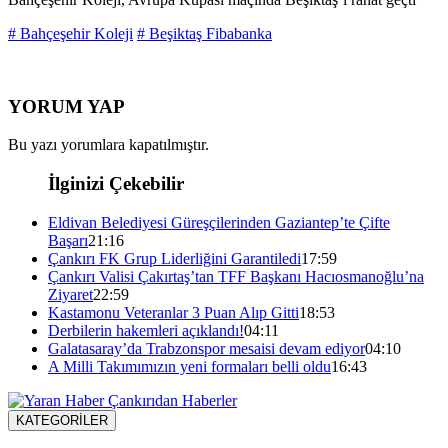
# Bahçeşehir Koleji
# Beşiktaş Fibabanka
YORUM YAP
Bu yazı yorumlara kapatılmıştır.
İlginizi Çekebilir
Eldivan Belediyesi Güreşçilerinden Gaziantep’te Çifte
Başarı
21:16
Çankırı FK Grup Liderliğini Garantiledi
17:59
Çankırı Valisi Çakırtaş’tan TFF Başkanı Hacıosmanoğlu’na
Ziyaret
22:59
Kastamonu Veteranlar 3 Puan Alıp Gitti
18:53
Derbilerin hakemleri açıklandı!
04:11
Galatasaray’da Trabzonspor mesaisi devam ediyor
04:10
A Milli Takımımızın yeni formaları belli oldu
16:43
KATEGORİLER