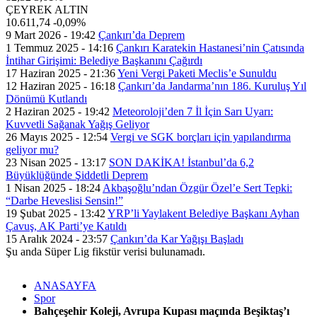
ÇEYREK ALTIN
10.611,74
-0,09%
9 Mart 2026 - 19:42
Çankırı’da Deprem
1 Temmuz 2025 - 14:16
Çankırı Karatekin Hastanesi’nin Çatısında
İntihar Girişimi: Belediye Başkanını Çağırdı
17 Haziran 2025 - 21:36
Yeni Vergi Paketi Meclis’e Sunuldu
12 Haziran 2025 - 16:18
Çankırı’da Jandarma’nın 186. Kuruluş Yıl
Dönümü Kutlandı
2 Haziran 2025 - 19:42
Meteoroloji’den 7 İl İçin Sarı Uyarı:
Kuvvetli Sağanak Yağış Geliyor
26 Mayıs 2025 - 12:54
Vergi ve SGK borçları için yapılandırma
geliyor mu?
23 Nisan 2025 - 13:17
SON DAKİKA! İstanbul’da 6,2
Büyüklüğünde Şiddetli Deprem
1 Nisan 2025 - 18:24
Akbaşoğlu’ndan Özgür Özel’e Sert Tepki:
“Darbe Heveslisi Sensin!”
19 Şubat 2025 - 13:42
YRP’li Yaylakent Belediye Başkanı Ayhan
Çavuş, AK Parti’ye Katıldı
15 Aralık 2024 - 23:57
Çankırı’da Kar Yağışı Başladı
Şu anda Süper Lig fikstür verisi bulunamadı.
ANASAYFA
Spor
Bahçeşehir Koleji, Avrupa Kupası maçında Beşiktaş’ı