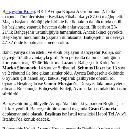
B
ahçeşehir Koleji,
BKT Avrupa Kupası A Grubu’nun 2. hafta
maçında Türk derbisinde Beşiktaş Fibabanka’yı 87-66 mağlup etti.
Maçın başlama düdüğüyle birlikte her iki takım da hücumda etkili
bir başlangıç yaparak heyecan dolu anlar yaşattı. İlk periyot 23-
21’lik Bahçeşehir üstünlüğüyle tamamlandı. Ancak ikinci çeyrekte
Beşiktaş’ın hücumunda yaşanan duraksama, Bahçeşehir’in devreyi
47-32 önde kapatmasına neden oldu.
İkinci yarıya daha istekli ve etkili başlayan Bahçeşehir Koleji, son
çeyreğe 67-46 avantajıyla girdi. Son periyotta da bu üstünlüğünü
koruyarak maçı 87-66’lık skorla kazandı. Bahçeşehir Koleji’nde
Marko Simonovic
14 sayı ve 5 ribaund,
Şehmus Haze
r ise 13 sayı
ve 2 ribaund ile öne çıkan isimler oldu. Ayrıca Bahçeşehir ekibinde
6 oyuncu çift haneli sayı katkısı yaparak galibiyette önemli rol
oynadı. Beşiktaş’ta ise
Conor Morgan
‘ın 15 sayısı takımına yeterli
olmadı. Bu sonuçla Bahçeşehir Koleji, Avrupa kupasındaki iddiasını
sürdürdü.
Bahçeşehir bu galibiyetle Avrupa’da ikide iki yaparken Beşiktaş ise
ilk kez yenildi. Bahçeşehir bir sonraki maçında
Gran Canaria
deplasmanında olacak.
Beşiktaş
ise İsrail temsilcisi Hapol Tel Aviv’i
İstanbul’da konuk edecek.
Bahçeşehir Koleji, Avrupa Kupası maçında Beşiktaş’ı rahat geçti