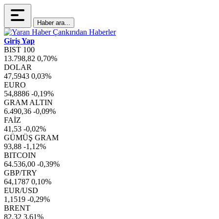
Haber ara...
Giriş Yap
BIST 100
13.798,82
0,70%
DOLAR
47,5943
0,03%
EURO
54,8886
-0,19%
GRAM ALTIN
6.490,36
-0,09%
FAİZ
41,53
-0,02%
GÜMÜŞ GRAM
93,88
-1,12%
BITCOIN
64.536,00
-0,39%
GBP/TRY
64,1787
0,10%
EUR/USD
1,1519
-0,29%
BRENT
82,32
3,61%