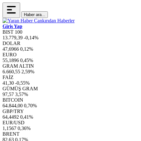
Haber ara...
Giriş Yap
BIST 100
13.779,39
-0,14%
DOLAR
47,6966
0,12%
EURO
55,1896
0,45%
GRAM ALTIN
6.660,55
2,59%
FAİZ
41,30
-0,55%
GÜMÜŞ GRAM
97,57
3,57%
BITCOIN
64.844,00
0,70%
GBP/TRY
64,4492
0,41%
EUR/USD
1,1567
0,36%
BRENT
82,63
0,17%