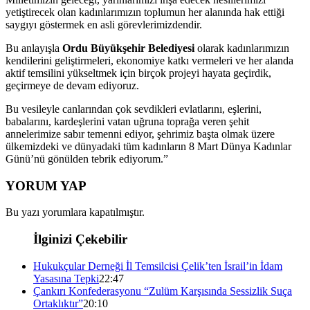
yetiştirecek olan kadınlarımızın toplumun her alanında hak ettiği
saygıyı göstermek en asli görevlerimizdendir.
Bu anlayışla
Ordu Büyükşehir Belediyesi
olarak kadınlarımızın
kendilerini geliştirmeleri, ekonomiye katkı vermeleri ve her alanda
aktif temsilini yükseltmek için birçok projeyi hayata geçirdik,
geçirmeye de devam ediyoruz.
Bu vesileyle canlarından çok sevdikleri evlatlarını, eşlerini,
babalarını, kardeşlerini vatan uğruna toprağa veren şehit
annelerimize sabır temenni ediyor, şehrimiz başta olmak üzere
ülkemizdeki ve dünyadaki tüm kadınların 8 Mart Dünya Kadınlar
Günü’nü gönülden tebrik ediyorum.”
YORUM YAP
Bu yazı yorumlara kapatılmıştır.
İlginizi Çekebilir
Hukukçular Derneği İl Temsilcisi Çelik’ten İsrail’in İdam
Yasasına Tepki
22:47
Çankırı Konfederasyonu “Zulüm Karşısında Sessizlik Suça
Ortaklıktır”
20:10