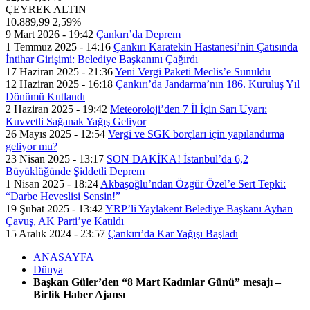
ÇEYREK ALTIN
10.889,99
2,59%
9 Mart 2026 - 19:42
Çankırı’da Deprem
1 Temmuz 2025 - 14:16
Çankırı Karatekin Hastanesi’nin Çatısında
İntihar Girişimi: Belediye Başkanını Çağırdı
17 Haziran 2025 - 21:36
Yeni Vergi Paketi Meclis’e Sunuldu
12 Haziran 2025 - 16:18
Çankırı’da Jandarma’nın 186. Kuruluş Yıl
Dönümü Kutlandı
2 Haziran 2025 - 19:42
Meteoroloji’den 7 İl İçin Sarı Uyarı:
Kuvvetli Sağanak Yağış Geliyor
26 Mayıs 2025 - 12:54
Vergi ve SGK borçları için yapılandırma
geliyor mu?
23 Nisan 2025 - 13:17
SON DAKİKA! İstanbul’da 6,2
Büyüklüğünde Şiddetli Deprem
1 Nisan 2025 - 18:24
Akbaşoğlu’ndan Özgür Özel’e Sert Tepki:
“Darbe Heveslisi Sensin!”
19 Şubat 2025 - 13:42
YRP’li Yaylakent Belediye Başkanı Ayhan
Çavuş, AK Parti’ye Katıldı
15 Aralık 2024 - 23:57
Çankırı’da Kar Yağışı Başladı
ANASAYFA
Dünya
Başkan Güler’den “8 Mart Kadınlar Günü” mesajı –
Birlik Haber Ajansı