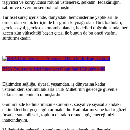
taşıyıcısı ve koruyucusu rolünü üstlenerek, şefkatin, fedakârlığın,
sabrın ve özverinin sembolü olmuştur.
Tarihsel süreç içerisinde, dünyadaki hemcinslerine yaptıkları ile
örnek olan ve bizler için de bir gurur kaynağı olan Türk kadınları;
gerek sosyal, gerekse ekonomik alanda, hedefleri doğrultusunda, her
geçen gün yükselttiği başarı çıtası ile bugün de bu öncü vasfını
sürdürmektedir.
BHA Ordu temsilcisi Sinemacı Okan Sadri Engin'e ödül
Eğitimden sağlığa, siyasal yaşamdan, iş dünyasına kadar
üstlendikleri sorumluluklarla Türk Milleti’nin geleceğe güvenle
bakmasının teminatı olmuşlardır.
Günümüzde kadınlarımızın ekonomik, sosyal ve siyasal alandaki
etkinlikleri her geçen gün artmaktadır. Kadınlarımıza ne kadar güzel
fırsatlar sunabilirsek, toplum olarak o oranda güçleneceğimizin
inancındayım.
Milletimizin geleceği, yarınlarımızı inşa edecek nesillerimizi