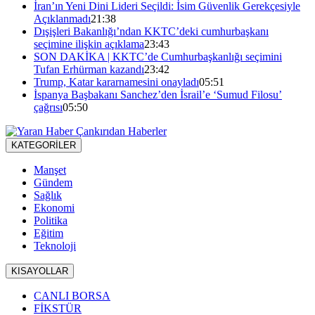
İran’ın Yeni Dini Lideri Seçildi: İsim Güvenlik Gerekçesiyle
Açıklanmadı
21:38
Dışişleri Bakanlığı’ndan KKTC’deki cumhurbaşkanı
seçimine ilişkin açıklama
23:43
SON DAKİKA | KKTC’de Cumhurbaşkanlığı seçimini
Tufan Erhürman kazandı
23:42
Trump, Katar kararnamesini onayladı
05:51
İspanya Başbakanı Sanchez’den İsrail’e ‘Sumud Filosu’
çağrısı
05:50
KATEGORİLER
Manşet
Gündem
Sağlık
Ekonomi
Politika
Eğitim
Teknoloji
KISAYOLLAR
CANLI BORSA
FİKSTÜR