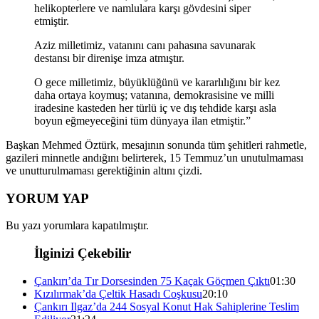
helikopterlere ve namlulara karşı gövdesini siper
etmiştir.
Aziz milletimiz, vatanını canı pahasına savunarak
destansı bir direnişe imza atmıştır.
O gece milletimiz, büyüklüğünü ve kararlılığını bir kez
daha ortaya koymuş; vatanına, demokrasisine ve milli
iradesine kasteden her türlü iç ve dış tehdide karşı asla
boyun eğmeyeceğini tüm dünyaya ilan etmiştir.”
Başkan Mehmed Öztürk, mesajının sonunda tüm şehitleri rahmetle,
gazileri minnetle andığını belirterek, 15 Temmuz’un unutulmaması
ve unutturulmaması gerektiğinin altını çizdi.
YORUM YAP
Bu yazı yorumlara kapatılmıştır.
İlginizi Çekebilir
Çankırı’da Tır Dorsesinden 75 Kaçak Göçmen Çıktı
01:30
Kızılırmak’da Çeltik Hasadı Coşkusu
20:10
Çankırı Ilgaz’da 244 Sosyal Konut Hak Sahiplerine Teslim