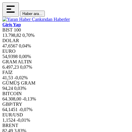
Haber ara...
Giriş Yap
BIST 100
13.798,82
0,70%
DOLAR
47,6567
0,04%
EURO
54,9398
0,00%
GRAM ALTIN
6.497,23
0,07%
FAİZ
41,53
-0,02%
GÜMÜŞ GRAM
94,24
0,03%
BITCOIN
64.308,00
-0,13%
GBP/TRY
64,1451
-0,07%
EUR/USD
1,1524
-0,01%
BRENT
82,49
3,83%