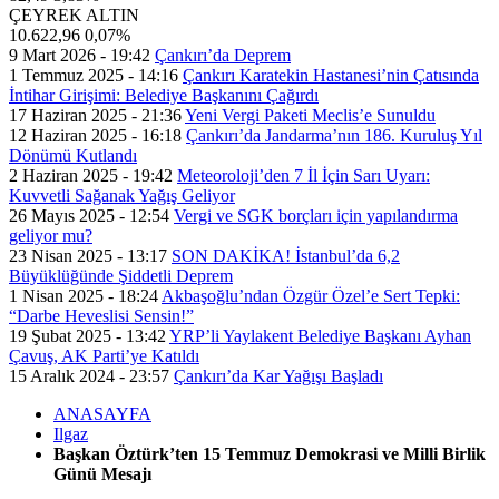
ÇEYREK ALTIN
10.622,96
0,07%
9 Mart 2026 - 19:42
Çankırı’da Deprem
1 Temmuz 2025 - 14:16
Çankırı Karatekin Hastanesi’nin Çatısında
İntihar Girişimi: Belediye Başkanını Çağırdı
17 Haziran 2025 - 21:36
Yeni Vergi Paketi Meclis’e Sunuldu
12 Haziran 2025 - 16:18
Çankırı’da Jandarma’nın 186. Kuruluş Yıl
Dönümü Kutlandı
2 Haziran 2025 - 19:42
Meteoroloji’den 7 İl İçin Sarı Uyarı:
Kuvvetli Sağanak Yağış Geliyor
26 Mayıs 2025 - 12:54
Vergi ve SGK borçları için yapılandırma
geliyor mu?
23 Nisan 2025 - 13:17
SON DAKİKA! İstanbul’da 6,2
Büyüklüğünde Şiddetli Deprem
1 Nisan 2025 - 18:24
Akbaşoğlu’ndan Özgür Özel’e Sert Tepki:
“Darbe Heveslisi Sensin!”
19 Şubat 2025 - 13:42
YRP’li Yaylakent Belediye Başkanı Ayhan
Çavuş, AK Parti’ye Katıldı
15 Aralık 2024 - 23:57
Çankırı’da Kar Yağışı Başladı
ANASAYFA
Ilgaz
Başkan Öztürk’ten 15 Temmuz Demokrasi ve Milli Birlik
Günü Mesajı