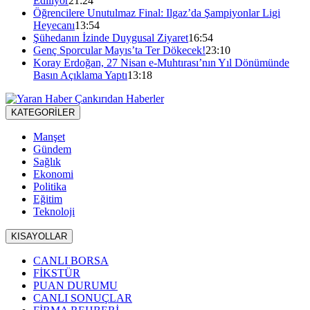
Ediliyor
21:24
Öğrencilere Unutulmaz Final: Ilgaz’da Şampiyonlar Ligi
Heyecanı
13:54
Şühedanın İzinde Duygusal Ziyaret
16:54
Genç Sporcular Mayıs’ta Ter Dökecek!
23:10
Koray Erdoğan, 27 Nisan e-Muhtırası’nın Yıl Dönümünde
Basın Açıklama Yaptı
13:18
KATEGORİLER
Manşet
Gündem
Sağlık
Ekonomi
Politika
Eğitim
Teknoloji
KISAYOLLAR
CANLI BORSA
FİKSTÜR
PUAN DURUMU
CANLI SONUÇLAR