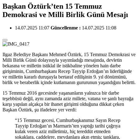
Başkan Öztürk’ten 15 Temmuz
Demokrasi ve Milli Birlik Günü Mesajı
14.07.2025 11:07
Güncellenme :
14.07.2025 11:08
Ilgaz Belediye Başkanı Mehmed Öztürk, 15 Temmuz Demokrasi ve
Milli Birlik Günü dolayısıyla yayımladığı mesajında, devletin
bekasına ve milletin istiklal ile istikbaline yönelen hain darbe
girişiminin, Cumhurbaşkanı Recep Tayyip Erdoğan’ın liderliğinde
ve milletin kararlı duruşuyla bertaraf edilişinin 9. yıl dönümünü,
birlik ve beraberlik içinde kutlamanın gururunun yaşandığını belirtti.
15 Temmuz 2016 gecesinde yaşananların yalnızca bir darbe
teşebbüsü değil, aynı zamanda aziz millete, vatana ve şanlı bayrağa
karşı yapılan alçakça bir ihanet girişimi olduğuna dikkat çeken
Başkan Öztürk, şu ifadelere yer verdi:
“15 Temmuz gecesi, Cumhurbaşkanımız Sayın Recep
Tayyip Erdoğan’ın Marmaris’ten yaptığı tarihi çağrıya
kulak veren aziz milletimiz, hiç tereddüt etmeden
sokaklara, caddelere, meydanlara akın etmiş; tanklara,