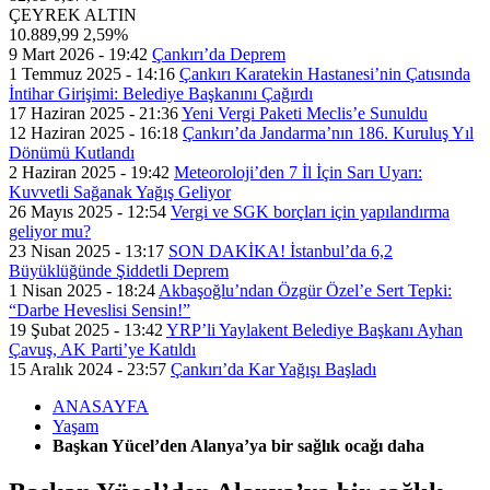
ÇEYREK ALTIN
10.889,99
2,59%
9 Mart 2026 - 19:42
Çankırı’da Deprem
1 Temmuz 2025 - 14:16
Çankırı Karatekin Hastanesi’nin Çatısında
İntihar Girişimi: Belediye Başkanını Çağırdı
17 Haziran 2025 - 21:36
Yeni Vergi Paketi Meclis’e Sunuldu
12 Haziran 2025 - 16:18
Çankırı’da Jandarma’nın 186. Kuruluş Yıl
Dönümü Kutlandı
2 Haziran 2025 - 19:42
Meteoroloji’den 7 İl İçin Sarı Uyarı:
Kuvvetli Sağanak Yağış Geliyor
26 Mayıs 2025 - 12:54
Vergi ve SGK borçları için yapılandırma
geliyor mu?
23 Nisan 2025 - 13:17
SON DAKİKA! İstanbul’da 6,2
Büyüklüğünde Şiddetli Deprem
1 Nisan 2025 - 18:24
Akbaşoğlu’ndan Özgür Özel’e Sert Tepki:
“Darbe Heveslisi Sensin!”
19 Şubat 2025 - 13:42
YRP’li Yaylakent Belediye Başkanı Ayhan
Çavuş, AK Parti’ye Katıldı
15 Aralık 2024 - 23:57
Çankırı’da Kar Yağışı Başladı
ANASAYFA
Yaşam
Başkan Yücel’den Alanya’ya bir sağlık ocağı daha