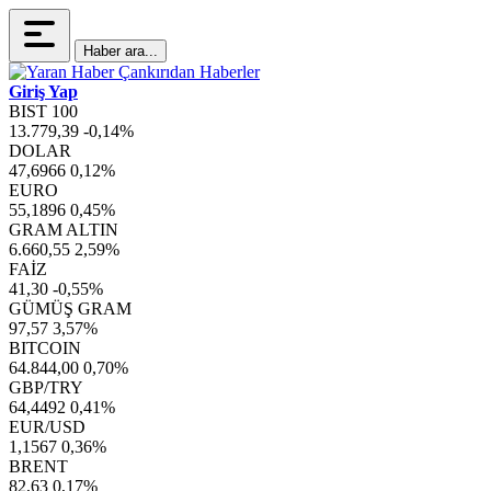
Haber ara...
Giriş Yap
BIST 100
13.779,39
-0,14%
DOLAR
47,6966
0,12%
EURO
55,1896
0,45%
GRAM ALTIN
6.660,55
2,59%
FAİZ
41,30
-0,55%
GÜMÜŞ GRAM
97,57
3,57%
BITCOIN
64.844,00
0,70%
GBP/TRY
64,4492
0,41%
EUR/USD
1,1567
0,36%
BRENT
82,63
0,17%