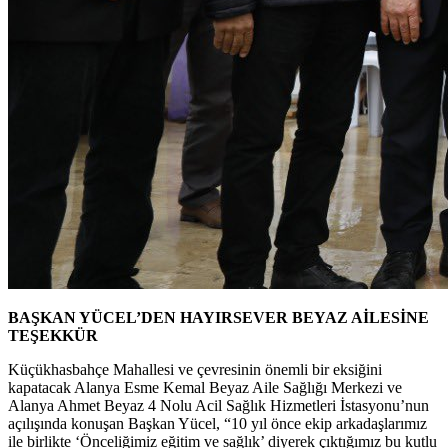
BAŞKAN YÜCEL’DEN HAYIRSEVER BEYAZ AİLESİNE
TEŞEKKÜR
Küçükhasbahçe Mahallesi ve çevresinin önemli bir eksiğini
kapatacak Alanya Esme Kemal Beyaz Aile Sağlığı Merkezi ve
Alanya Ahmet Beyaz 4 Nolu Acil Sağlık Hizmetleri İstasyonu’nun
açılışında konuşan Başkan Yücel, “10 yıl önce ekip arkadaşlarımız
ile birlikte ‘Önceliğimiz eğitim ve sağlık’ diyerek çıktığımız bu kutlu