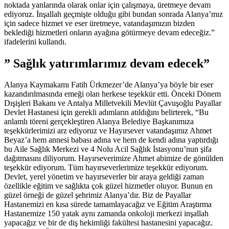
noktada yanlarında olarak onlar için çalışmaya, üretmeye devam
ediyoruz. İnşallah geçmişte olduğu gibi bundan sonrada Alanya’mız
için sadece hizmet ve eser üretmeye, vatandaşımızın bizden
beklediği hizmetleri onların ayağına götürmeye devam edeceğiz.”
ifadelerini kullandı.
” Sağlık yatırımlarımız devam edecek”
Alanya Kaymakamı Fatih Ürkmezer’de Alanya’ya böyle bir eser
kazandırılmasında emeği olan herkese teşekkür etti. Önceki Dönem
Dışişleri Bakanı ve Antalya Milletvekili Mevlüt Çavuşoğlu Payallar
Devlet Hastanesi için gerekli adımların atıldığını belirterek, “Bu
anlamlı töreni gerçekleştiren Alanya Belediye Başkanımıza
teşekkürlerimizi arz ediyoruz ve Hayırsever vatandaşımız Ahmet
Beyaz’a hem annesi babası adına ve hem de kendi adına yaptırdığı
bu Aile Sağlık Merkezi ve 4 Nolu Acil Sağlık İstasyonu’nun şifa
dağıtmasını diliyorum. Hayırseverimize Ahmet abimize de gönülden
teşekkür ediyorum. Tüm hayırseverlerimize teşekkür ediyorum.
Devlet, yerel yönetim ve hayırseverler bir araya geldiği zaman
özellikle eğitim ve sağlıkta çok güzel hizmetler oluyor. Bunun en
güzel örneği de güzel şehrimiz Alanya’dır. Biz de Payallar
Hastanemizi en kısa sürede tamamlayacağız ve Eğitim Araştırma
Hastanemize 150 yatak aynı zamanda onkoloji merkezi inşallah
yapacağız ve bir de diş hekimliği fakültesi hastanesini yapacağız.