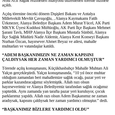
Nolu Acil Sağlık Hizmetleri İstasyonu düzenlenen törenle hizmete
açıldı.
Açılış törenine önceki dönem Dışişleri Bakanı ve Antalya
Milletvekili Mevlüt Çavuşoğlu, , Alanya Kaymakamı Fatih
Ürkmezer, Alanya Belediye Başkanı Adem Murat Yücel, AK Parti
MKYK Üyesi Kuddusi Müftüoğlu, AK Parti İlçe Başkanı Mehmet
Şarani Tavlı, MHP Alanya İlçe Başkanı Mustafa Sünbül, Alanya
İlçe Sağlık Müdürü Nadir Aldemir, Alanya Kent Konseyi Başkanı
Nurhan Özcan, hayırsever Ahmet Beyaz ve ailesi, mahalle
muhtarları ve vatandaşlar katıldı.
“ADEM BAŞKANIMIZIN NE ZAMAN KAPISINI
ÇALDIYSAK HER ZAMAN YARDIMCI OLMUŞTUR”
Törende açılış konuşmasını, Küçükhasbahçe Mahalle Muhtarı Ali
Yalçın gerçekleştirdi. Yalçın konuşmasında, “10 yıl önce muhtar
olduğum zamandan beri mahallemize sağlık ocağı, pazar yeri ve
parklar kazandıracağımız söylemiştik. Allah razı olsun
hayırseverimiz ve Alanya Belediyemiz tarafından sağlık ocağımız
yaptırdık. Aynı zamanda yan tarafta pazar yeri kuruluyor, çocuk
parklarımız yapıldı. Allah razı olsun Adem Başkanımız ne zaman
aradıysak, kapısını çaldıysak her zaman yardımcı olmuştur.” dedi.
“BAŞKANIMIZ BİZLERE YARDIMCI OLDU”