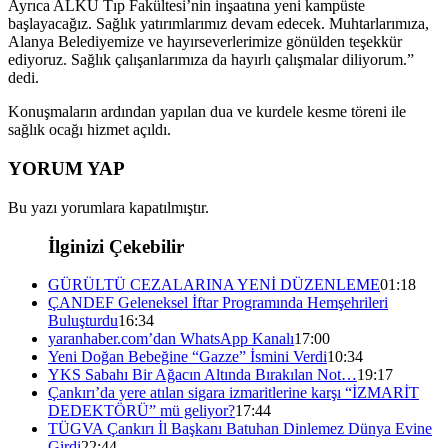
Ayrıca ALKÜ Tıp Fakültesi’nin inşaatına yeni kampüste
başlayacağız. Sağlık yatırımlarımız devam edecek. Muhtarlarımıza,
Alanya Belediyemize ve hayırseverlerimize gönülden teşekkür
ediyoruz. Sağlık çalışanlarımıza da hayırlı çalışmalar diliyorum.”
dedi.
Konuşmaların ardından yapılan dua ve kurdele kesme töreni ile
sağlık ocağı hizmet açıldı.
YORUM YAP
Bu yazı yorumlara kapatılmıştır.
İlginizi Çekebilir
GÜRÜLTÜ CEZALARINA YENİ DÜZENLEME
01:18
ÇANDEF Geleneksel İftar Programında Hemşehrileri
Buluşturdu
16:34
yaranhaber.com’dan WhatsApp Kanalı
17:00
Yeni Doğan Bebeğine “Gazze” İsmini Verdi
10:34
YKS Sabahı Bir Ağacın Altında Bırakılan Not…
19:17
Çankırı’da yere atılan sigara izmaritlerine karşı “İZMARİT
DEDEKTÖRÜ” mü geliyor?
17:44
TÜGVA Çankırı İl Başkanı Batuhan Dinlemez Dünya Evine
Girdi
22:44