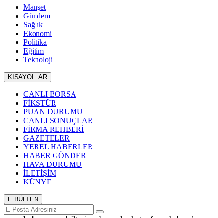
Manşet
Gündem
Sağlık
Ekonomi
Politika
Eğitim
Teknoloji
KISAYOLLAR
CANLI BORSA
FİKSTÜR
PUAN DURUMU
CANLI SONUÇLAR
FİRMA REHBERİ
GAZETELER
YEREL HABERLER
HABER GÖNDER
HAVA DURUMU
İLETİŞİM
KÜNYE
E-BÜLTEN