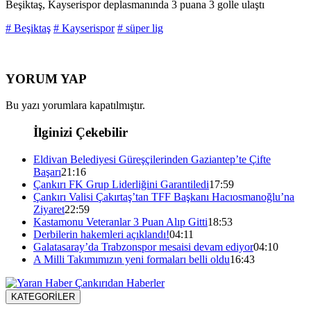
Beşiktaş, Kayserispor deplasmanında 3 puana 3 golle ulaştı
# Beşiktaş
# Kayserispor
# süper lig
YORUM YAP
Bu yazı yorumlara kapatılmıştır.
İlginizi Çekebilir
Eldivan Belediyesi Güreşçilerinden Gaziantep’te Çifte
Başarı
21:16
Çankırı FK Grup Liderliğini Garantiledi
17:59
Çankırı Valisi Çakırtaş’tan TFF Başkanı Hacıosmanoğlu’na
Ziyaret
22:59
Kastamonu Veteranlar 3 Puan Alıp Gitti
18:53
Derbilerin hakemleri açıklandı!
04:11
Galatasaray’da Trabzonspor mesaisi devam ediyor
04:10
A Milli Takımımızın yeni formaları belli oldu
16:43
KATEGORİLER