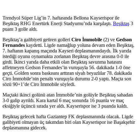
Trendyol Süper Lig’in 7. haftasında Bellona Kayserispor ile
Beşiktaş RHG Enertürk Enerji Stadyumu’nda karşılaştı.
Beşiktaş
3
puanı 3 golle aldı.
Beşiktaş’a galibiyeti getiren golleri
Ciro İmmobile
(2) ve
Gedson
Fernandes
kaydetti. Ligde namağlup yoluna devam eden Beşiktaş,
7. haftanın kapanış maçında Kayseri deplasmanındaydı. İlk yarıda
istediği oyunu oynamakta zorlanan Beşiktaş devre arasına 0-0 ile
girdi. İkinci yarıda daha etkili olan Beşiktaş savunma hatasını
affetmeyen Gedson Fernandes’in vuruşuyla 56. dakikada 1-0 öne
geçti. Golden sonra baskısını arttıran siyah beyazlılar 78. dakikada
Ciro İmmobile’nin penaltı vuruşuyla durumu 2-0 yaptı. Maçta son
sözü 90+1’de Ciro İmmobile söyledi.
Maçtaki ikinci golünü atan İmmobile’nin golüyle Beşiktaş sahadan
3-0 galip ayrıldı. Kara kartal 6 maç sonunda 16 puanla ve maç
eksiğiyle üçüncü sırada yer aldı. Kayserispor ise 3 puanda kaldı.
Beşiktaş gelecek hafta Gaziantep FK deplasmanında olacak. Ligde
galibiyeti olmayan üç takımdan biri olan Kayserispor ise Başakşehir
deplasmanına gidecek.