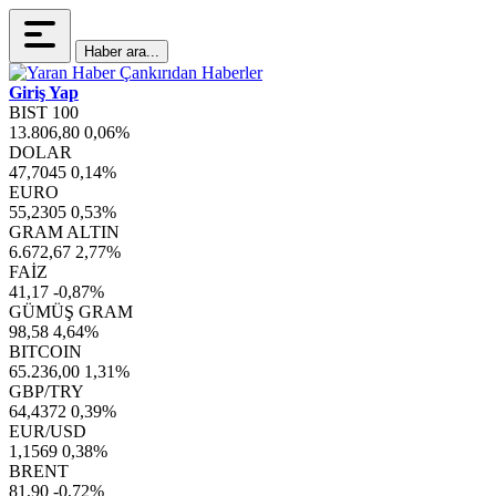
Haber ara...
Giriş Yap
BIST 100
13.806,80
0,06%
DOLAR
47,7045
0,14%
EURO
55,2305
0,53%
GRAM ALTIN
6.672,67
2,77%
FAİZ
41,17
-0,87%
GÜMÜŞ GRAM
98,58
4,64%
BITCOIN
65.236,00
1,31%
GBP/TRY
64,4372
0,39%
EUR/USD
1,1569
0,38%
BRENT
81,90
-0,72%