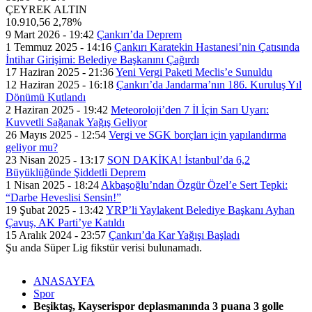
ÇEYREK ALTIN
10.910,56
2,78%
9 Mart 2026 - 19:42
Çankırı’da Deprem
1 Temmuz 2025 - 14:16
Çankırı Karatekin Hastanesi’nin Çatısında
İntihar Girişimi: Belediye Başkanını Çağırdı
17 Haziran 2025 - 21:36
Yeni Vergi Paketi Meclis’e Sunuldu
12 Haziran 2025 - 16:18
Çankırı’da Jandarma’nın 186. Kuruluş Yıl
Dönümü Kutlandı
2 Haziran 2025 - 19:42
Meteoroloji’den 7 İl İçin Sarı Uyarı:
Kuvvetli Sağanak Yağış Geliyor
26 Mayıs 2025 - 12:54
Vergi ve SGK borçları için yapılandırma
geliyor mu?
23 Nisan 2025 - 13:17
SON DAKİKA! İstanbul’da 6,2
Büyüklüğünde Şiddetli Deprem
1 Nisan 2025 - 18:24
Akbaşoğlu’ndan Özgür Özel’e Sert Tepki:
“Darbe Heveslisi Sensin!”
19 Şubat 2025 - 13:42
YRP’li Yaylakent Belediye Başkanı Ayhan
Çavuş, AK Parti’ye Katıldı
15 Aralık 2024 - 23:57
Çankırı’da Kar Yağışı Başladı
Şu anda Süper Lig fikstür verisi bulunamadı.
ANASAYFA
Spor
Beşiktaş, Kayserispor deplasmanında 3 puana 3 golle