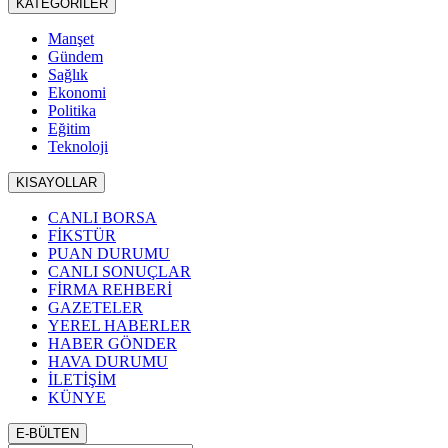
KATEGORİLER
Manşet
Gündem
Sağlık
Ekonomi
Politika
Eğitim
Teknoloji
KISAYOLLAR
CANLI BORSA
FİKSTÜR
PUAN DURUMU
CANLI SONUÇLAR
FİRMA REHBERİ
GAZETELER
YEREL HABERLER
HABER GÖNDER
HAVA DURUMU
İLETİŞİM
KÜNYE
E-BÜLTEN