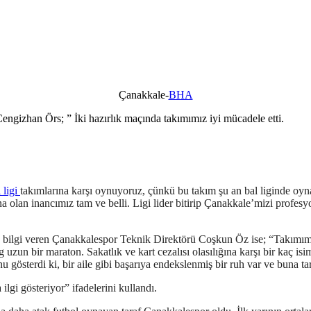
Çanakkale-
BHA
izhan Örs; ” İki hazırlık maçında takımımız iyi mücadele etti.
 ligi
takımlarına karşı oynuyoruz, çünkü bu takım şu an bal liginde oyn
olan inancımız tam ve belli. Ligi lider bitirip Çanakkale’mizi profesyon
ilgi veren Çanakkalespor Teknik Direktörü Coşkun Öz ise; “Takımımız di
uzun bir maraton. Sakatlık ve kart cezalısı olasılığına karşı bir kaç is
gösterdi ki, bir aile gibi başarıya endekslenmiş bir ruh var ve buna tar
ilgi gösteriyor” ifadelerini kullandı.