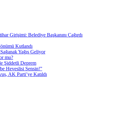
tihar Girişimi: Belediye Başkanını Çağırdı
 Dönümü Kutlandı
i Sağanak Yağış Geliyor
yor mu?
 Şiddetli Deprem
be Heveslisi Sensin!”
uş, AK Parti’ye Katıldı