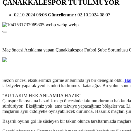
ÇANAKKALESPOR TUTULMUYOR
02.10.2024 08:06
Güncellenme :
02.10.2024 08:07
Maç öncesi Açıklama yapan Çanakkalespor Futbol Şube Sorumlusu Ceng
Sezon öncesi eksiklerimizi görme anlamında iyi bir deneğim oldu.
Bal
takviyeler yaparak yeni isimleri kadromuza katacağız. Bu yolun sonuna 
“BU TAKIM HER ANLAMDA HAZIR”
Çanspor ile oynana hazırlık maçı öncesinde takımın durumu hakkında b
sürdürüyor. Eksiğimiz yok, ama takviye yapacağımız bölgeler var. Lig 
maçlarını aynı ciddiyetle oynayabilecek durumda. Hazırlık maçları şunu 
Başarılı oyunu gol ile süsleyen bir takım olunca taraftarımızda maçlara 