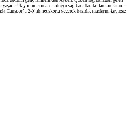
larında takımın genç isimlerinden Ayberk Çoban sağ kanattan gelen
yaşadı. İlk yarının sonlarına doğru sağ kanattan kullanılan korner
nda Çanspor’u 2-0’lık net skorla geçerek hazırlık maçlarını kayıpsız