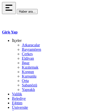
Haber ara...
Giriş Yap
İlçeler
Atkaracalar
Bayramören
Çerkeş
Eldivan
Ilgaz
Kızılırmak
Korgun
Kurşunlu
Orta
Şabanözü
Yapraklı
Valilik
Belediye
Eğitim
Üniversite