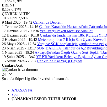
1,1567
0,36%
BRENT
82,63
0,17%
ÇEYREK ALTIN
10.889,99
2,59%
9 Mart 2026 - 19:42
Çankırı’da Deprem
1 Temmuz 2025 - 14:16
Çankırı Karatekin Hastanesi’nin Çatısında İn
17 Haziran 2025 - 21:36
Yeni Vergi Paketi Meclis’e Sunuldu
12 Haziran 2025 - 16:18
Çankırı’da Jandarma’nın 186. Kuruluş Yıl
2 Haziran 2025 - 19:42
Meteoroloji’den 7 İl İçin Sarı Uyarı: Kuvvetl
26 Mayıs 2025 - 12:54
Vergi ve SGK borçları için yapılandırma geli
23 Nisan 2025 - 13:17
SON DAKİKA! İstanbul’da 6,2 Büyüklüğünde
1 Nisan 2025 - 18:24
Akbaşoğlu’ndan Özgür Özel’e Sert Tepki: “Dar
19 Şubat 2025 - 13:42
YRP’li Yaylakent Belediye Başkanı Ayhan Çav
15 Aralık 2024 - 23:57
Çankırı’da Kar Yağışı Başladı
Çankırı
Açık
24 °
Şu anda Süper Lig fikstür verisi bulunamadı.
ANASAYFA
Spor
ÇANAKKALESPOR TUTULMUYOR