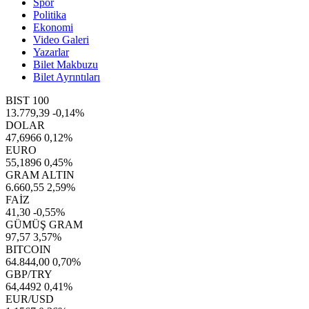
Spor
Politika
Ekonomi
Video Galeri
Yazarlar
Bilet Makbuzu
Bilet Ayrıntıları
BIST 100
13.779,39
-0,14%
DOLAR
47,6966
0,12%
EURO
55,1896
0,45%
GRAM ALTIN
6.660,55
2,59%
FAİZ
41,30
-0,55%
GÜMÜŞ GRAM
97,57
3,57%
BITCOIN
64.844,00
0,70%
GBP/TRY
64,4492
0,41%
EUR/USD