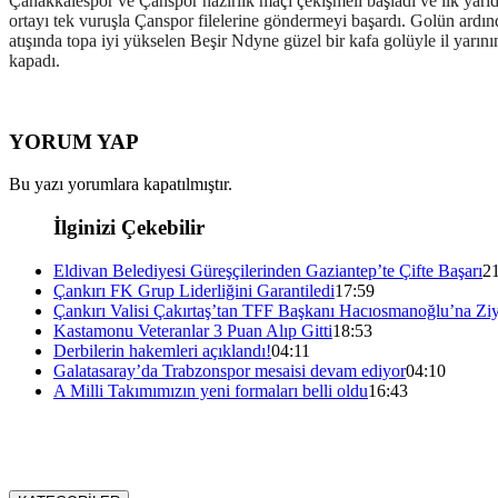
Çanakkalespor ve Çanspor hazırlık maçı çekişmeli başladı ve ilk yarı
ortayı tek vuruşla Çanspor filelerine göndermeyi başardı. Golün ardın
atışında topa iyi yükselen Beşir Ndyne güzel bir kafa golüyle il yarın
kapadı.
YORUM YAP
Bu yazı yorumlara kapatılmıştır.
İlginizi Çekebilir
Eldivan Belediyesi Güreşçilerinden Gaziantep’te Çifte Başarı
2
Çankırı FK Grup Liderliğini Garantiledi
17:59
Çankırı Valisi Çakırtaş’tan TFF Başkanı Hacıosmanoğlu’na Ziy
Kastamonu Veteranlar 3 Puan Alıp Gitti
18:53
Derbilerin hakemleri açıklandı!
04:11
Galatasaray’da Trabzonspor mesaisi devam ediyor
04:10
A Milli Takımımızın yeni formaları belli oldu
16:43