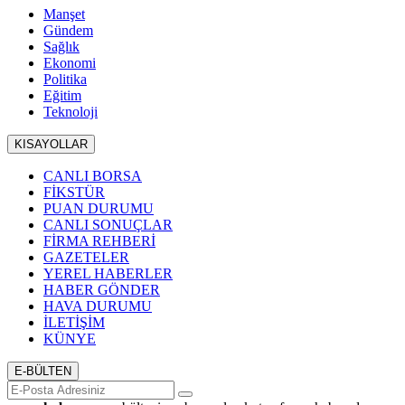
Manşet
Gündem
Sağlık
Ekonomi
Politika
Eğitim
Teknoloji
KISAYOLLAR
CANLI BORSA
FİKSTÜR
PUAN DURUMU
CANLI SONUÇLAR
FİRMA REHBERİ
GAZETELER
YEREL HABERLER
HABER GÖNDER
HAVA DURUMU
İLETİŞİM
KÜNYE
E-BÜLTEN