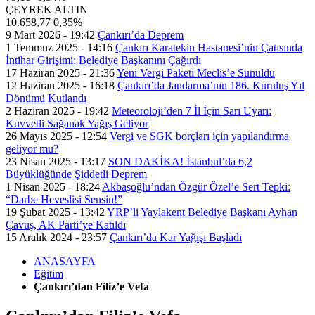
ÇEYREK ALTIN
10.658,77
0,35%
9 Mart 2026 - 19:42
Çankırı’da Deprem
1 Temmuz 2025 - 14:16
Çankırı Karatekin Hastanesi’nin Çatısında
İntihar Girişimi: Belediye Başkanını Çağırdı
17 Haziran 2025 - 21:36
Yeni Vergi Paketi Meclis’e Sunuldu
12 Haziran 2025 - 16:18
Çankırı’da Jandarma’nın 186. Kuruluş Yıl
Dönümü Kutlandı
2 Haziran 2025 - 19:42
Meteoroloji’den 7 İl İçin Sarı Uyarı:
Kuvvetli Sağanak Yağış Geliyor
26 Mayıs 2025 - 12:54
Vergi ve SGK borçları için yapılandırma
geliyor mu?
23 Nisan 2025 - 13:17
SON DAKİKA! İstanbul’da 6,2
Büyüklüğünde Şiddetli Deprem
1 Nisan 2025 - 18:24
Akbaşoğlu’ndan Özgür Özel’e Sert Tepki:
“Darbe Heveslisi Sensin!”
19 Şubat 2025 - 13:42
YRP’li Yaylakent Belediye Başkanı Ayhan
Çavuş, AK Parti’ye Katıldı
15 Aralık 2024 - 23:57
Çankırı’da Kar Yağışı Başladı
ANASAYFA
Eğitim
Çankırı’dan Filiz’e Vefa