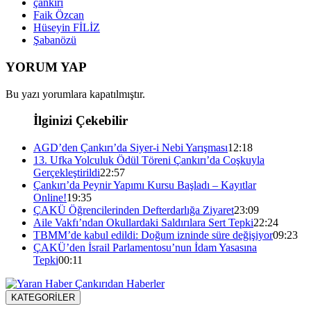
çankırı
Faik Özcan
Hüseyin FİLİZ
Şabanözü
YORUM YAP
Bu yazı yorumlara kapatılmıştır.
İlginizi Çekebilir
AGD’den Çankırı’da Siyer-i Nebi Yarışması
12:18
13. Ufka Yolculuk Ödül Töreni Çankırı’da Coşkuyla
Gerçekleştirildi
22:57
Çankırı’da Peynir Yapımı Kursu Başladı – Kayıtlar
Online!
19:35
ÇAKÜ Öğrencilerinden Defterdarlığa Ziyaret
23:09
Aile Vakfı’ndan Okullardaki Saldırılara Sert Tepki
22:24
TBMM’de kabul edildi: Doğum izninde süre değişiyor
09:23
ÇAKÜ’den İsrail Parlamentosu’nun İdam Yasasına
Tepki
00:11
KATEGORİLER