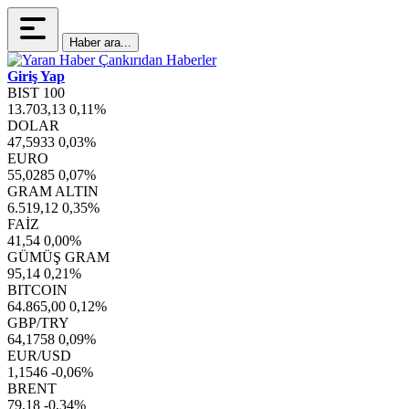
Haber ara...
Giriş Yap
BIST 100
13.703,13
0,11%
DOLAR
47,5933
0,03%
EURO
55,0285
0,07%
GRAM ALTIN
6.519,12
0,35%
FAİZ
41,54
0,00%
GÜMÜŞ GRAM
95,14
0,21%
BITCOIN
64.865,00
0,12%
GBP/TRY
64,1758
0,09%
EUR/USD
1,1546
-0,06%
BRENT
79,18
-0,34%