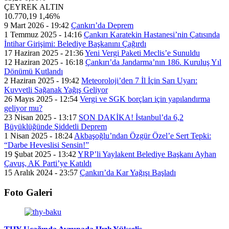
ÇEYREK ALTIN
10.770,19
1,46%
9 Mart 2026 - 19:42
Çankırı’da Deprem
1 Temmuz 2025 - 14:16
Çankırı Karatekin Hastanesi’nin Çatısında
İntihar Girişimi: Belediye Başkanını Çağırdı
17 Haziran 2025 - 21:36
Yeni Vergi Paketi Meclis’e Sunuldu
12 Haziran 2025 - 16:18
Çankırı’da Jandarma’nın 186. Kuruluş Yıl
Dönümü Kutlandı
2 Haziran 2025 - 19:42
Meteoroloji’den 7 İl İçin Sarı Uyarı:
Kuvvetli Sağanak Yağış Geliyor
26 Mayıs 2025 - 12:54
Vergi ve SGK borçları için yapılandırma
geliyor mu?
23 Nisan 2025 - 13:17
SON DAKİKA! İstanbul’da 6,2
Büyüklüğünde Şiddetli Deprem
1 Nisan 2025 - 18:24
Akbaşoğlu’ndan Özgür Özel’e Sert Tepki:
“Darbe Heveslisi Sensin!”
19 Şubat 2025 - 13:42
YRP’li Yaylakent Belediye Başkanı Ayhan
Çavuş, AK Parti’ye Katıldı
15 Aralık 2024 - 23:57
Çankırı’da Kar Yağışı Başladı
Foto Galeri