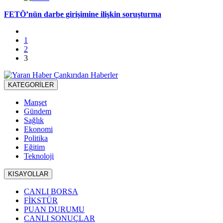
FETÖ’nün darbe girişimine ilişkin soruşturma
1
2
3
KATEGORİLER
Manşet
Gündem
Sağlık
Ekonomi
Politika
Eğitim
Teknoloji
KISAYOLLAR
CANLI BORSA
FİKSTÜR
PUAN DURUMU
CANLI SONUÇLAR