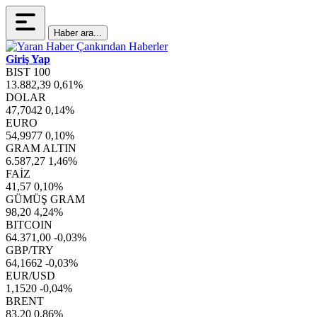
Haber ara...
Giriş Yap
BIST 100
13.882,39
0,61%
DOLAR
47,7042
0,14%
EURO
54,9977
0,10%
GRAM ALTIN
6.587,27
1,46%
FAİZ
41,57
0,10%
GÜMÜŞ GRAM
98,20
4,24%
BITCOIN
64.371,00
-0,03%
GBP/TRY
64,1662
-0,03%
EUR/USD
1,1520
-0,04%
BRENT
83,20
0,86%