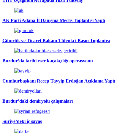
THY Uçağında Avrupada Hızlı Yükseliş
AK Parti Adana İl Danışma Meclis Toplantısı Yaptı
Gümrük ve Ticaret Bakanı Tüfenkci Basın Toplantısı
Burdur’da tarihi eser kaçakçılığı operasyonu
Cumhurbaşkanı Recep Tayyip Erdoğan Açıklama Yaptı
Burdur’daki demiryolu çalışmaları
Suriye’deki iç savaş