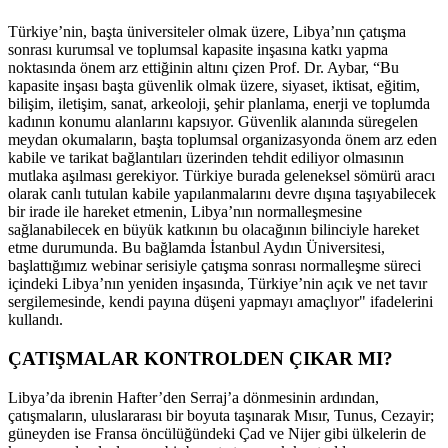
Türkiye’nin, başta üniversiteler olmak üzere, Libya’nın çatışma
sonrası kurumsal ve toplumsal kapasite inşasına katkı yapma
noktasında önem arz ettiğinin altını çizen Prof. Dr. Aybar, “Bu
kapasite inşası başta güvenlik olmak üzere, siyaset, iktisat, eğitim,
bilişim, iletişim, sanat, arkeoloji, şehir planlama, enerji ve toplumda
kadının konumu alanlarını kapsıyor. Güvenlik alanında süregelen
meydan okumaların, başta toplumsal organizasyonda önem arz eden
kabile ve tarikat bağlantıları üzerinden tehdit ediliyor olmasının
mutlaka aşılması gerekiyor. Türkiye burada geleneksel sömürü aracı
olarak canlı tutulan kabile yapılanmalarını devre dışına taşıyabilecek
bir irade ile hareket etmenin, Libya’nın normalleşmesine
sağlanabilecek en büyük katkının bu olacağının bilinciyle hareket
etme durumunda. Bu bağlamda İstanbul Aydın Üniversitesi,
başlattığımız webinar serisiyle çatışma sonrası normalleşme süreci
içindeki Libya’nın yeniden inşasında, Türkiye’nin açık ve net tavır
sergilemesinde, kendi payına düşeni yapmayı amaçlıyor" ifadelerini
kullandı.
ÇATIŞMALAR KONTROLDEN ÇIKAR MI?
Libya’da ibrenin Hafter’den Serraj’a dönmesinin ardından,
çatışmaların, uluslararası bir boyuta taşınarak Mısır, Tunus, Cezayir;
güneyden ise Fransa öncülüğündeki Çad ve Nijer gibi ülkelerin de