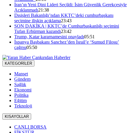
İran’ın Yeni Dini Lideri Seçildi: İsim Güvenlik Gerekçesiyle
Açıklanmadı
21:38
Dışişleri Bakanlığı’ndan KKTC’deki cumhurbaşkanı
seçimine ilişkin açıklama
23:43
SON DAKİKA | KKTC’de Cumhurbaşkanlığı seçimini
Tufan Erhürman kazandı
23:42
Trump, Katar kararnamesini onayladı
05:51
İspanya Başbakanı Sanchez’den İsrail’e ‘Sumud Filosu’
çağrısı
05:50
KATEGORİLER
Manşet
Gündem
Sağlık
Ekonomi
Politika
Eğitim
Teknoloji
KISAYOLLAR
CANLI BORSA
FİKSTÜR