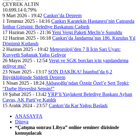
ÇEYREK ALTIN
10.699,14
0,79%
9 Mart 2026 - 19:42
Çankırı’da Deprem
1 Temmuz 2025 - 14:16
Çankırı Karatekin Hastanesi’nin Çatısında
İntihar Girişimi: Belediye Başkanını Çağırdı
17 Haziran 2025 - 21:36
Yeni Vergi Paketi Meclis’e Sunuldu
12 Haziran 2025 - 16:18
Çankırı’da Jandarma’nın 186. Kuruluş Yıl
Dönümü Kutlandı
2 Haziran 2025 - 19:42
Meteoroloji’den 7 İl İçin Sarı Uyarı:
Kuvvetli Sağanak Yağış Geliyor
26 Mayıs 2025 - 12:54
Vergi ve SGK borçları için yapılandırma
geliyor mu?
23 Nisan 2025 - 13:17
SON DAKİKA! İstanbul’da 6,2
Büyüklüğünde Şiddetli Deprem
1 Nisan 2025 - 18:24
Akbaşoğlu’ndan Özgür Özel’e Sert Tepki:
“Darbe Heveslisi Sensin!”
19 Şubat 2025 - 13:42
YRP’li Yaylakent Belediye Başkanı Ayhan
Çavuş, AK Parti’ye Katıldı
15 Aralık 2024 - 23:57
Çankırı’da Kar Yağışı Başladı
ANASAYFA
Dünya
“Çatışma sonrası Libya” online seminer dizisinde
konuşulacak