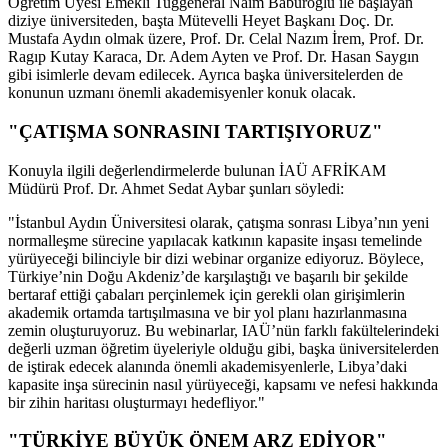
Öğretim Üyesi Emekli Tuğgeneral Naim Babüroğlu ile başlayan
diziye üniversiteden, başta Mütevelli Heyet Başkanı Doç. Dr.
Mustafa Aydın olmak üzere, Prof. Dr. Celal Nazım İrem, Prof. Dr.
Ragıp Kutay Karaca, Dr. Adem Ayten ve Prof. Dr. Hasan Saygın
gibi isimlerle devam edilecek. Ayrıca başka üniversitelerden de
konunun uzmanı önemli akademisyenler konuk olacak.
"ÇATIŞMA SONRASINI TARTIŞIYORUZ"
Konuyla ilgili değerlendirmelerde bulunan İAÜ AFRİKAM
Müdürü Prof. Dr. Ahmet Sedat Aybar şunları söyledi:
"İstanbul Aydın Üniversitesi olarak, çatışma sonrası Libya’nın yeni
normalleşme sürecine yapılacak katkının kapasite inşası temelinde
yürüyeceği bilinciyle bir dizi webinar organize ediyoruz. Böylece,
Türkiye’nin Doğu Akdeniz’de karşılaştığı ve başarılı bir şekilde
bertaraf ettiği çabaları perçinlemek için gerekli olan girişimlerin
akademik ortamda tartışılmasına ve bir yol planı hazırlanmasına
zemin oluşturuyoruz. Bu webinarlar, IAÜ’nün farklı fakültelerindeki
değerli uzman öğretim üyeleriyle olduğu gibi, başka üniversitelerden
de iştirak edecek alanında önemli akademisyenlerle, Libya’daki
kapasite inşa sürecinin nasıl yürüyeceği, kapsamı ve nefesi hakkında
bir zihin haritası oluşturmayı hedefliyor."
"TÜRKİYE BÜYÜK ÖNEM ARZ EDİYOR"