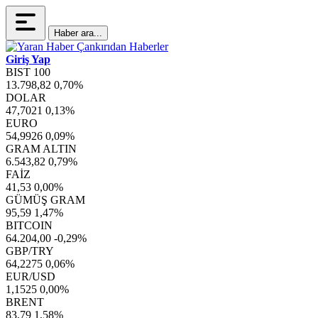
Haber ara...
Giriş Yap
BIST 100
13.798,82
0,70%
DOLAR
47,7021
0,13%
EURO
54,9926
0,09%
GRAM ALTIN
6.543,82
0,79%
FAİZ
41,53
0,00%
GÜMÜŞ GRAM
95,59
1,47%
BITCOIN
64.204,00
-0,29%
GBP/TRY
64,2275
0,06%
EUR/USD
1,1525
0,00%
BRENT
83,79
1,58%