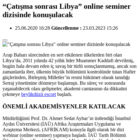
“Çatışma sonrası Libya” online seminer
dizisinde konuşulacak
25.06.2020 16:28
Güncellenme :
23.03.2023 15:26
Arap Baharı sürecinden en sert etkilenen ülkelerden biri olan
Libya’da, 2011 yılında 42 yıllık lider Muammer Kaddafi devrilmiş,
bugün hala devam eden iç savaş bir türlü sonuçlanmamış, ancak son
zamanlarda ibre, ülkenin büyük bölümünü kontrolünde tutan Hafter
güçlerinden, Birleşmiş Milletler’in resmi hükümet olarak tanıdığı
Serraj yönetimine dönmeye başlamıştı. Bu süreç ve sonrasında
yaşanabilecek olası gelişmeler, akademi camiasının da dikkatini
çekmeye
beylikdüzü escort
başladı.
ÖNEMLİ AKADEMİSYENLER KATILACAK
Müdürlüğünü Prof. Dr. Ahmet Sedat Aybar’ın üstlendiği İstanbul
Aydın Üniversitesi (İAÜ) Afrika Araştırmaları Uygulama ve
Araştırma Merkezi, (AFRİKAM) konuyla ilgili olarak bir dizi
webinar (online seminer) yapmaya başladı. İAÜ Tarih Bölümü