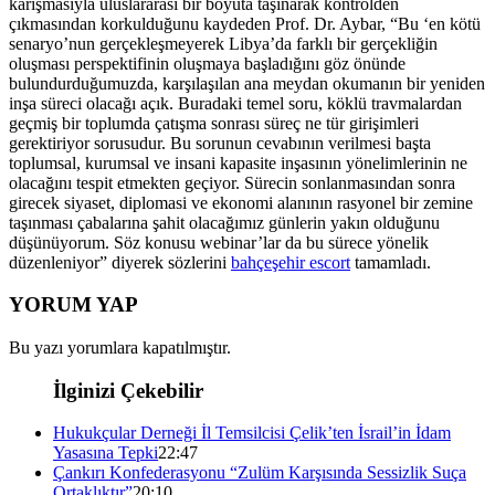
karışmasıyla uluslararası bir boyuta taşınarak kontrolden
çıkmasından korkulduğunu kaydeden Prof. Dr. Aybar, “Bu ‘en kötü
senaryo’nun gerçekleşmeyerek Libya’da farklı bir gerçekliğin
oluşması perspektifinin oluşmaya başladığını göz önünde
bulundurduğumuzda, karşılaşılan ana meydan okumanın bir yeniden
inşa süreci olacağı açık. Buradaki temel soru, köklü travmalardan
geçmiş bir toplumda çatışma sonrası süreç ne tür girişimleri
gerektiriyor sorusudur. Bu sorunun cevabının verilmesi başta
toplumsal, kurumsal ve insani kapasite inşasının yönelimlerinin ne
olacağını tespit etmekten geçiyor. Sürecin sonlanmasından sonra
girecek siyaset, diplomasi ve ekonomi alanının rasyonel bir zemine
taşınması çabalarına şahit olacağımız günlerin yakın olduğunu
düşünüyorum. Söz konusu webinar’lar da bu sürece yönelik
düzenleniyor” diyerek sözlerini
bahçeşehir escort
tamamladı.
YORUM YAP
Bu yazı yorumlara kapatılmıştır.
İlginizi Çekebilir
Hukukçular Derneği İl Temsilcisi Çelik’ten İsrail’in İdam
Yasasına Tepki
22:47
Çankırı Konfederasyonu “Zulüm Karşısında Sessizlik Suça
Ortaklıktır”
20:10