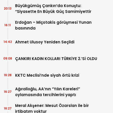
Büyükgümüş Çankırı’da Konuştu:
20:13
“Siyasette En Büyük Güç Samimiyettir
Erdoğan – Miçotakis görüşmesi Yunan
16:11
basınında
Ahmet Ulusoy Yeniden Seçildi
14:42
ÇANKIRI KADIN KOLLARI TÜRKİYE 2.’Sİ OLDU
09:08
KKTC Meclisi’nde siyah örtü krizi
16:28
Ağıralioğlu, AA’nın “Yılın Kareleri”
16:27
oylamasında tercihlerini yaptı
Meral Akşener: Mesut Özarslan ile bir
16:27
irtibatım yoktur