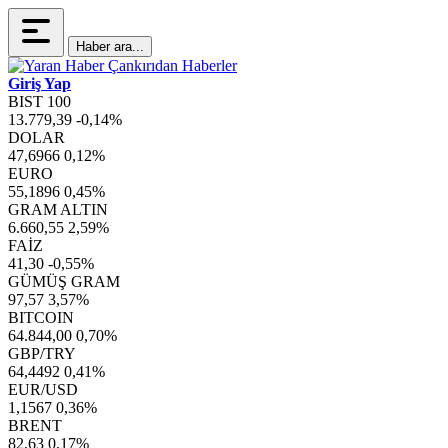
Haber ara...
Giriş Yap
BIST 100
13.779,39
-0,14%
DOLAR
47,6966
0,12%
EURO
55,1896
0,45%
GRAM ALTIN
6.660,55
2,59%
FAİZ
41,30
-0,55%
GÜMÜŞ GRAM
97,57
3,57%
BITCOIN
64.844,00
0,70%
GBP/TRY
64,4492
0,41%
EUR/USD
1,1567
0,36%
BRENT
82,63
0,17%