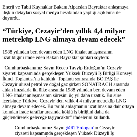
Enerji ve Tabii Kaynaklar Bakanı Alparslan Bayraktar anlaşmaya
ilişkin detayları sosyal medya hesabından yaptığı açıklama ile
duyurdu.
“Türkiye, Cezayir’den yıllık 4,4 milyar
metreküp LNG almaya devam edecek”
1988 yılından beri devam eden LNG ithalat anlaşmasının
uzatıldığını ifade eden Bakan Bayraktar şunları söyledi:
“Cumhurbaşkanımız Sayın Recep Tayyip Erdoğan’ın Cezayir
ziyareti kapsamında gerçekleşen Yüksek Düzeyli İş Birliği Konseyi
İkinci Toplantısı’na katıldık. Toplantı sonrasında BOTAŞ ile
Cezayir ulusal petrol ve doğal gaz şirketi SONATRACH arasında
atılan imzalarla iki ülke arasında 1988 yılından beri devam eden
LNG ithalat anlaşmasının süresini üç yıl daha uzattık. Bu süre
içerisinde Türkiye, Cezayir’den yıllık 4,4 milyar metreküp LNG
almaya devam edecek. Bu tarihi anlaşmanın uzatılmasına dair ortaya
konulan irade taraflar arasında köklü iş birliğini daha da
güçlendirerek geleceğe taşıyacaktır” ifadelerini kullandı.
Cumhurbaşkanımız Sayın
@RTErdogan
’ın Cezayir
ziyareti kapsamında gerçekleşen Yüksek Düzeyli İş