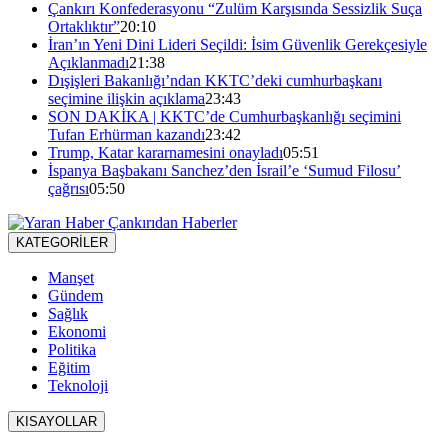
Çankırı Konfederasyonu “Zulüm Karşısında Sessizlik Suça
Ortaklıktır”
20:10
İran’ın Yeni Dini Lideri Seçildi: İsim Güvenlik Gerekçesiyle
Açıklanmadı
21:38
Dışişleri Bakanlığı’ndan KKTC’deki cumhurbaşkanı
seçimine ilişkin açıklama
23:43
SON DAKİKA | KKTC’de Cumhurbaşkanlığı seçimini
Tufan Erhürman kazandı
23:42
Trump, Katar kararnamesini onayladı
05:51
İspanya Başbakanı Sanchez’den İsrail’e ‘Sumud Filosu’
çağrısı
05:50
KATEGORİLER
Manşet
Gündem
Sağlık
Ekonomi
Politika
Eğitim
Teknoloji
KISAYOLLAR