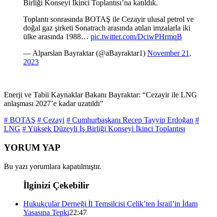
Birliği Konseyi İkinci Toplantısı’na katıldık.
Toplantı sonrasında BOTAŞ ile Cezayir ulusal petrol ve
doğal gaz şirketi Sonatrach arasında atılan imzalarla iki
ülke arasında 1988…
pic.twitter.com/DciwPHrmqB
— Alparslan Bayraktar (@aBayraktar1)
November 21,
2023
Enerji ve Tabii Kaynaklar Bakanı Bayraktar: “Cezayir ile LNG
anlaşması 2027’e kadar uzatıldı”
# BOTAŞ
# Cezayi
# Cumhurbaşkanı Recep Tayyip Erdoğan
#
LNG
# Yüksek Düzeyli İş Birliği Konseyi İkinci Toplantısı
YORUM YAP
Bu yazı yorumlara kapatılmıştır.
İlginizi Çekebilir
Hukukçular Derneği İl Temsilcisi Çelik’ten İsrail’in İdam
Yasasına Tepki
22:47