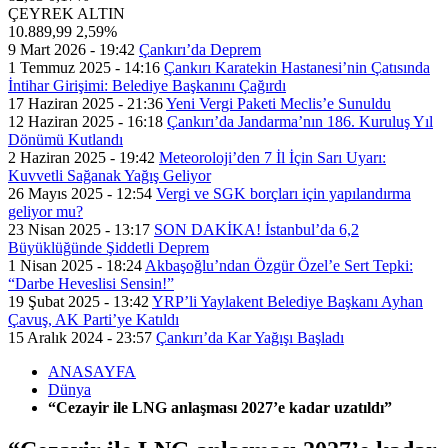
ÇEYREK ALTIN
10.889,99
2,59%
9 Mart 2026 - 19:42
Çankırı’da Deprem
1 Temmuz 2025 - 14:16
Çankırı Karatekin Hastanesi’nin Çatısında
İntihar Girişimi: Belediye Başkanını Çağırdı
17 Haziran 2025 - 21:36
Yeni Vergi Paketi Meclis’e Sunuldu
12 Haziran 2025 - 16:18
Çankırı’da Jandarma’nın 186. Kuruluş Yıl
Dönümü Kutlandı
2 Haziran 2025 - 19:42
Meteoroloji’den 7 İl İçin Sarı Uyarı:
Kuvvetli Sağanak Yağış Geliyor
26 Mayıs 2025 - 12:54
Vergi ve SGK borçları için yapılandırma
geliyor mu?
23 Nisan 2025 - 13:17
SON DAKİKA! İstanbul’da 6,2
Büyüklüğünde Şiddetli Deprem
1 Nisan 2025 - 18:24
Akbaşoğlu’ndan Özgür Özel’e Sert Tepki:
“Darbe Heveslisi Sensin!”
19 Şubat 2025 - 13:42
YRP’li Yaylakent Belediye Başkanı Ayhan
Çavuş, AK Parti’ye Katıldı
15 Aralık 2024 - 23:57
Çankırı’da Kar Yağışı Başladı
ANASAYFA
Dünya
“Cezayir ile LNG anlaşması 2027’e kadar uzatıldı”