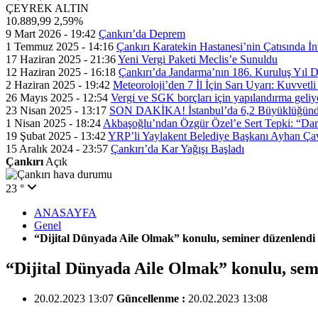
ÇEYREK ALTIN
10.889,99
2,59%
9 Mart 2026 - 19:42
Çankırı’da Deprem
1 Temmuz 2025 - 14:16
Çankırı Karatekin Hastanesi’nin Çatısında İn
17 Haziran 2025 - 21:36
Yeni Vergi Paketi Meclis’e Sunuldu
12 Haziran 2025 - 16:18
Çankırı’da Jandarma’nın 186. Kuruluş Yıl
2 Haziran 2025 - 19:42
Meteoroloji’den 7 İl İçin Sarı Uyarı: Kuvvetl
26 Mayıs 2025 - 12:54
Vergi ve SGK borçları için yapılandırma geli
23 Nisan 2025 - 13:17
SON DAKİKA! İstanbul’da 6,2 Büyüklüğünde
1 Nisan 2025 - 18:24
Akbaşoğlu’ndan Özgür Özel’e Sert Tepki: “Dar
19 Şubat 2025 - 13:42
YRP’li Yaylakent Belediye Başkanı Ayhan Çav
15 Aralık 2024 - 23:57
Çankırı’da Kar Yağışı Başladı
Çankırı
Açık
23 °
ANASAYFA
Genel
“Dijital Dünyada Aile Olmak” konulu, seminer düzenlendi
“Dijital Dünyada Aile Olmak” konulu, sem
20.02.2023 13:07
Güncellenme :
20.02.2023 13:08