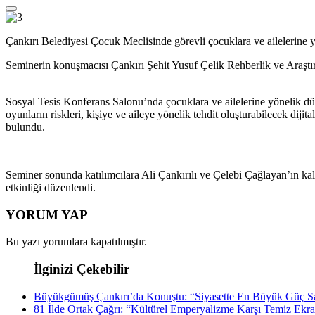
Çankırı Belediyesi Çocuk Meclisinde görevli çocuklara ve ailelerine
Seminerin konuşmacısı Çankırı Şehit Yusuf Çelik Rehberlik ve Araş
Sosyal Tesis Konferans Salonu’nda çocuklara ve ailelerine yönelik düze
oyunların riskleri, kişiye ve aileye yönelik tehdit oluşturabilecek dij
bulundu.
Seminer sonunda katılımcılara Ali Çankırılı ve Çelebi Çağlayan’ın ka
etkinliği düzenlendi.
YORUM YAP
Bu yazı yorumlara kapatılmıştır.
İlginizi Çekebilir
Büyükgümüş Çankırı’da Konuştu: “Siyasette En Büyük Güç Sa
81 İlde Ortak Çağrı: “Kültürel Emperyalizme Karşı Temiz Ekra