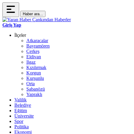
Haber ara...
Giriş Yap
İlçeler
Atkaracalar
Bayramören
Çerkeş
Eldivan
Ilgaz
Kızılırmak
Korgun
Kurşunlu
Orta
Şabanözü
Yapraklı
Valilik
Belediye
Eğitim
Üniversite
Spor
Politika
Ekonomi