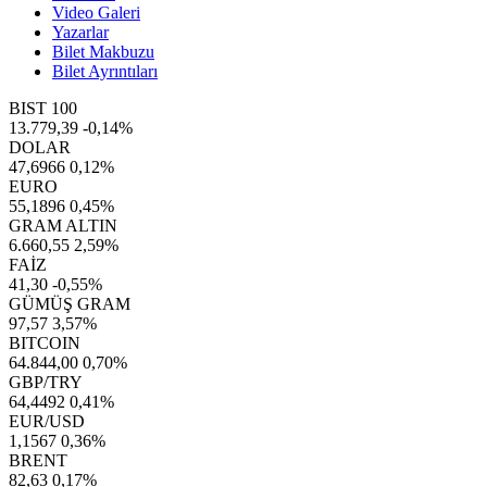
Video Galeri
Yazarlar
Bilet Makbuzu
Bilet Ayrıntıları
BIST 100
13.779,39
-0,14%
DOLAR
47,6966
0,12%
EURO
55,1896
0,45%
GRAM ALTIN
6.660,55
2,59%
FAİZ
41,30
-0,55%
GÜMÜŞ GRAM
97,57
3,57%
BITCOIN
64.844,00
0,70%
GBP/TRY
64,4492
0,41%
EUR/USD
1,1567
0,36%
BRENT
82,63
0,17%