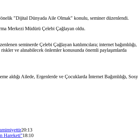
 yönelik "Dijital Dünyada Aile Olmak" konulu, seminer düzenlendi.
tırma Merkezi Müdürü Çelebi Çağlayan oldu.
nlenen seminerde Çelebi Çağlayan katılımcılara; internet bağımlılığı, so
ital riskler ve alınabilecek önlemler konusunda önemli paylaşımlarda
leme aldığı Ailede, Ergenlerde ve Çocuklarda İnternet Bağımlılığı, Sos
mimiyettir
20:13
n Hareketi”
18:10