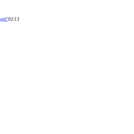
yeri”
02:13