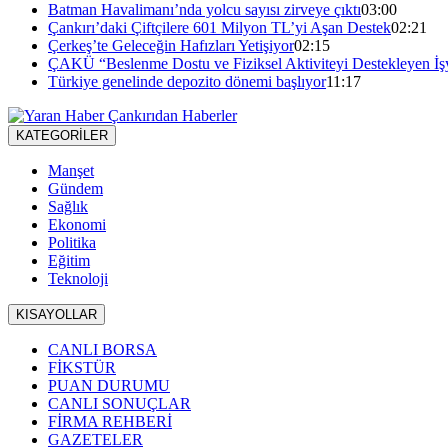
Batman Havalimanı’nda yolcu sayısı zirveye çıktı
03:00
Çankırı’daki Çiftçilere 601 Milyon TL’yi Aşan Destek
02:21
Çerkeş’te Geleceğin Hafızları Yetişiyor
02:15
ÇAKÜ “Beslenme Dostu ve Fiziksel Aktiviteyi Destekleyen İş
Türkiye genelinde depozito dönemi başlıyor
11:17
KATEGORİLER
Manşet
Gündem
Sağlık
Ekonomi
Politika
Eğitim
Teknoloji
KISAYOLLAR
CANLI BORSA
FİKSTÜR
PUAN DURUMU
CANLI SONUÇLAR
FİRMA REHBERİ
GAZETELER