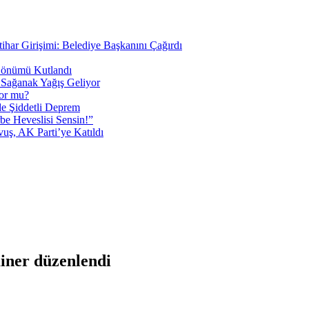
tihar Girişimi: Belediye Başkanını Çağırdı
 Dönümü Kutlandı
i Sağanak Yağış Geliyor
yor mu?
 Şiddetli Deprem
be Heveslisi Sensin!”
uş, AK Parti’ye Katıldı
iner düzenlendi