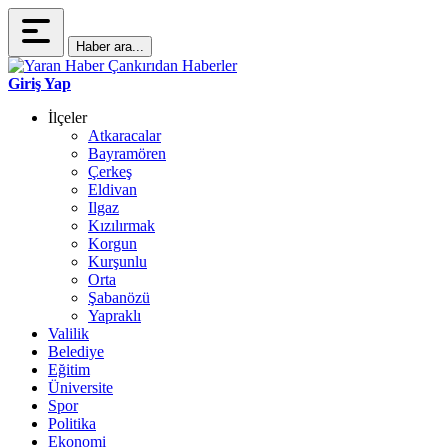
Haber ara...
Giriş Yap
İlçeler
Atkaracalar
Bayramören
Çerkeş
Eldivan
Ilgaz
Kızılırmak
Korgun
Kurşunlu
Orta
Şabanözü
Yapraklı
Valilik
Belediye
Eğitim
Üniversite
Spor
Politika
Ekonomi