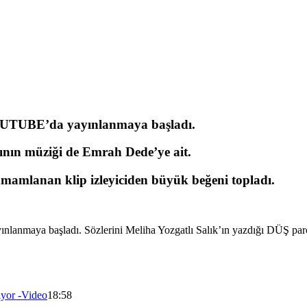
YOUTUBE’da yayınlanmaya başladı.
sının müziği de Emrah Dede’ye ait.
mamlanan klip izleyiciden büyük beğeni topladı.
anmaya başladı. Sözlerini Meliha Yozgatlı Salık’ın yazdığı DÜŞ parç
ıyor -Video
18:58