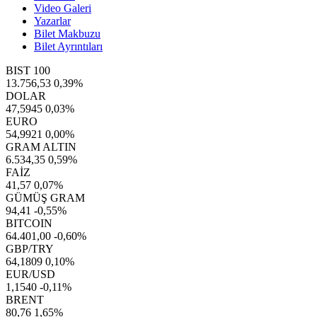
Video Galeri
Yazarlar
Bilet Makbuzu
Bilet Ayrıntıları
BIST 100
13.756,53
0,39%
DOLAR
47,5945
0,03%
EURO
54,9921
0,00%
GRAM ALTIN
6.534,35
0,59%
FAİZ
41,57
0,07%
GÜMÜŞ GRAM
94,41
-0,55%
BITCOIN
64.401,00
-0,60%
GBP/TRY
64,1809
0,10%
EUR/USD
1,1540
-0,11%
BRENT
80,76
1,65%