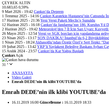
ÇEYREK ALTIN
10.683,65
0,59%
9 Mart 2026 - 19:42
Çankırı’da Deprem
1 Temmuz 2025 - 14:16
Çankırı Karatekin Hastanesi’nin Çatısında İn
17 Haziran 2025 - 21:36
Yeni Vergi Paketi Meclis’e Sunuldu
12 Haziran 2025 - 16:18
Çankırı’da Jandarma’nın 186. Kuruluş Yıl
2 Haziran 2025 - 19:42
Meteoroloji’den 7 İl İçin Sarı Uyarı: Kuvvetl
26 Mayıs 2025 - 12:54
Vergi ve SGK borçları için yapılandırma geli
23 Nisan 2025 - 13:17
SON DAKİKA! İstanbul’da 6,2 Büyüklüğünde
1 Nisan 2025 - 18:24
Akbaşoğlu’ndan Özgür Özel’e Sert Tepki: “Dar
19 Şubat 2025 - 13:42
YRP’li Yaylakent Belediye Başkanı Ayhan Çav
15 Aralık 2024 - 23:57
Çankırı’da Kar Yağışı Başladı
Çankırı
Açık
31 °
ANASAYFA
Video Galeri
Emrah DEDE’nin ilk klibi YOUTUBE’da
Emrah DEDE’nin ilk klibi YOUTUBE’da
16.11.2019 16:00
Güncellenme :
16.11.2019 18:33