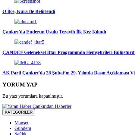
O İlçe, Kura İle Belirlendi
Çankırı’da Enderun Usulü Teravih İlk Kez Kılındı
ÇANDEF Geleneksel İftar Programında Hemşehrileri Buluşturd
AK Parti Çankırı’da 28 Şubat’ın 29. Yılında Basın Açıklaması V
YORUM YAP
Bu yazı yorumlara kapatılmıştır.
KATEGORİLER
Manşet
Gündem
Sağlık