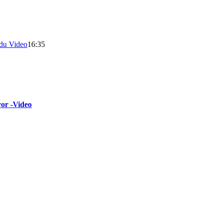
du Video
16:35
yor -Video