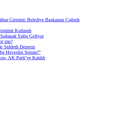
tihar Girişimi: Belediye Başkanını Çağırdı
 Dönümü Kutlandı
i Sağanak Yağış Geliyor
yor mu?
 Şiddetli Deprem
be Heveslisi Sensin!”
uş, AK Parti’ye Katıldı