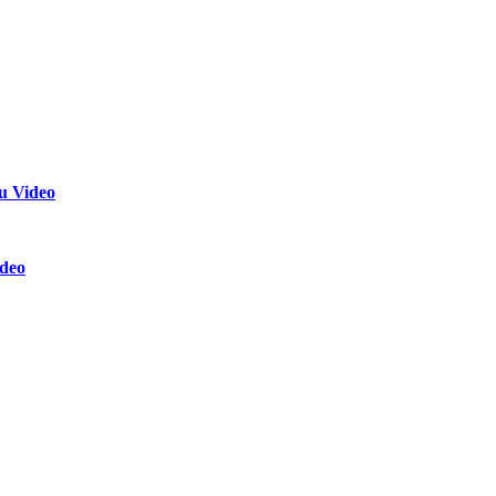
u Video
ideo