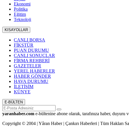
Ekonomi
Politika
Eğitim
Teknoloji
KISAYOLLAR
CANLI BORSA
FİKSTÜR
PUAN DURUMU
CANLI SONUÇLAR
FİRMA REHBERİ
GAZETELER
YEREL HABERLER
HABER GÖNDER
HAVA DURUMU
İLETİŞİM
KÜNYE
E-BÜLTEN
yaranhaber.com
e-bültenine abone olarak, tarafınıza haber, duyuru v
Copyright © 2004 | Yâran Haber | Çankırı Haberleri | Tüm Hakları Sak