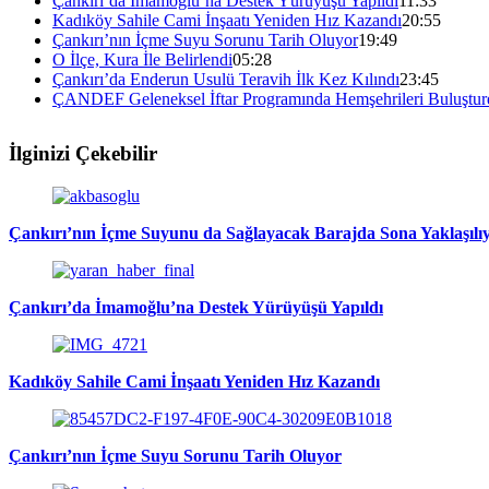
Çankırı’da İmamoğlu’na Destek Yürüyüşü Yapıldı
11:33
Kadıköy Sahile Cami İnşaatı Yeniden Hız Kazandı
20:55
Çankırı’nın İçme Suyu Sorunu Tarih Oluyor
19:49
O İlçe, Kura İle Belirlendi
05:28
Çankırı’da Enderun Usulü Teravih İlk Kez Kılındı
23:45
ÇANDEF Geleneksel İftar Programında Hemşehrileri Buluştur
İlginizi Çekebilir
Çankırı’nın İçme Suyunu da Sağlayacak Barajda Sona Yaklaşılı
Çankırı’da İmamoğlu’na Destek Yürüyüşü Yapıldı
Kadıköy Sahile Cami İnşaatı Yeniden Hız Kazandı
Çankırı’nın İçme Suyu Sorunu Tarih Oluyor