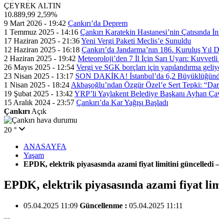
ÇEYREK ALTIN
10.889,99
2,59%
9 Mart 2026 - 19:42
Çankırı’da Deprem
1 Temmuz 2025 - 14:16
Çankırı Karatekin Hastanesi’nin Çatısında İn
17 Haziran 2025 - 21:36
Yeni Vergi Paketi Meclis’e Sunuldu
12 Haziran 2025 - 16:18
Çankırı’da Jandarma’nın 186. Kuruluş Yıl
2 Haziran 2025 - 19:42
Meteoroloji’den 7 İl İçin Sarı Uyarı: Kuvvetl
26 Mayıs 2025 - 12:54
Vergi ve SGK borçları için yapılandırma geli
23 Nisan 2025 - 13:17
SON DAKİKA! İstanbul’da 6,2 Büyüklüğünde
1 Nisan 2025 - 18:24
Akbaşoğlu’ndan Özgür Özel’e Sert Tepki: “Dar
19 Şubat 2025 - 13:42
YRP’li Yaylakent Belediye Başkanı Ayhan Çav
15 Aralık 2024 - 23:57
Çankırı’da Kar Yağışı Başladı
Çankırı
Açık
20 °
ANASAYFA
Yaşam
EPDK, elektrik piyasasında azami fiyat limitini güncelledi 
EPDK, elektrik piyasasında azami fiyat lim
05.04.2025 11:09
Güncellenme :
05.04.2025 11:11