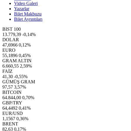
Video Galeri
Yazarlar
Bilet Makbuzu
Bilet Ayrıntıları
BIST 100
13.779,39
-0,14%
DOLAR
47,6966
0,12%
EURO
55,1896
0,45%
GRAM ALTIN
6.660,55
2,59%
FAİZ
41,30
-0,55%
GÜMÜŞ GRAM
97,57
3,57%
BITCOIN
64.844,00
0,70%
GBP/TRY
64,4492
0,41%
EUR/USD
1,1567
0,36%
BRENT
82,63
0,17%