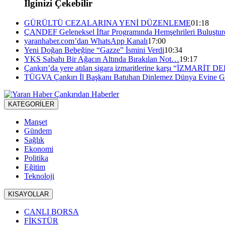
İlginizi Çekebilir
GÜRÜLTÜ CEZALARINA YENİ DÜZENLEME
01:18
ÇANDEF Geleneksel İftar Programında Hemşehrileri Buluştur
yaranhaber.com’dan WhatsApp Kanalı
17:00
Yeni Doğan Bebeğine “Gazze” İsmini Verdi
10:34
YKS Sabahı Bir Ağacın Altında Bırakılan Not…
19:17
Çankırı’da yere atılan sigara izmaritlerine karşı “İZMARİ
TÜGVA Çankırı İl Başkanı Batuhan Dinlemez Dünya Evine Gi
KATEGORİLER
Manşet
Gündem
Sağlık
Ekonomi
Politika
Eğitim
Teknoloji
KISAYOLLAR
CANLI BORSA
FİKSTÜR