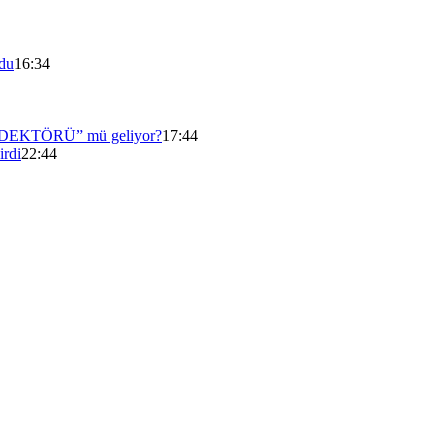
du
16:34
T DEDEKTÖRÜ” mü geliyor?
17:44
rdi
22:44