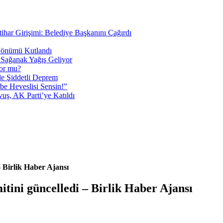
tihar Girişimi: Belediye Başkanını Çağırdı
 Dönümü Kutlandı
i Sağanak Yağış Geliyor
yor mu?
 Şiddetli Deprem
be Heveslisi Sensin!”
uş, AK Parti’ye Katıldı
– Birlik Haber Ajansı
itini güncelledi – Birlik Haber Ajansı