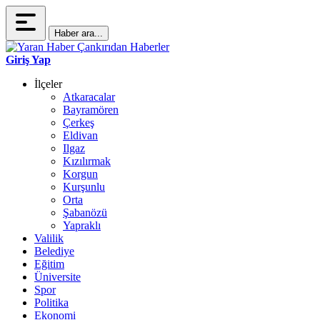
Haber ara...
Giriş Yap
İlçeler
Atkaracalar
Bayramören
Çerkeş
Eldivan
Ilgaz
Kızılırmak
Korgun
Kurşunlu
Orta
Şabanözü
Yapraklı
Valilik
Belediye
Eğitim
Üniversite
Spor
Politika
Ekonomi