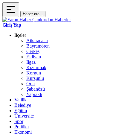
Haber ara...
Giriş Yap
İlçeler
Atkaracalar
Bayramören
Çerkeş
Eldivan
Ilgaz
Kızılırmak
Korgun
Kurşunlu
Orta
Şabanözü
Yapraklı
Valilik
Belediye
Eğitim
Üniversite
Spor
Politika
Ekonomi