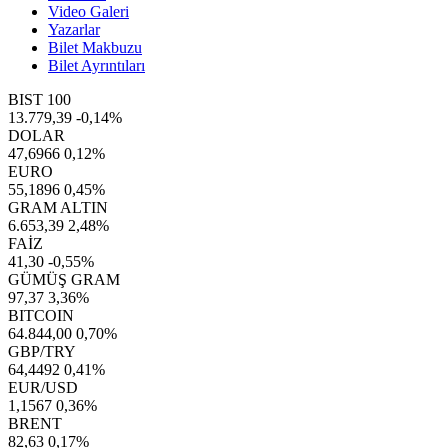
Video Galeri
Yazarlar
Bilet Makbuzu
Bilet Ayrıntıları
BIST 100
13.779,39
-0,14%
DOLAR
47,6966
0,12%
EURO
55,1896
0,45%
GRAM ALTIN
6.653,39
2,48%
FAİZ
41,30
-0,55%
GÜMÜŞ GRAM
97,37
3,36%
BITCOIN
64.844,00
0,70%
GBP/TRY
64,4492
0,41%
EUR/USD
1,1567
0,36%
BRENT
82,63
0,17%