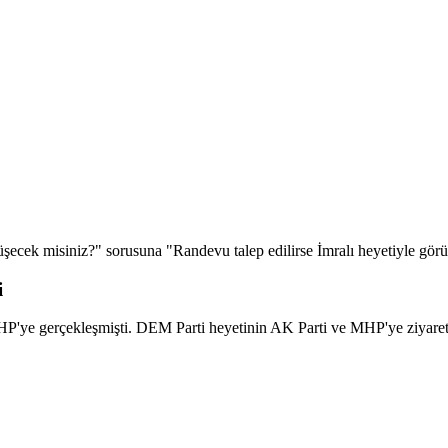
rüşecek misiniz?" sorusuna "Randevu talep edilirse İmralı heyetiyle gö
i
 CHP'ye gerçekleşmişti. DEM Parti heyetinin AK Parti ve MHP'ye ziyaret t