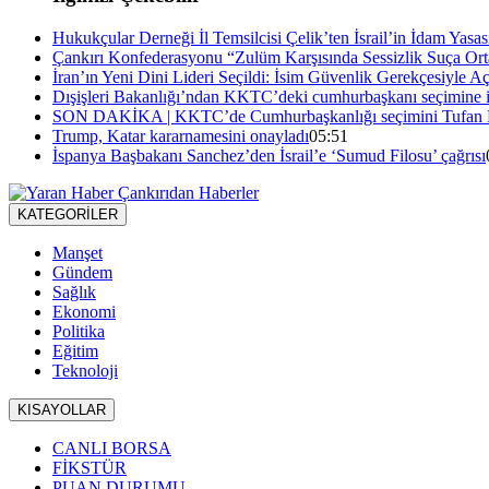
Hukukçular Derneği İl Temsilcisi Çelik’ten İsrail’in İdam Yasa
Çankırı Konfederasyonu “Zulüm Karşısında Sessizlik Suça Orta
İran’ın Yeni Dini Lideri Seçildi: İsim Güvenlik Gerekçesiyle A
Dışişleri Bakanlığı’ndan KKTC’deki cumhurbaşkanı seçimine i
SON DAKİKA | KKTC’de Cumhurbaşkanlığı seçimini Tufan 
Trump, Katar kararnamesini onayladı
05:51
İspanya Başbakanı Sanchez’den İsrail’e ‘Sumud Filosu’ çağrısı
KATEGORİLER
Manşet
Gündem
Sağlık
Ekonomi
Politika
Eğitim
Teknoloji
KISAYOLLAR
CANLI BORSA
FİKSTÜR
PUAN DURUMU