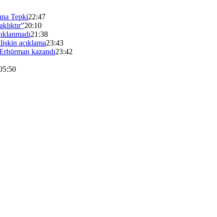
sına Tepki
22:47
klıktır”
20:10
çıklanmadı
21:38
lişkin açıklama
23:43
Erhürman kazandı
23:42
05:50