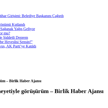
tihar Girişimi: Belediye Başkanını Çağırdı
 Dönümü Kutlandı
i Sağanak Yağış Geliyor
yor mu?
 Şiddetli Deprem
be Heveslisi Sensin!”
uş, AK Parti’ye Katıldı
rüm – Birlik Haber Ajansı
heyetiyle görüşürüm – Birlik Haber Ajansı