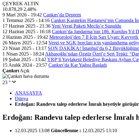
ÇEYREK ALTIN
10.878,29
2,48%
9 Mart 2026 - 19:42
Çankırı’da Deprem
1 Temmuz 2025 - 14:16
Çankırı Karatekin Hastanesi’nin Çatısında İn
17 Haziran 2025 - 21:36
Yeni Vergi Paketi Meclis’e Sunuldu
12 Haziran 2025 - 16:18
Çankırı’da Jandarma’nın 186. Kuruluş Yıl
2 Haziran 2025 - 19:42
Meteoroloji’den 7 İl İçin Sarı Uyarı: Kuvvetl
26 Mayıs 2025 - 12:54
Vergi ve SGK borçları için yapılandırma geli
23 Nisan 2025 - 13:17
SON DAKİKA! İstanbul’da 6,2 Büyüklüğünde
1 Nisan 2025 - 18:24
Akbaşoğlu’ndan Özgür Özel’e Sert Tepki: “Dar
19 Şubat 2025 - 13:42
YRP’li Yaylakent Belediye Başkanı Ayhan Çav
15 Aralık 2024 - 23:57
Çankırı’da Kar Yağışı Başladı
Çankırı
Açık
23 °
ANASAYFA
Dünya
Erdoğan: Randevu talep ederlerse İmralı heyetiyle görüşü
Erdoğan: Randevu talep ederlerse İmralı 
12.03.2025 13:08
Güncellenme :
12.03.2025 13:10