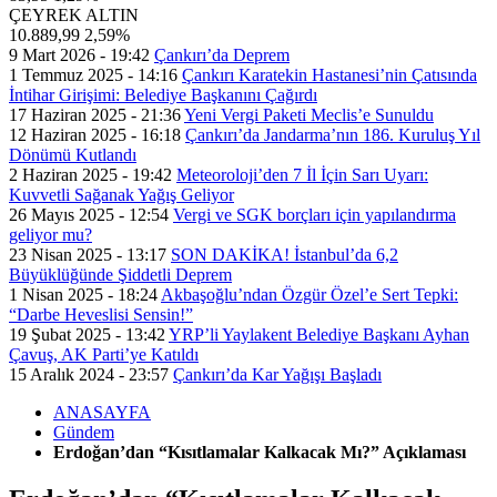
ÇEYREK ALTIN
10.889,99
2,59%
9 Mart 2026 - 19:42
Çankırı’da Deprem
1 Temmuz 2025 - 14:16
Çankırı Karatekin Hastanesi’nin Çatısında
İntihar Girişimi: Belediye Başkanını Çağırdı
17 Haziran 2025 - 21:36
Yeni Vergi Paketi Meclis’e Sunuldu
12 Haziran 2025 - 16:18
Çankırı’da Jandarma’nın 186. Kuruluş Yıl
Dönümü Kutlandı
2 Haziran 2025 - 19:42
Meteoroloji’den 7 İl İçin Sarı Uyarı:
Kuvvetli Sağanak Yağış Geliyor
26 Mayıs 2025 - 12:54
Vergi ve SGK borçları için yapılandırma
geliyor mu?
23 Nisan 2025 - 13:17
SON DAKİKA! İstanbul’da 6,2
Büyüklüğünde Şiddetli Deprem
1 Nisan 2025 - 18:24
Akbaşoğlu’ndan Özgür Özel’e Sert Tepki:
“Darbe Heveslisi Sensin!”
19 Şubat 2025 - 13:42
YRP’li Yaylakent Belediye Başkanı Ayhan
Çavuş, AK Parti’ye Katıldı
15 Aralık 2024 - 23:57
Çankırı’da Kar Yağışı Başladı
ANASAYFA
Gündem
Erdoğan’dan “Kısıtlamalar Kalkacak Mı?” Açıklaması