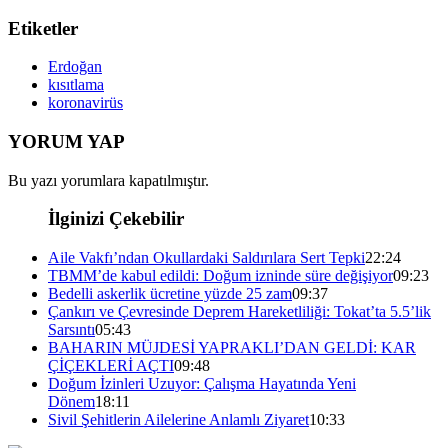
Etiketler
Erdoğan
kısıtlama
koronavirüs
YORUM YAP
Bu yazı yorumlara kapatılmıştır.
İlginizi Çekebilir
Aile Vakfı’ndan Okullardaki Saldırılara Sert Tepki
22:24
TBMM’de kabul edildi: Doğum izninde süre değişiyor
09:23
Bedelli askerlik ücretine yüzde 25 zam
09:37
Çankırı ve Çevresinde Deprem Hareketliliği: Tokat’ta 5.5’lik
Sarsıntı
05:43
BAHARIN MÜJDESİ YAPRAKLI’DAN GELDİ: KAR
ÇİÇEKLERİ AÇTI
09:48
Doğum İzinleri Uzuyor: Çalışma Hayatında Yeni
Dönem
18:11
Sivil Şehitlerin Ailelerine Anlamlı Ziyaret
10:33