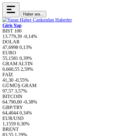
Haber ara...
Giriş Yap
BIST 100
13.779,39
-0,14%
DOLAR
47,6998
0,13%
EURO
55,1581
0,39%
GRAM ALTIN
6.660,55
2,59%
FAİZ
41,30
-0,55%
GÜMÜŞ GRAM
97,57
3,57%
BITCOIN
64.790,00
-0,38%
GBP/TRY
64,4044
0,34%
EUR/USD
1,1559
0,30%
BRENT
83,55
1,29%