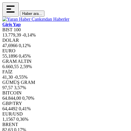
Haber ara...
Giriş Yap
BIST 100
13.779,39
-0,14%
DOLAR
47,6966
0,12%
EURO
55,1896
0,45%
GRAM ALTIN
6.660,55
2,59%
FAİZ
41,30
-0,55%
GÜMÜŞ GRAM
97,57
3,57%
BITCOIN
64.844,00
0,70%
GBP/TRY
64,4492
0,41%
EUR/USD
1,1567
0,36%
BRENT
82,63
0,17%