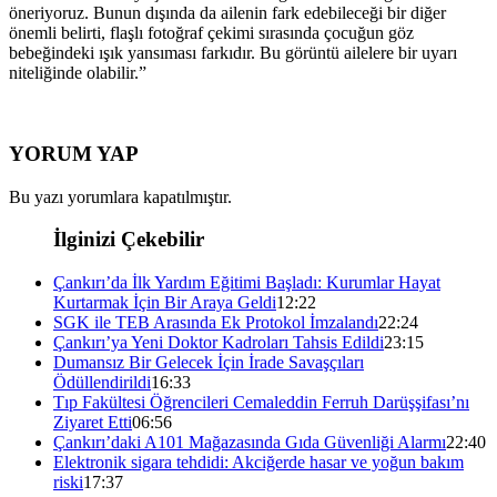
öneriyoruz. Bunun dışında da ailenin fark edebileceği bir diğer
önemli belirti, flaşlı fotoğraf çekimi sırasında çocuğun göz
bebeğindeki ışık yansıması farkıdır. Bu görüntü ailelere bir uyarı
niteliğinde olabilir.”
YORUM YAP
Bu yazı yorumlara kapatılmıştır.
İlginizi Çekebilir
Çankırı’da İlk Yardım Eğitimi Başladı: Kurumlar Hayat
Kurtarmak İçin Bir Araya Geldi
12:22
SGK ile TEB Arasında Ek Protokol İmzalandı
22:24
Çankırı’ya Yeni Doktor Kadroları Tahsis Edildi
23:15
Dumansız Bir Gelecek İçin İrade Savaşçıları
Ödüllendirildi
16:33
Tıp Fakültesi Öğrencileri Cemaleddin Ferruh Darüşşifası’nı
Ziyaret Etti
06:56
Çankırı’daki A101 Mağazasında Gıda Güvenliği Alarmı
22:40
Elektronik sigara tehdidi: Akciğerde hasar ve yoğun bakım
riski
17:37