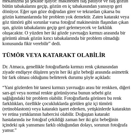
mekanizma şu şekilde işliyor: makineden flaş patlıyor ve flaş gözün
bütün tabakalarını geçip, gözün en iç tabakasından yansıyıp geri
dönüyor. Eğer ışın göze doğrudan girer ve tekrardan çıkarsa bu
gözün katmanlarında bir problem yok demektir. Zaten katarakt veya
göz tümörü gibi sorunlar varsa fotoğraf makinesinin flaşından çıkan
ışın, gözün tabakalarını geçip geri gelemeyecek ve farklılık
oluşacaktır. O yüzden her iki gözde yavruağzı kırmızı arasında bir
görüntü almak gözün kırıcı tabakalarında bir problem olmadığı
konusunda fikir verebilir” dedi.
TÜMÖR VEYA KATARAKT OLABİLİR
Dr. Atmaca, genellikle fotoğraflarda kırmızı renk çıkmasından
ziyade endişeye düşüren şeyin her iki göz bebeği arasında asimetrik
bir fark olması olduğunu belirterek durumu şöyle açıkladı:
“Yani gözlerden bir tanesi kırmızı yavruağzı arası bir renkken, diğeri
sarı-gri veya normal renkte görünüyorsa bunun sebebi göz
sağlığındaki bir problem olabilir. Fotoğraflarda görünen bu renk
farklılıkları, özellikle çocukluklarda görülen göz içi tümörü
(retinoblastom) veya kataraktı işaret ederken, yetişkinlerde kataraktın
ve retina yırtıklarının habercisi olabilir. Doğuştan katarakt
hastalarında ise fotoğraf çekildiği zaman her iki göz bebeğinin
içindeki ışık yansıması farklı olduğundan dolayı, sorunun fotoğrafa
yansır.”