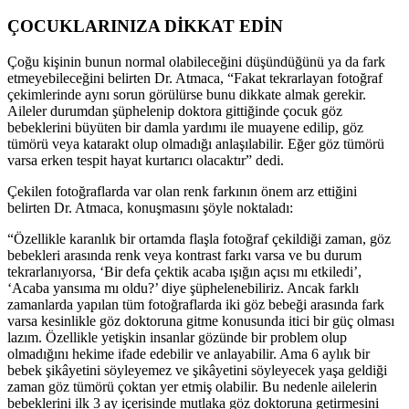
ÇOCUKLARINIZA DİKKAT EDİN
Çoğu kişinin bunun normal olabileceğini düşündüğünü ya da fark
etmeyebileceğini belirten Dr. Atmaca, “Fakat tekrarlayan fotoğraf
çekimlerinde aynı sorun görülürse bunu dikkate almak gerekir.
Aileler durumdan şüphelenip doktora gittiğinde çocuk göz
bebeklerini büyüten bir damla yardımı ile muayene edilip, göz
tümörü veya katarakt olup olmadığı anlaşılabilir. Eğer göz tümörü
varsa erken tespit hayat kurtarıcı olacaktır” dedi.
Çekilen fotoğraflarda var olan renk farkının önem arz ettiğini
belirten Dr. Atmaca, konuşmasını şöyle noktaladı:
“Özellikle karanlık bir ortamda flaşla fotoğraf çekildiği zaman, göz
bebekleri arasında renk veya kontrast farkı varsa ve bu durum
tekrarlanıyorsa, ‘Bir defa çektik acaba ışığın açısı mı etkiledi’,
‘Acaba yansıma mı oldu?’ diye şüphelenebiliriz. Ancak farklı
zamanlarda yapılan tüm fotoğraflarda iki göz bebeği arasında fark
varsa kesinlikle göz doktoruna gitme konusunda itici bir güç olması
lazım. Özellikle yetişkin insanlar gözünde bir problem olup
olmadığını hekime ifade edebilir ve anlayabilir. Ama 6 aylık bir
bebek şikâyetini söyleyemez ve şikâyetini söyleyecek yaşa geldiği
zaman göz tümörü çoktan yer etmiş olabilir. Bu nedenle ailelerin
bebeklerini ilk 3 ay içerisinde mutlaka göz doktoruna getirmesini