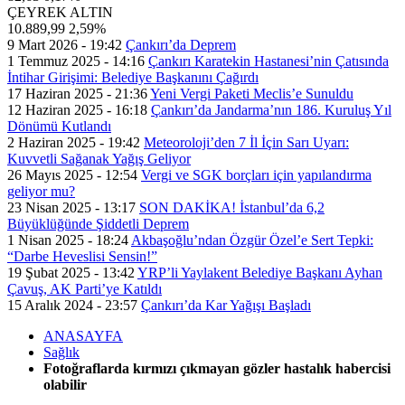
ÇEYREK ALTIN
10.889,99
2,59%
9 Mart 2026 - 19:42
Çankırı’da Deprem
1 Temmuz 2025 - 14:16
Çankırı Karatekin Hastanesi’nin Çatısında
İntihar Girişimi: Belediye Başkanını Çağırdı
17 Haziran 2025 - 21:36
Yeni Vergi Paketi Meclis’e Sunuldu
12 Haziran 2025 - 16:18
Çankırı’da Jandarma’nın 186. Kuruluş Yıl
Dönümü Kutlandı
2 Haziran 2025 - 19:42
Meteoroloji’den 7 İl İçin Sarı Uyarı:
Kuvvetli Sağanak Yağış Geliyor
26 Mayıs 2025 - 12:54
Vergi ve SGK borçları için yapılandırma
geliyor mu?
23 Nisan 2025 - 13:17
SON DAKİKA! İstanbul’da 6,2
Büyüklüğünde Şiddetli Deprem
1 Nisan 2025 - 18:24
Akbaşoğlu’ndan Özgür Özel’e Sert Tepki:
“Darbe Heveslisi Sensin!”
19 Şubat 2025 - 13:42
YRP’li Yaylakent Belediye Başkanı Ayhan
Çavuş, AK Parti’ye Katıldı
15 Aralık 2024 - 23:57
Çankırı’da Kar Yağışı Başladı
ANASAYFA
Sağlık
Fotoğraflarda kırmızı çıkmayan gözler hastalık habercisi
olabilir