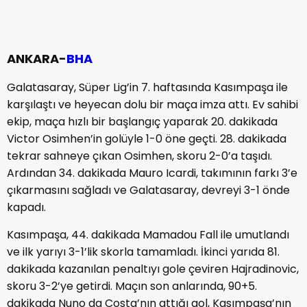
ANKARA-
BHA
Galatasaray, Süper Lig’in 7. haftasında Kasımpaşa ile
karşılaştı ve heyecan dolu bir maça imza attı. Ev sahibi
ekip, maça hızlı bir başlangıç yaparak 20. dakikada
Victor Osimhen’in golüyle 1-0 öne geçti. 28. dakikada
tekrar sahneye çıkan Osimhen, skoru 2-0’a taşıdı.
Ardından 34. dakikada Mauro Icardi, takımının farkı 3’e
çıkarmasını sağladı ve Galatasaray, devreyi 3-1 önde
kapadı.
Kasımpaşa, 44. dakikada Mamadou Fall ile umutlandı
ve ilk yarıyı 3-1’lik skorla tamamladı. İkinci yarıda 81.
dakikada kazanılan penaltıyı gole çeviren Hajradinovic,
skoru 3-2’ye getirdi. Maçın son anlarında, 90+5.
dakikada Nuno da Costa’nın attığı gol, Kasımpaşa’nın