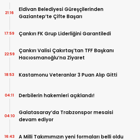
Eldivan Belediyesi Güreşçilerinden
21:16
Gaziantep’te Çifte Başarı
Çankırı FK Grup Liderliğini Garantiledi
17:59
Çankırı Valisi Çakırtaş’tan TFF Başkanı
22:59
Hacıosmanoğlu’na Ziyaret
Kastamonu Veteranlar 3 Puan Alıp Gitti
18:53
Derbilerin hakemleri açıklandı!
04:11
Galatasaray’da Trabzonspor mesaisi
04:10
devam ediyor
A Milli Takımımızın yeni formaları belli oldu
16:43