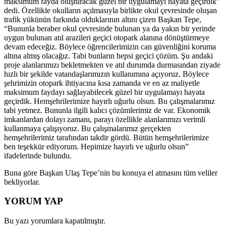
maksimum fayda oluşturacak güzel bir uygulamayı hayata geçirdik”
dedi. Özellikle okulların açılmasıyla birlikte okul çevresinde oluşan
trafik yükünün farkında olduklarının altını çizen Başkan Tepe,
“Bununla beraber okul çevresinde bulunan ya da yakın bir yerinde
uygun bulunan atıl arazileri geçici otopark alanına dönüştürmeye
devam edeceğiz. Böylece öğrencilerimizin can güvenliğini koruma
altına almış olacağız. Tabi bunların hepsi geçici çözüm. Şu andaki
proje alanlarımızı bekletmekten ve atıl durumda durmasından ziyade
hızlı bir şekilde vatandaşlarımızın kullanımına açıyoruz. Böylece
şehrimizin otopark ihtiyacına kısa zamanda ve en az maliyetle
maksimum faydayı sağlayabilecek güzel bir uygulamayı hayata
geçirdik. Hemşehrilerimize hayırlı uğurlu olsun. Bu çalışmalarımız
tabi yetmez. Bununla ilgili kalıcı çözümlerimiz de var. Ekonomik
imkanlardan dolayı zamanı, parayı özellikle alanlarımızı verimli
kullanmaya çalışıyoruz. Bu çalışmalarımız gerçekten
hemşehrilerimiz tarafından takdir gördü. Bütün hemşehrilerimize
ben teşekkür ediyorum. Hepimize hayırlı ve uğurlu olsun”
ifadelerinde bulundu.
Buna göre Başkan Ulaş Tepe’nin bu konuya el atmasını tüm veliler
bekliyorlar.
YORUM YAP
Bu yazı yorumlara kapatılmıştır.