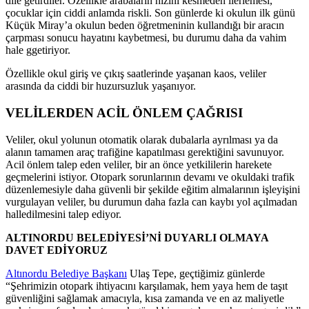
dile getirdiler. Özellikle arabaların hızını kesmeden ilerlemesi,
çocuklar için ciddi anlamda riskli. Son günlerde ki okulun ilk günü
Küçük Miray’a okulun beden öğretmeninin kullandığı bir aracın
çarpması sonucu hayatını kaybetmesi, bu durumu daha da vahim
hale ggetiriyor.
Özellikle okul giriş ve çıkış saatlerinde yaşanan kaos, veliler
arasında da ciddi bir huzursuzluk yaşanıyor.
VELİLERDEN ACİL ÖNLEM ÇAĞRISI
Veliler, okul yolunun otomatik olarak dubalarla ayrılması ya da
alanın tamamen araç trafiğine kapatılması gerektiğini savunuyor.
Acil önlem talep eden veliler, bir an önce yetkililerin harekete
geçmelerini istiyor. Otopark sorunlarının devamı ve okuldaki trafik
düzenlemesiyle daha güvenli bir şekilde eğitim almalarının işleyişini
vurgulayan veliler, bu durumun daha fazla can kaybı yol açılmadan
halledilmesini talep ediyor.
ALTINORDU BELEDİYESİ’Nİ DUYARLI OLMAYA
DAVET EDİYORUZ
Altınordu Belediye Başkanı
Ulaş Tepe, geçtiğimiz günlerde
“Şehrimizin otopark ihtiyacını karşılamak, hem yaya hem de taşıt
güvenliğini sağlamak amacıyla, kısa zamanda ve en az maliyetle