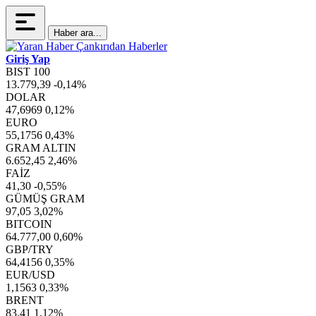
Haber ara...
Giriş Yap
BIST 100
13.779,39
-0,14%
DOLAR
47,6969
0,12%
EURO
55,1756
0,43%
GRAM ALTIN
6.652,45
2,46%
FAİZ
41,30
-0,55%
GÜMÜŞ GRAM
97,05
3,02%
BITCOIN
64.777,00
0,60%
GBP/TRY
64,4156
0,35%
EUR/USD
1,1563
0,33%
BRENT
83,41
1,12%