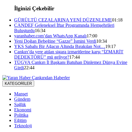
İlginizi Çekebilir
GÜRÜLTÜ CEZALARINA YENİ DÜZENLEME
01:18
ÇANDEF Geleneksel İftar Programında Hemşehrileri
Buluşturdu
16:34
yaranhaber.com’dan WhatsApp Kanalı
17:00
Yeni Doğan Bebeğine “Gazze” İsmini Verdi
10:34
YKS Sabahı Bir Ağacın Altında Bırakılan Not…
19:17
Çankırı’da yere atılan sigara izmaritlerine karşı “İZMARİT
DEDEKTÖRÜ” mü geliyor?
17:44
TÜGVA Çankırı İl Başkanı Batuhan Dinlemez Dünya Evine
Girdi
22:44
KATEGORİLER
Manşet
Gündem
Sağlık
Ekonomi
Politika
Eğitim
Teknoloji