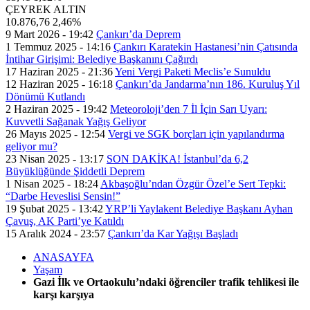
ÇEYREK ALTIN
10.876,76
2,46%
9 Mart 2026 - 19:42
Çankırı’da Deprem
1 Temmuz 2025 - 14:16
Çankırı Karatekin Hastanesi’nin Çatısında
İntihar Girişimi: Belediye Başkanını Çağırdı
17 Haziran 2025 - 21:36
Yeni Vergi Paketi Meclis’e Sunuldu
12 Haziran 2025 - 16:18
Çankırı’da Jandarma’nın 186. Kuruluş Yıl
Dönümü Kutlandı
2 Haziran 2025 - 19:42
Meteoroloji’den 7 İl İçin Sarı Uyarı:
Kuvvetli Sağanak Yağış Geliyor
26 Mayıs 2025 - 12:54
Vergi ve SGK borçları için yapılandırma
geliyor mu?
23 Nisan 2025 - 13:17
SON DAKİKA! İstanbul’da 6,2
Büyüklüğünde Şiddetli Deprem
1 Nisan 2025 - 18:24
Akbaşoğlu’ndan Özgür Özel’e Sert Tepki:
“Darbe Heveslisi Sensin!”
19 Şubat 2025 - 13:42
YRP’li Yaylakent Belediye Başkanı Ayhan
Çavuş, AK Parti’ye Katıldı
15 Aralık 2024 - 23:57
Çankırı’da Kar Yağışı Başladı
ANASAYFA
Yaşam
Gazi İlk ve Ortaokulu’ndaki öğrenciler trafik tehlikesi ile
karşı karşıya