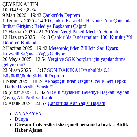
ÇEYREK ALTIN
10.914,93
2,82%
9 Mart 2026 - 19:42
Çankırı’da Deprem
1 Temmuz 2025 - 14:16
Çankırı Karatekin Hastanesi’nin Çatısında
İntihar Girişimi: Belediye Başkanını Çağırdı
17 Haziran 2025 - 21:36
Yeni Vergi Paketi Meclis’e Sunuldu
12 Haziran 2025 - 16:18
Çankırı’da Jandarma’nın 186. Kuruluş Yıl
Dönümü Kutlandı
2 Haziran 2025 - 19:42
Meteoroloji’den 7 İl İçin Sarı Uyarı:
Kuvvetli Sağanak Yağış Geliyor
26 Mayıs 2025 - 12:54
Vergi ve SGK borçları için yapılandırma
geliyor mu?
23 Nisan 2025 - 13:17
SON DAKİKA! İstanbul’da 6,2
Büyüklüğünde Şiddetli Deprem
1 Nisan 2025 - 18:24
Akbaşoğlu’ndan Özgür Özel’e Sert Tepki:
“Darbe Heveslisi Sensin!”
19 Şubat 2025 - 13:42
YRP’li Yaylakent Belediye Başkanı Ayhan
Çavuş, AK Parti’ye Katıldı
15 Aralık 2024 - 23:57
Çankırı’da Kar Yağışı Başladı
ANASAYFA
Dünya
Giresun Üniversitesi sözleşmeli personel alacak – Birlik
Haber Ajansı