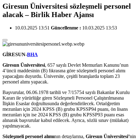
Giresun Üniversitesi sözleşmeli personel
alacak – Birlik Haber Ajansı
10.03.2025 13:51
Güncellenme :
10.03.2025 13:53
GİRESUN
-
BHA
Giresun Üniversitesi
, 657 sayılı Devlet Memurları Kanunu’nun
4’üncü maddesinin (B) fıkrasına göre sözleşmeli personel alımı
yapacağını duyurdu. Üniversite, çeşitli branşlarda toplam 23
personel alımı yapacak.
Başvurular, 06.06.1978 tarihli ve 7/15754 sayılı Bakanlar Kurulu
Kararı ile yürürlüğe giren Sözleşmeli Personel Çalıştırılmasına
İlişkin Esaslar doğrultusunda değerlendirilecek. Ortaöğretim
mezunları için 2024 KPSS (B) grubu KPSSP94 puanı, ön lisans
mezunları için ise 2024 KPSS (B) grubu KPSSP93 puanı esas
alınarak başvurular kabul edilecek. Ayrıca, sözlü sınav (mülakat)
yapılmayacak.
Sözleşmeli personel alımı
nın detaylarına,
Giresun Üniversitesi’
nin