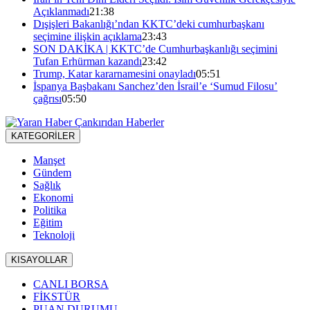
Açıklanmadı
21:38
Dışişleri Bakanlığı’ndan KKTC’deki cumhurbaşkanı
seçimine ilişkin açıklama
23:43
SON DAKİKA | KKTC’de Cumhurbaşkanlığı seçimini
Tufan Erhürman kazandı
23:42
Trump, Katar kararnamesini onayladı
05:51
İspanya Başbakanı Sanchez’den İsrail’e ‘Sumud Filosu’
çağrısı
05:50
KATEGORİLER
Manşet
Gündem
Sağlık
Ekonomi
Politika
Eğitim
Teknoloji
KISAYOLLAR
CANLI BORSA
FİKSTÜR
PUAN DURUMU