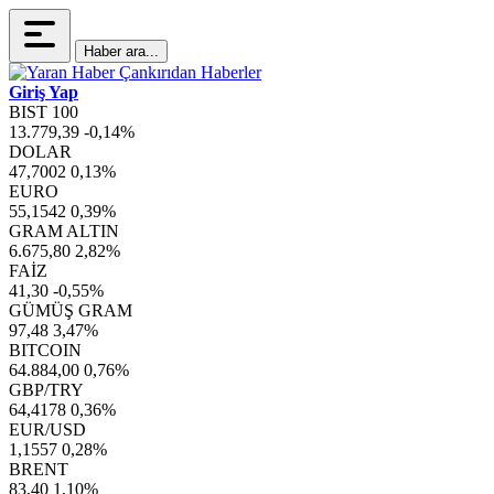
Haber ara...
Giriş Yap
BIST 100
13.779,39
-0,14%
DOLAR
47,7002
0,13%
EURO
55,1542
0,39%
GRAM ALTIN
6.675,80
2,82%
FAİZ
41,30
-0,55%
GÜMÜŞ GRAM
97,48
3,47%
BITCOIN
64.884,00
0,76%
GBP/TRY
64,4178
0,36%
EUR/USD
1,1557
0,28%
BRENT
83,40
1,10%