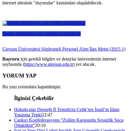
internet sitesinin "duyurular" kısmından ulaşılabilecek.
Piraziz Belediyesi araç parkını genişletiyor
Giresun Üniversitesi Sözleşmeli Personel Alım İlan Metni (2015 1)
Başvuru
için gerekli bilgiler ve detaylar üniversitenin internet
sayfasında (
https://www.giresun.edu.tr
) yer alacak.
YORUM YAP
Bu yazı yorumlara kapatılmıştır.
İlginizi Çekebilir
Hukukçular Derneği İl Temsilcisi Çelik’ten İsrail’in İdam
Yasasına Tepki
22:47
Çankırı Konfederasyonu “Zulüm Karşısında Sessizlik Suça
Ortaklıktır”
20:10
İran’ın Yeni Dini Lideri Seçildi: İsim Güvenlik Gerekçesiyle