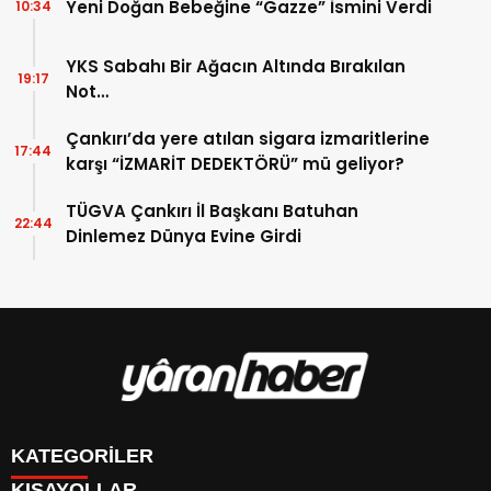
Yeni Doğan Bebeğine “Gazze” İsmini Verdi
10:34
YKS Sabahı Bir Ağacın Altında Bırakılan
19:17
Not…
Çankırı’da yere atılan sigara izmaritlerine
17:44
karşı “İZMARİT DEDEKTÖRÜ” mü geliyor?
TÜGVA Çankırı İl Başkanı Batuhan
22:44
Dinlemez Dünya Evine Girdi
KATEGORİLER
KISAYOLLAR