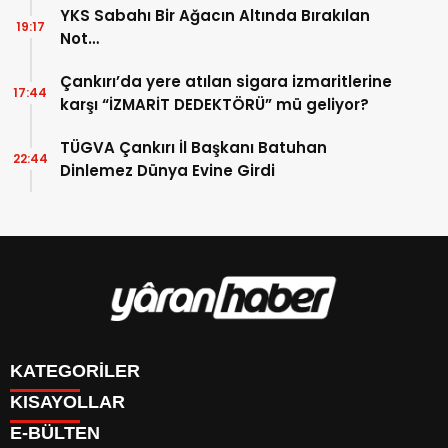
YKS Sabahı Bir Ağacın Altında Bırakılan
19:17
Not…
Çankırı’da yere atılan sigara izmaritlerine
17:44
karşı “İZMARİT DEDEKTÖRÜ” mü geliyor?
TÜGVA Çankırı İl Başkanı Batuhan
22:44
Dinlemez Dünya Evine Girdi
KATEGORİLER
KISAYOLLAR
Manşet
E-BÜLTEN
Gündem